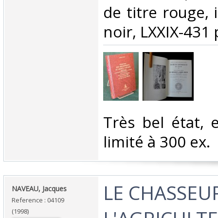
de titre rouge, 
noir, LXXIX-431 
‎Très bel état, e
limité à 300 ex.‎
‎LE CHASSEU
‎NAVEAU, Jacques‎
Reference : 04109
(1998)