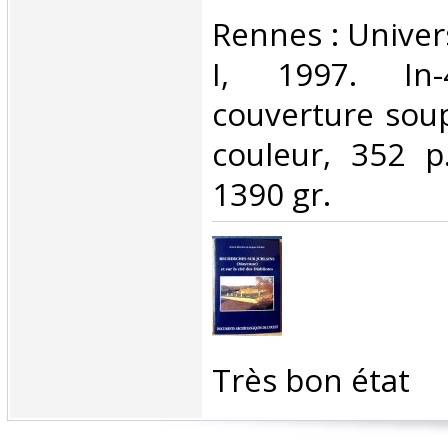
‎Rennes : Unive
I, 1997. In
couverture soup
couleur, 352 p.
1390 gr.‎
‎Très bon état‎