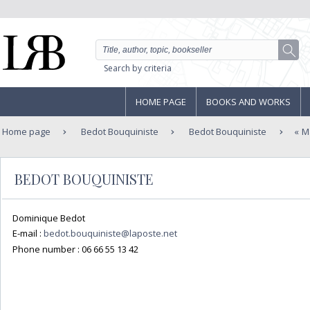
Search by criteria
HOME PAGE
BOOKS AND WORKS
Home page
Bedot Bouquiniste
Bedot Bouquiniste
M
BEDOT BOUQUINISTE
Dominique Bedot
E-mail :
bedot.bouquiniste@laposte.net
Phone number :
06 66 55 13 42