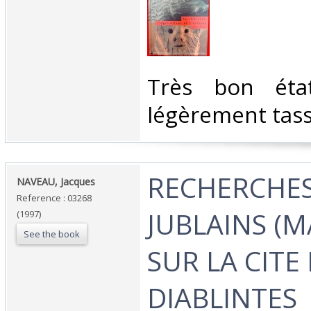
‎Très bon éta
légèrement tass
‎RECHERCHE
‎NAVEAU, Jacques‎
Reference : 03268
JUBLAINS (M
(1997)
See the book
SUR LA CITE
DIABLINTES‎