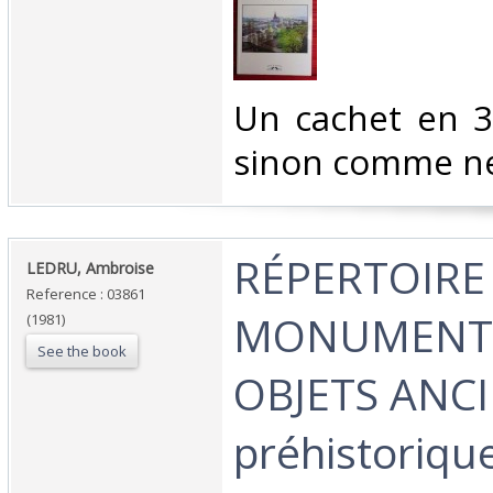
‎Un cachet en 
sinon comme ne
‎RÉPERTOIRE
‎LEDRU, Ambroise‎
Reference : 03861
MONUMENTS
(1981)
See the book
OBJETS ANCI
préhistorique