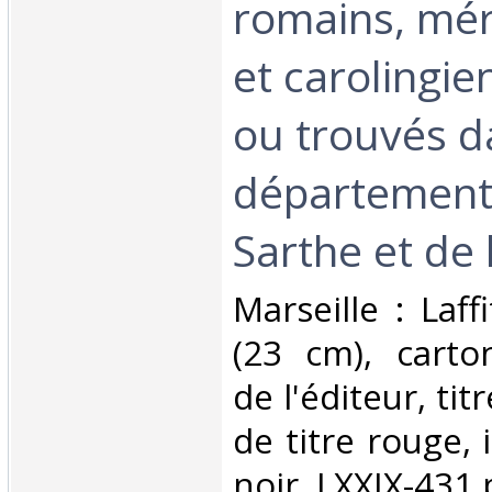
romains, mér
et carolingie
ou trouvés d
départements
Sarthe et de
‎Marseille : Laff
(23 cm), cart
de l'éditeur, tit
de titre rouge, 
noir, LXXIX-431 