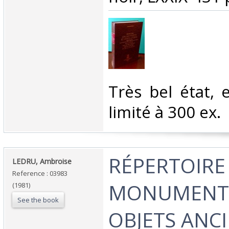
‎Très bel état, e
limité à 300 ex.‎
‎RÉPERTOIRE
‎LEDRU, Ambroise‎
Reference : 03983
MONUMENTS
(1981)
See the book
OBJETS ANCI