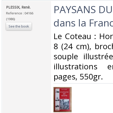
‎PAYSANS D
‎PLESSIX, Renè.‎
Reference : 04166
dans la Franc
(1986)
See the book
‎Le Coteau : Hor
8 (24 cm), broc
souple illustr
illustrations
pages, 550gr.‎