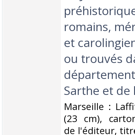
préhistorique
romains, mér
et carolingie
ou trouvés d
départements
Sarthe et de
‎Marseille : Laff
(23 cm), cart
de l'éditeur, tit