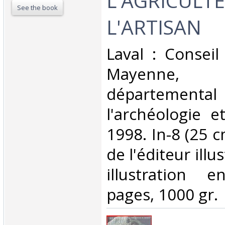
L'AGRICULT
See the book
L'ARTISAN‎
‎Laval : Consei
Mayenne,
départem
l'archéologie 
1998. In-8 (25 
de l'éditeur illu
illustration 
pages, 1000 gr.‎