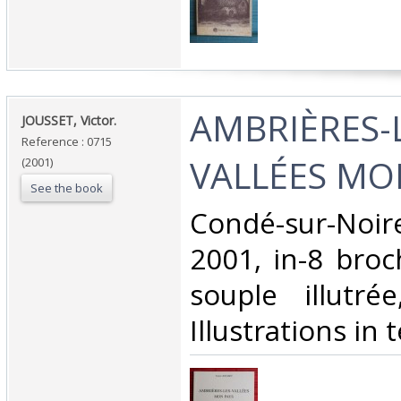
‎AMBRIÈRES-
‎JOUSSET, Victor.‎
Reference : 0715
VALLÉES MON
(2001)
See the book
‎Condé-sur-Noir
2001, in-8 broc
souple illutré
Illustrations in t