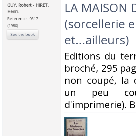
‎LA MAISON 
‎GUY, Robert - HIRET,
Henri.‎
(sorcellerie
Reference : 0317
(1980)
See the book
et...ailleurs)‎
‎Editions du ter
broché, 295 pag
non coupé, la 
un peu cour
d'imprimerie). Be