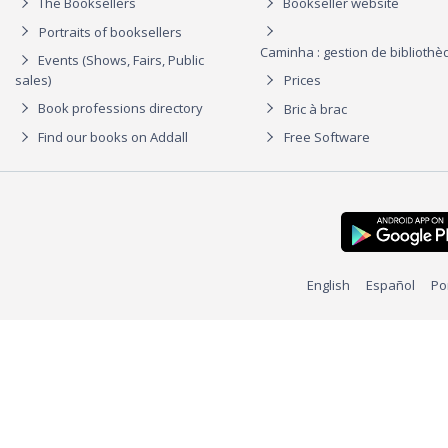
The Booksellers
Bookseller website
Portraits of booksellers
Caminha : gestion de biblioth
Events (Shows, Fairs, Public
sales)
Prices
Book professions directory
Bric à brac
Find our books on Addall
Free Software
English
Español
Po