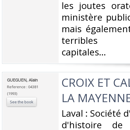
les joutes orat
ministère publi
mais également
terribles 
capitales…‎
‎CROIX ET C
‎GUEGUEN, Alain‎
Reference : 04381
LA MAYENNE
(1993)
See the book
‎Laval : Société 
d'histoire de