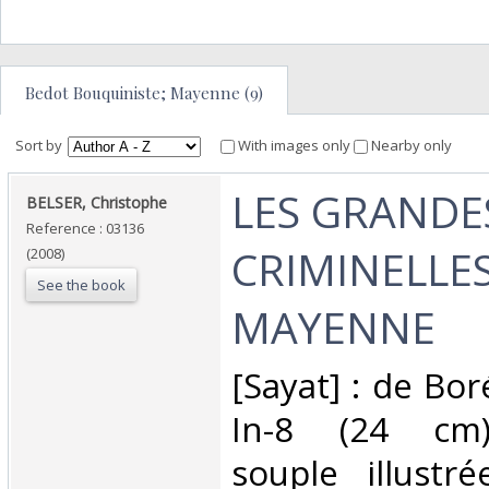
Bedot Bouquiniste; Mayenne (9)
Sort by
With images only
Nearby only
‎LES GRANDE
‎BELSER, Christophe‎
Reference : 03136
CRIMINELLE
(2008)
See the book
MAYENNE‎
‎[Sayat] : de Bo
In-8 (24 cm)
souple illustrée