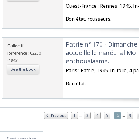
‎Ouest-France : Rennes, 1945. In-
‎Bon état, rousseurs.‎
‎Patrie n° 170 - Dimanche 
‎Collectif.‎
accueille le maréchal M
Reference : 02250
enthousiasme. ‎
(1945)
See the book
‎Paris : Patrie, 1945. In-folio, 4 pa
‎Bon état.‎
...
...
6
Previous
1
3
4
5
9