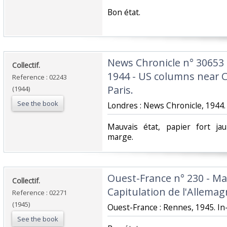
‎Bon état.‎
‎News Chronicle n° 30653
‎Collectif.‎
1944 - US columns near C
Reference : 02243
Paris.‎
(1944)
See the book
‎Londres : News Chronicle, 1944. I
‎Mauvais état, papier fort j
marge.‎
‎Ouest-France n° 230 - Ma
‎Collectif.‎
Capitulation de l'Allemagn
Reference : 02271
(1945)
‎Ouest-France : Rennes, 1945. In-
See the book