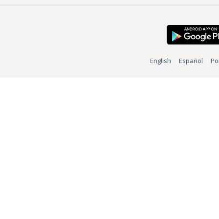
English
Español
Po