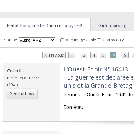
Bedot Bouquiniste; Guerre 39-45 (218)
Sub topics (3)
Sort by
With images only
Nearby only
...
...
6
Previous
1
3
4
5
9
‎L'Ouest-Eclair N° 16413 
‎Collectif.‎
- La guerre est déclarée e
Reference : 02236
unis et la Grande-Bretagn
(1941)
See the book
‎Rennes : L'Ouest-Eclair, 1941. In-
‎Bon état.‎