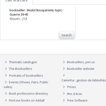
Last searches
bookseller : Bedot Bouquiniste; topic :
Guerre 39-45
Results : 218
Search
Thematic catalogue
Booksellers, join us
The Booksellers
Bookseller website
Portraits of booksellers
Caminha : gestion de biblioth
Events (Shows, Fairs, Public
sales)
Prices
Book professions directory
Bric à brac
Find our books on Addall
Free Software