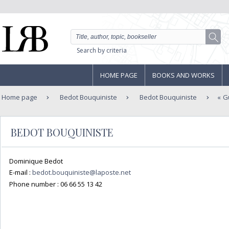
Search by criteria
HOME PAGE
BOOKS AND WORKS
Home page
Bedot Bouquiniste
Bedot Bouquiniste
G
BEDOT BOUQUINISTE
Dominique Bedot
E-mail :
bedot.bouquiniste@laposte.net
Phone number :
06 66 55 13 42