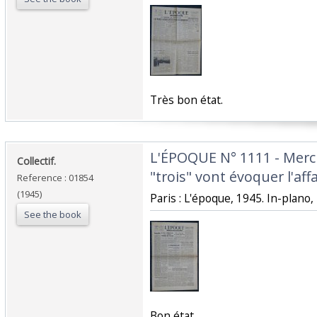
‎Très bon état.‎
‎L'ÉPOQUE N° 1111 - Mercr
‎Collectif.‎
"trois" vont évoquer l'affa
Reference : 01854
(1945)
‎Paris : L'époque, 1945. In-plano, 
See the book
‎Bon état.‎