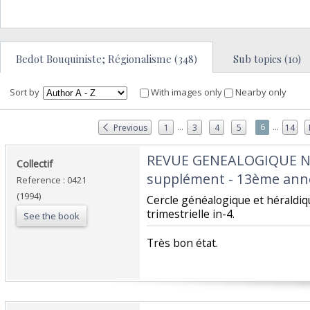
Bedot Bouquiniste; Régionalisme (348)
Sub topics (10)
Sort by
With images only
Nearby only
...
...
6
Previous
1
3
4
5
14
‎REVUE GENEALOGIQUE 
‎Collectif‎
supplément - 13ème anné
Reference : 0421
(1994)
‎Cercle généalogique et hérald
trimestrielle in-4.‎
See the book
‎Très bon état.‎