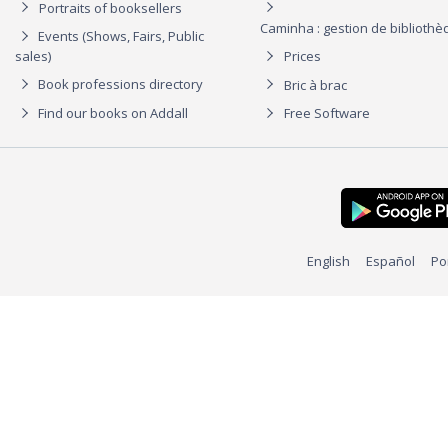
Portraits of booksellers
Caminha : gestion de biblioth
Events (Shows, Fairs, Public
sales)
Prices
Book professions directory
Bric à brac
Find our books on Addall
Free Software
English
Español
Po