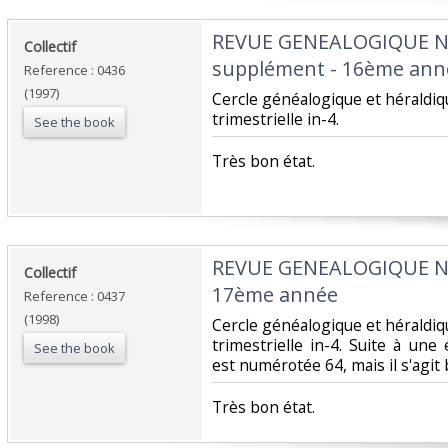
‎REVUE GENEALOGIQUE 
‎Collectif‎
supplément - 16ème anné
Reference : 0436
(1997)
‎Cercle généalogique et hérald
trimestrielle in-4.‎
See the book
‎Très bon état.‎
‎REVUE GENEALOGIQUE 
‎Collectif‎
17ème année‎
Reference : 0437
(1998)
‎Cercle généalogique et hérald
trimestrielle in-4. Suite à une
See the book
est numérotée 64, mais il s'agit b
‎Très bon état.‎