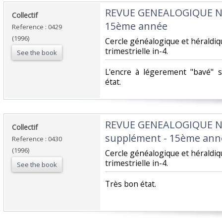
‎REVUE GENEALOGIQUE 
‎Collectif‎
15ème année‎
Reference : 0429
(1996)
‎Cercle généalogique et hérald
trimestrielle in-4.‎
See the book
‎L'encre à légerement "bavé" 
état.‎
‎REVUE GENEALOGIQUE 
‎Collectif‎
supplément - 15ème anné
Reference : 0430
(1996)
‎Cercle généalogique et hérald
trimestrielle in-4.‎
See the book
‎Très bon état.‎