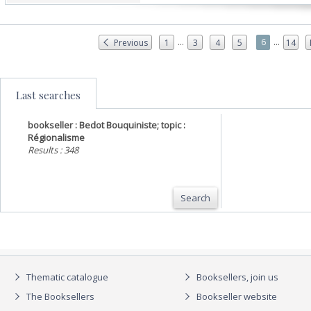
...
...
6
Previous
1
3
4
5
14
Last searches
bookseller : Bedot Bouquiniste; topic :
Régionalisme
Results : 348
Search
Thematic catalogue
Booksellers, join us
The Booksellers
Bookseller website