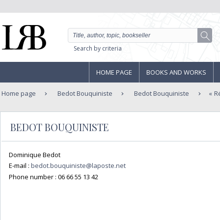
Search by criteria
HOME PAGE
BOOKS AND WORKS
Home page
Bedot Bouquiniste
Bedot Bouquiniste
R
BEDOT BOUQUINISTE
Dominique Bedot
E-mail :
bedot.bouquiniste@laposte.net
Phone number :
06 66 55 13 42