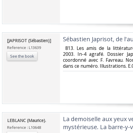
‎Sébastien Japrisot, de l'au
‎[JAPRISOT (Sébastien)]‎
Reference : L13639
‎ 813. Les amis de la littératu
2003. In-4 agrafé. Dossier Jap
See the book
coordonné avec F. Favreau. No
dans ce numéro. Illustrations. E.O
‎La demoiselle aux yeux 
‎LEBLANC (Maurice).‎
mystérieuse. La barre-y-va
Reference : L10648