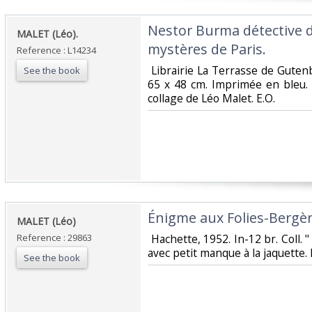
‎Nestor Burma détective 
‎MALET (Léo).‎
mystères de Paris.‎
Reference : L14234
‎ Librairie La Terrasse de Gutenb
See the book
65 x 48 cm. Imprimée en bleu.
collage de Léo Malet. E.O.‎
‎Énigme aux Folies-Bergère
‎MALET (Léo)‎
Reference : 29863
‎ Hachette, 1952. In-12 br. Coll. "
avec petit manque à la jaquette. E
See the book