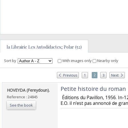
la Librairie Les Autodidactes; Polar (52)
Sort by
With images only
Nearby only
2
Previous
1
3
Next
‎Petite histoire du roman p
‎HOVEYDA (Fereydoun).‎
Reference : 24845
‎ Éditions du Pavillon, 1956. In-
E.O. il n'est pas annoncé de grand
See the book