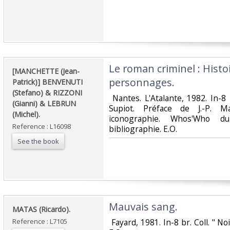
‎Le roman criminel : Histo
‎[MANCHETTE (Jean-
personnages. ‎
Patrick)] BENVENUTI
(Stefano) & RIZZONI
‎ Nantes. L'Atalante, 1982. In-8 
(Gianni) & LEBRUN
Supiot. Préface de J.-P. M
(Michel).‎
iconographie. Whos'Who du
Reference : L16098
bibliographie. E.O.‎
See the book
‎Mauvais sang.‎
‎MATAS (Ricardo).‎
Reference : L7105
‎ Fayard, 1981. In-8 br. Coll. " N