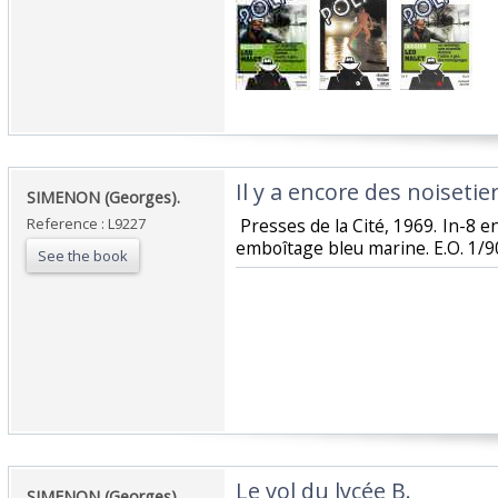
‎Il y a encore des noisetiers
‎SIMENON (Georges).‎
Reference : L9227
‎ Presses de la Cité, 1969. In-8 e
emboîtage bleu marine. E.O. 1/90 
See the book
‎Le vol du lycée B.‎
‎SIMENON (Georges).‎