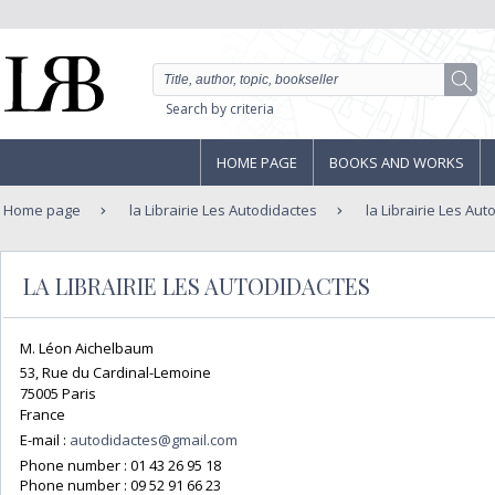
Search by criteria
HOME PAGE
BOOKS AND WORKS
Home page
la Librairie Les Autodidactes
la Librairie Les Aut
LA LIBRAIRIE LES AUTODIDACTES
M. Léon Aichelbaum
53, Rue du Cardinal-Lemoine
75005 Paris
France
E-mail :
autodidactes@gmail.com
Phone number :
01 43 26 95 18
Phone number :
09 52 91 66 23