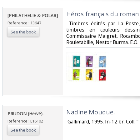
‎Héros français du roman p
‎[PHILATHELIE & POLAR]‎
Reference : 13647
‎ Timbres édités par La Poste
timbres en couleurs dessi
See the book
Commissaire Maigret, Rocambo
Rouletabille, Nestor Burma. E.O. ‎
‎Nadine Mouque.‎
‎PRUDON (Hervé).‎
Reference : L16102
‎ Gallimard, 1995. In-12 br. Coll. " 
See the book