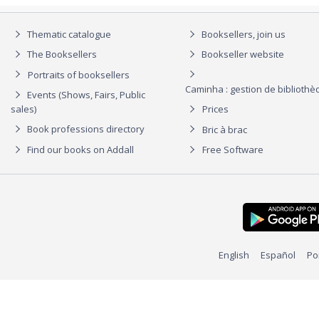
Thematic catalogue
Booksellers, join us
The Booksellers
Bookseller website
Portraits of booksellers
Caminha : gestion de biblioth
Events (Shows, Fairs, Public
sales)
Prices
Book professions directory
Bric à brac
Find our books on Addall
Free Software
English
Español
Po