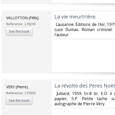
‎La vie meurtrière.‎
‎VALLOTTON (Félix).‎
Reference : L16239
‎ Lausanne. Éditions de l'Air, 19
Luce Dumas. Roman criminel i
See the book
l'auteur. ‎
‎La révolte des Pères Noël.
‎VERY (Pierre).‎
Reference : L15930
‎ Julliard, 1959. In-8 br. E.O.
papier, S.P. Petite tache s
See the book
autographe de Pierre Véry.‎