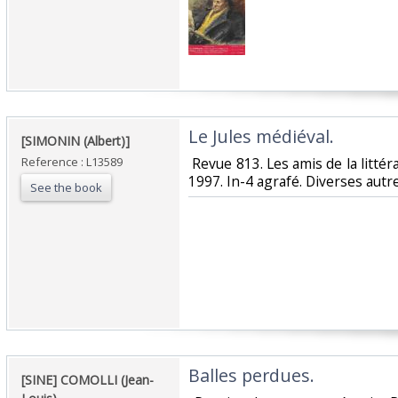
‎Le Jules médiéval.‎
‎[SIMONIN (Albert)]‎
Reference : L13589
‎ Revue 813. Les amis de la littér
1997. In-4 agrafé. Diverses autre
See the book
‎Balles perdues.‎
‎[SINE] COMOLLI (Jean-