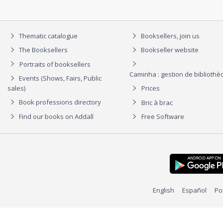
Thematic catalogue
Booksellers, join us
The Booksellers
Bookseller website
Portraits of booksellers
Caminha : gestion de biblioth
Events (Shows, Fairs, Public
sales)
Prices
Book professions directory
Bric à brac
Find our books on Addall
Free Software
English
Español
Po