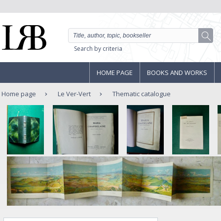
Search by criteria
HOME PAGE
BOOKS AND WORKS
Home page
Le Ver-Vert
Thematic catalogue