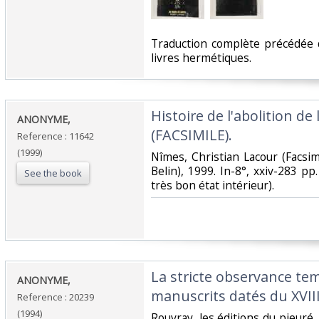
‎Traduction complète précédée 
livres hermétiques. ‎
‎Histoire de l'abolition de
‎ANONYME,‎
(FACSIMILE).‎
Reference : 11642
(1999)
‎Nîmes, Christian Lacour (Facsi
Belin), 1999. In-8°, xxiv-283 pp.
See the book
très bon état intérieur).‎
‎La stricte observance te
‎ANONYME,‎
manuscrits datés du XVIIIe
Reference : 20239
(1994)
‎Rouvray, les éditions du pieuré,