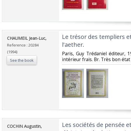
‎Le trésor des templiers e
‎CHAUMEIL Jean-Luc,‎
l'aether.‎
Reference : 20284
(1994)
‎Paris, Guy Trédaniel éditeur, 1
intérieur frais. Br. Très bon état
See the book
‎Les sociétés de pensée e
‎COCHIN Augustin,‎