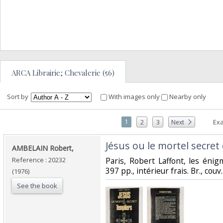
ARCA Librairie; Chevalerie (56)
Sort by
With images only
Nearby only
1
Exa
2
3
Next
‎Jésus ou le mortel secret
‎AMBELAIN Robert,‎
Reference : 20232
‎Paris, Robert Laffont, les énig
397 pp., intérieur frais. Br., couv.
(1976)
See the book