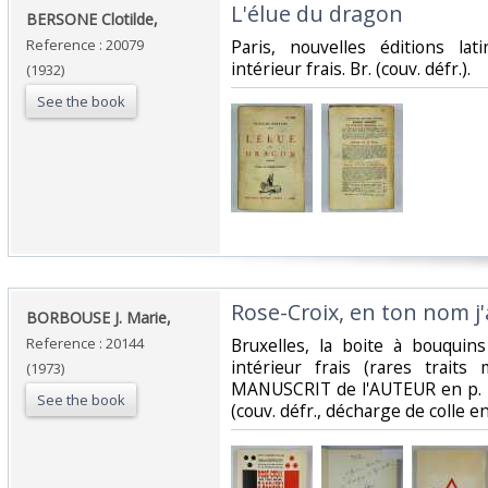
‎L'élue du dragon‎
‎BERSONE Clotilde,‎
Reference : 20079
‎Paris, nouvelles éditions la
intérieur frais. Br. (couv. défr.).‎
(1932)
See the book
‎Rose-Croix, en ton nom j'
‎BORBOUSE J. Marie,‎
Reference : 20144
‎Bruxelles, la boite à bouquins
intérieur frais (rares traits
(1973)
MANUSCRIT de l'AUTEUR en p. de 
See the book
(couv. défr., décharge de colle en