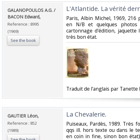
‎L'Atlantide. La vérité derr
‎GALANOPOULOS A.G. /
BACON Edward,‎
‎Paris, Albin Michel, 1969, 216
en N/B et quelques photos c
Reference : 8995
cartonnage d'édition, jaquette
(1969)
très bon état.‎
See the book
‎Traduit de l'anglais par Tanette P
‎La Chevalerie.‎
‎GAUTIER Léon,‎
Reference : 852
‎Puiseaux, Pardès, 1989. Très fo
qqs ill. hors texte ou dans le t
(1989)
en coin in fine, sinon bon état).
See the book