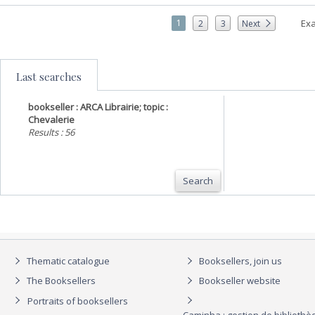
1
Exa
2
3
Next
Last searches
bookseller : ARCA Librairie; topic :
Chevalerie
Results : 56
Search
Thematic catalogue
Booksellers, join us
The Booksellers
Bookseller website
Portraits of booksellers
Caminha : gestion de biblioth