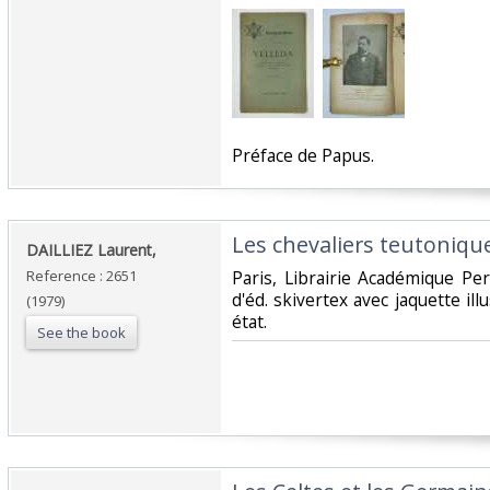
‎Préface de Papus. ‎
‎Les chevaliers teutonique
‎DAILLIEZ Laurent,‎
Reference : 2651
‎Paris, Librairie Académique Per
d'éd. skivertex avec jaquette il
(1979)
état.‎
See the book