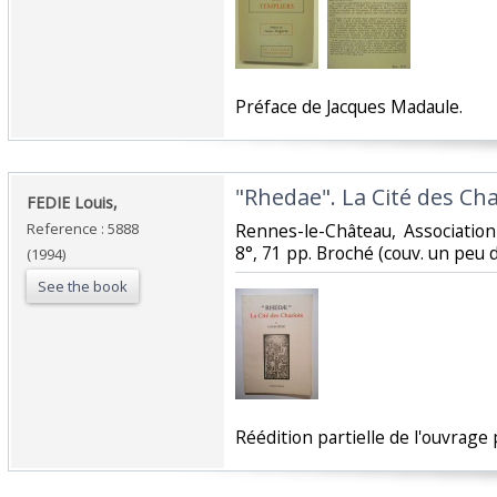
‎Préface de Jacques Madaule. ‎
‎"Rhedae". La Cité des Char
‎FEDIE Louis,‎
Reference : 5888
‎Rennes-le-Château, Associatio
8°, 71 pp. Broché (couv. un peu dé
(1994)
See the book
‎Réédition partielle de l'ouvrage 