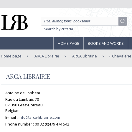
Search by criteria
HOME PAGE
BOOKS AND WORKS
Home page
ARCA Librairie
ARCA Librairie
Chevalerie
ARCA LIBRAIRIE
Antoine de Lophem
Rue du Lambais 70
B-1390 Grez-Doiceau
Belgium
E-mail :
info@arca-librairie.com
Phone number :
00 32 (0)479 474 542