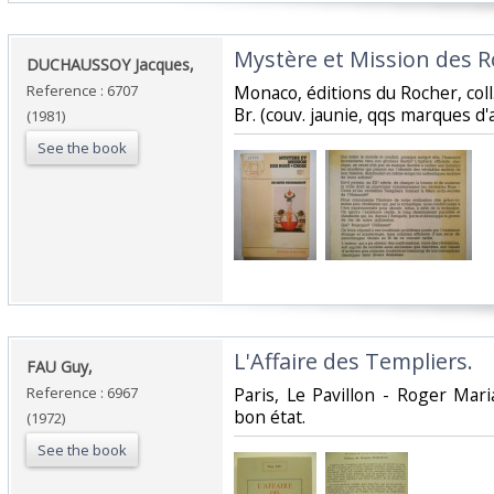
‎Mystère et Mission des Ro
‎DUCHAUSSOY Jacques,‎
Reference : 6707
‎Monaco, éditions du Rocher, coll
Br. (couv. jaunie, qqs marques d'ap
(1981)
See the book
‎L'Affaire des Templiers.‎
‎FAU Guy,‎
Reference : 6967
‎Paris, Le Pavillon - Roger Mari
bon état.‎
(1972)
See the book