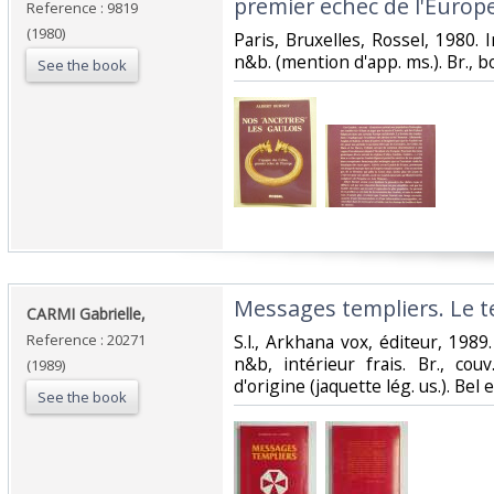
premier echec de l'Europe.
Reference : 9819
(1980)
‎Paris, Bruxelles, Rossel, 1980.
n&b. (mention d'app. ms.). Br., bo
See the book
‎Messages templiers. Le 
‎CARMI Gabrielle,‎
Reference : 20271
‎S.l., Arkhana vox, éditeur, 1989. 
n&b, intérieur frais. Br., cou
(1989)
d'origine (jaquette lég. us.). Bel 
See the book