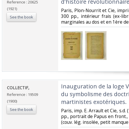
d'histoire révolutionnaire.
Reference : 20625
(1921)
‎Paris, Plon-Nourrit et Cie, impr
300 pp., intérieur frais (ex-libr
See the book
marginales au dos et en 1ère de 
‎Inauguration de la loge 
‎COLLECTIF,‎
du symbolisme des doctri
Reference : 19509
martinistes exotériques.‎
(1900)
See the book
‎Paris, imp. E. Arrault et Cie, s.d.
pp., portrait de Papus en front., 
(couv. lég. insolée, petit manque