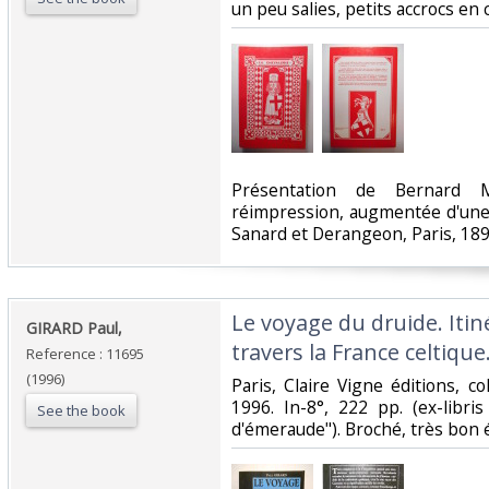
un peu salies, petits accrocs en co
‎Présentation de Bernard M
réimpression, augmentée d'une 
Sanard et Derangeon, Paris, 1895
‎Le voyage du druide. Itiné
‎GIRARD Paul,‎
travers la France celtique.
Reference : 11695
(1996)
‎Paris, Claire Vigne éditions, c
1996. In-8°, 222 pp. (ex-libri
See the book
d'émeraude"). Broché, très bon ét