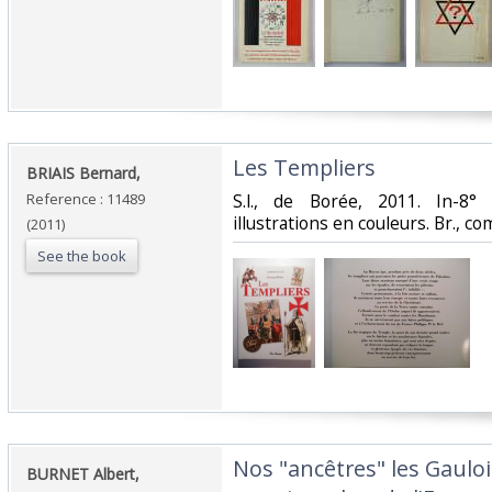
‎Les Templiers‎
‎BRIAIS Bernard,‎
Reference : 11489
‎S.l., de Borée, 2011. In-8
illustrations en couleurs. Br., co
(2011)
See the book
‎Nos "ancêtres" les Gauloi
‎BURNET Albert,‎