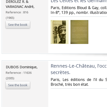
‎Les Celtes et les Germains
‎DEROLEZ R. &
VARAGNAC André,‎
‎Paris, Editions Bloud & Gay, col
In-8°, 139 pp., nombr. illustratio
Reference : 816
(1965)
See the book
‎Rennes-Le-Château, l'occ
‎DUBOIS Dominique,‎
secrètes.‎
Reference : 11636
(2005)
‎Paris, Les éditions de l'il du
Broché, très bon état.‎
See the book