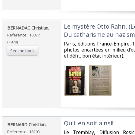
‎Le mystère Otto Rahn. (L
‎BERNADAC Christian,‎
Du catharisme au nazisme
Reference : 10877
(1978)
‎Paris, éditions France-Empire, 19
photos encartées en milieu d'ouv
See the book
et défr., bon état intérieur).‎
‎Qu'il en soit ainsi!‎
‎BERNARD Christian,‎
Reference : 18103
‎Le Tremblay, Diffusion Rosic