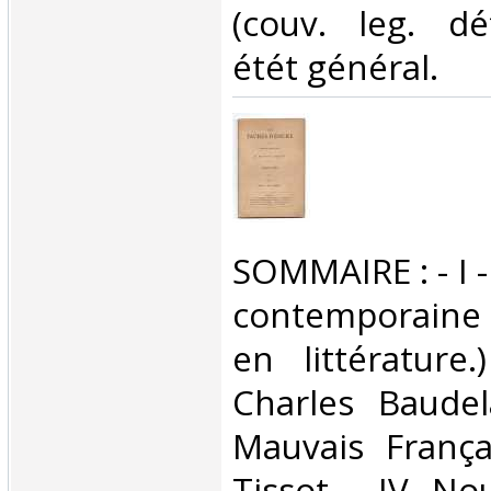
(couv. leg. dé
étét général.‎
‎SOMMAIRE : - I -
contemporaine :
en littérature
Charles Baudela
Mauvais França
Tissot. - IV. No