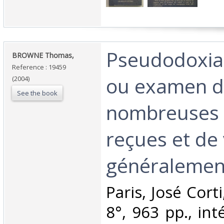
‎Pseudodoxia
‎BROWNE Thomas,‎
Reference : 19459
ou examen 
(2004)
See the book
nombreuses 
reçues et de 
généralement
‎Paris, José Cort
8°, 963 pp., inté