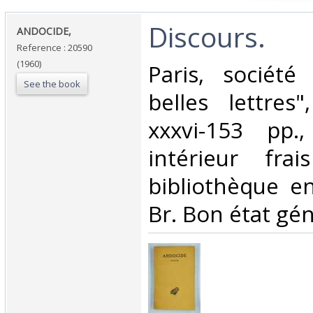
‎Discours.‎
‎ANDOCIDE,‎
Reference : 20590
(1960)
‎Paris, société
See the book
belles lettres"
xxxvi-153 pp.
intérieur fra
bibliothèque en
Br. Bon état géné