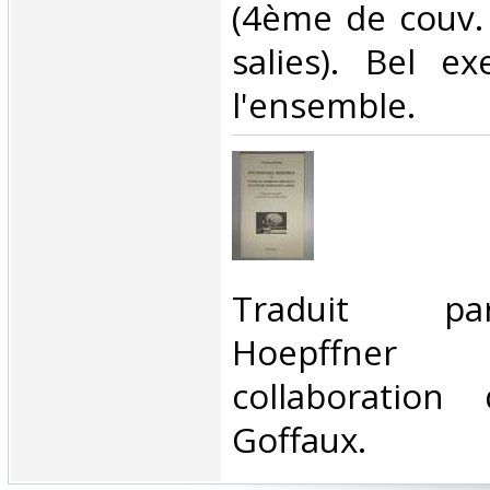
(4ème de couv. e
salies). Bel e
l'ensemble.‎
‎Traduit p
Hoepffne
collaboration
Goffaux. ‎