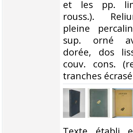
et les pp. lim
rouss.). Reli
pleine percali
sup. orné av
dorée, dos lis
couv. cons. (re
tranches écrasée
‎Texte établi 