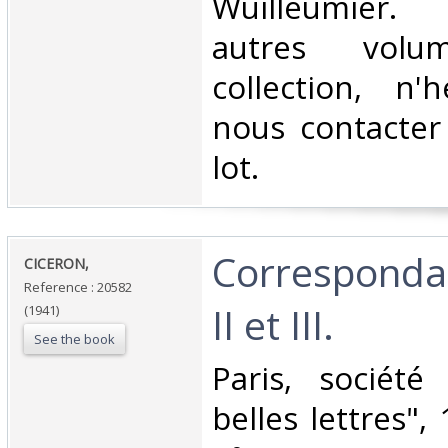
Wuilleumier
autres vol
collection, n'
nous contacter
lot.‎
‎Correspond
‎CICERON,‎
Reference : 20582
II et III.‎
(1941)
See the book
‎Paris, société
belles lettres", 