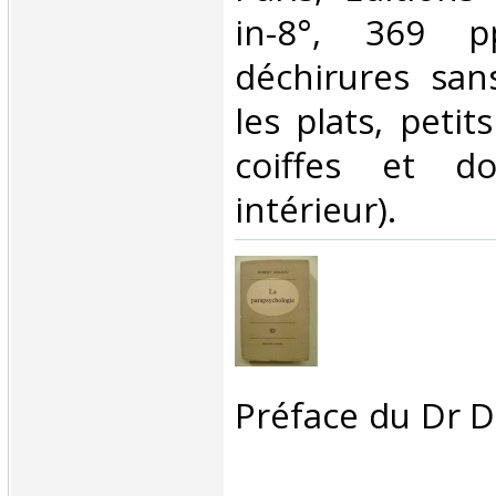
in-8°, 369 pp
déchirures sa
les plats, peti
coiffes et d
intérieur).‎
‎Préface du Dr D