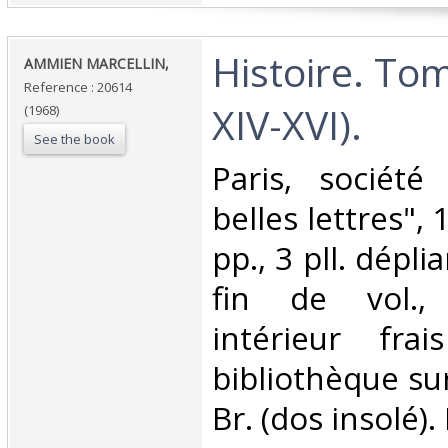
‎Histoire. Tom
‎AMMIEN MARCELLIN,‎
Reference : 20614
XIV-XVI).‎
(1968)
See the book
‎Paris, société
belles lettres", 
pp., 3 pll. dépl
fin de vol.,
intérieur fra
bibliothèque sur 
Br. (dos insolé)