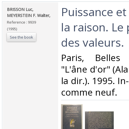
‎Puissance et
‎BRISSON Luc,
MEYERSTEIN F. Walter,‎
la raison. L
Reference : 9939
(1995)
See the book
des valeurs.‎
‎Paris, Belles 
"L'âne d'or" (Al
la dir.). 1995. In
comme neuf.‎