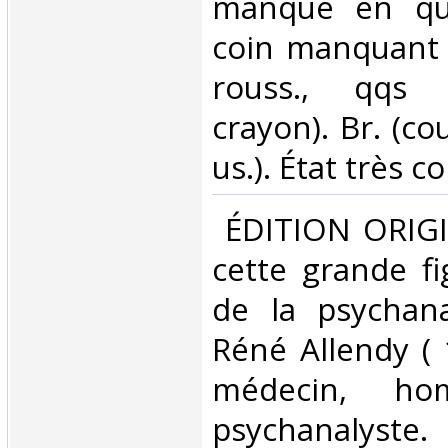
manque en que
coin manquant 
rouss., qqs
crayon). Br. (cou
us.). État très co
‎ ÉDITION ORIG
cette grande f
de la psychana
Réné Allendy ( 
médecin, ho
psychanalyste