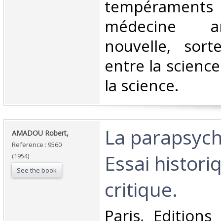
tempéramen
médecine a
nouvelle, sort
entre la science
la science.‎
‎La parapsych
‎AMADOU Robert,‎
Reference : 9560
Essai histori
(1954)
See the book
critique.‎
‎Paris, Edition