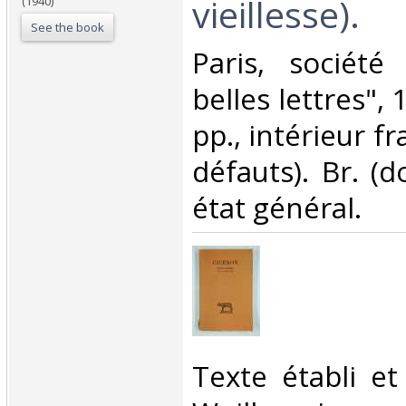
vieillesse).‎
(1940)
See the book
‎Paris, société
belles lettres", 
pp., intérieur fr
défauts). Br. (d
état général.‎
‎Texte établi et