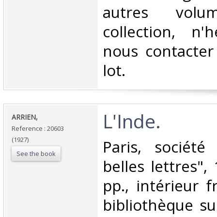
autres vol
collection, n'
nous contacter
lot.‎
‎L'Inde.‎
‎ARRIEN,‎
Reference : 20603
(1927)
‎Paris, société
See the book
belles lettres",
pp., intérieur f
bibliothèque sur