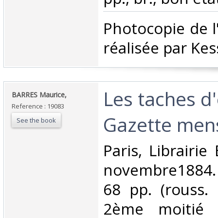
‎Photocopie de l
réalisée par Kess
‎Les taches d
‎BARRES Maurice,‎
Reference : 19083
Gazette mens
See the book
‎Paris, Librairi
novembre1884. V
68 pp. (rouss. 
2ème moitié d