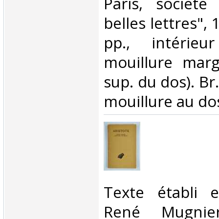
‎Paris, société
belles lettres", 
pp., intérieu
mouillure marg
sup. du dos). Br.
mouillure au dos)
‎Texte établi 
René Mugnie