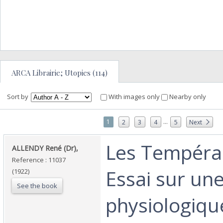
ARCA Librairie; Utopies (114)
Sort by
With images only
Nearby only
...
1
2
3
4
5
Next
‎Les Tempér
‎ALLENDY René (Dr),‎
Reference : 11037
Essai sur une
(1922)
See the book
physiologiqu