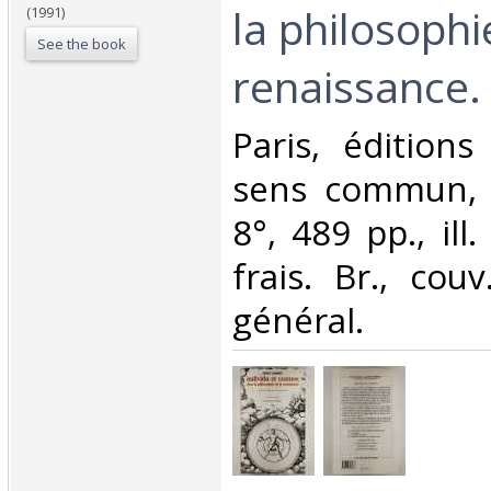
la philosophi
(1991)
See the book
renaissance.‎
‎Paris, édition
sens commun, 1
8°, 489 pp., ill
frais. Br., couv
général.‎