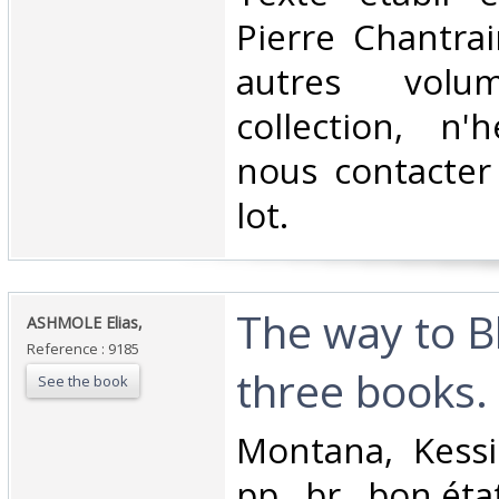
Pierre Chantra
autres vol
collection, n'
nous contacter
lot.‎
‎The way to Bl
‎ASHMOLE Elias,‎
Reference : 9185
three books.‎
See the book
‎Montana, Kessi
pp., br., bon état