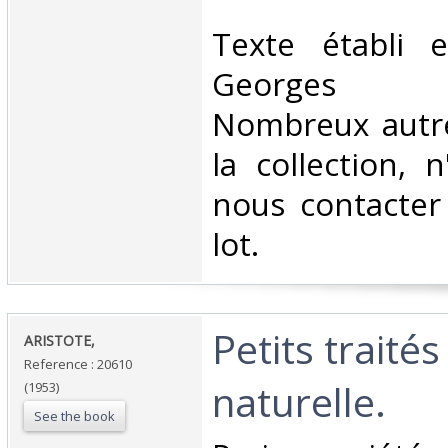
‎Texte établi 
Georges 
Nombreux autr
la collection, 
nous contacter
lot.‎
‎Petits traités
‎ARISTOTE,‎
Reference : 20610
naturelle.‎
(1953)
See the book