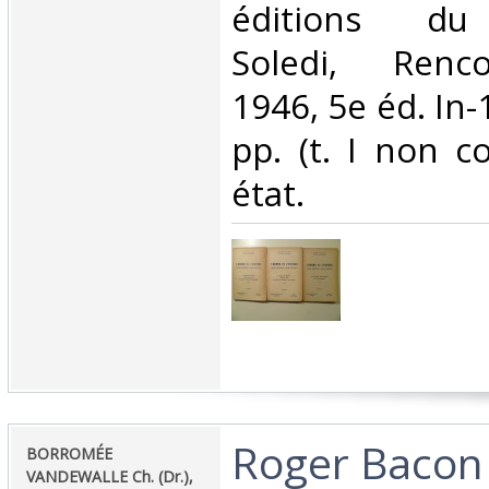
éditions du
Soledi, Renco
1946, 5e éd. In-
pp. (t. I non c
état.‎
‎Roger Bacon
‎BORROMÉE
VANDEWALLE Ch. (Dr.),‎