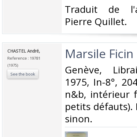
‎Traduit de l
Pierre Quillet. ‎
‎Marsile Ficin e
‎CHASTEL André,‎
Reference : 19781
(1975)
‎Genève, Libra
See the book
1975, In-8°, 204 
n&b, intérieur f
petits défauts).
sinon.‎