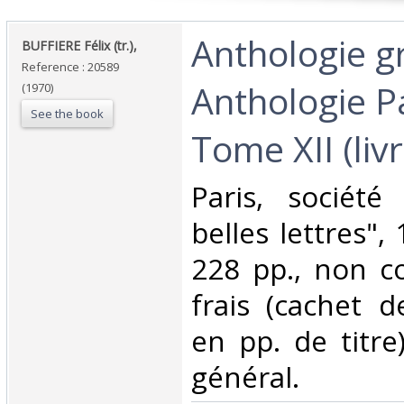
‎Anthologie 
‎BUFFIERE Félix (tr.),‎
Reference : 20589
Anthologie Pa
(1970)
See the book
Tome XII (livre
‎Paris, société
belles lettres", 
228 pp., non co
frais (cachet d
en pp. de titre
général.‎