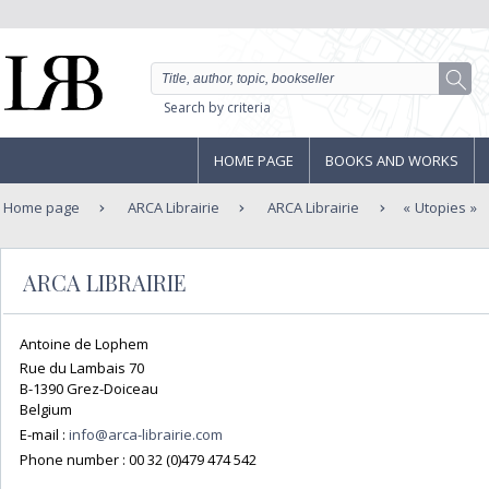
Search by criteria
HOME PAGE
BOOKS AND WORKS
Home page
ARCA Librairie
ARCA Librairie
Utopies
ARCA LIBRAIRIE
Antoine de Lophem
Rue du Lambais 70
B-1390 Grez-Doiceau
Belgium
E-mail :
info@arca-librairie.com
Phone number :
00 32 (0)479 474 542