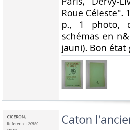
‎Paris, Dervy-Li
Roue Céleste". 1
p., 1 photo, 
schémas en n&b
jauni). Bon état 
‎Caton l'ancie
‎CICERON,‎
Reference : 20580