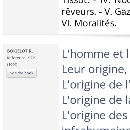
rêveurs. - V. Ga
VI. Moralités. ‎
‎L'homme et l
‎BOIGELOT R.,‎
Reference : 9779
Leur origine,
(1946)
See the book
L'origine de l
L'origine de l
L'origine de