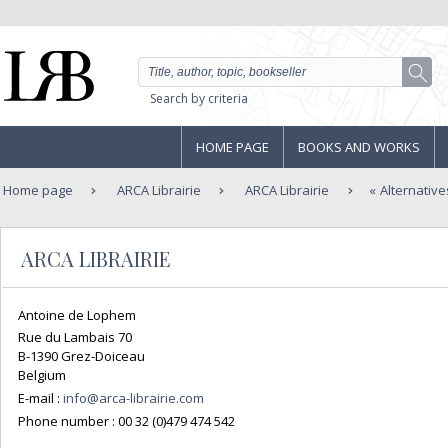
Search by criteria
HOME PAGE
BOOKS AND WORKS
Home page
ARCA Librairie
ARCA Librairie
Alternative
ARCA LIBRAIRIE
Antoine de Lophem
Rue du Lambais 70
B-1390 Grez-Doiceau
Belgium
E-mail :
info@arca-librairie.com
Phone number :
00 32 (0)479 474 542