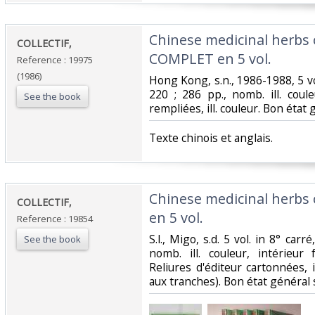
‎Chinese medicinal herbs
‎COLLECTIF,‎
COMPLET en 5 vol.‎
Reference : 19975
(1986)
‎Hong Kong, s.n., 1986-1988, 5 vol
220 ; 286 pp., nomb. ill. couleu
See the book
rempliées, ill. couleur. Bon état g
‎Texte chinois et anglais. ‎
‎Chinese medicinal herb
‎COLLECTIF,‎
en 5 vol.‎
Reference : 19854
‎S.l., Migo, s.d. 5 vol. in 8° car
See the book
nomb. ill. couleur, intérieur 
Reliures d'éditeur cartonnées, il
aux tranches). Bon état général s