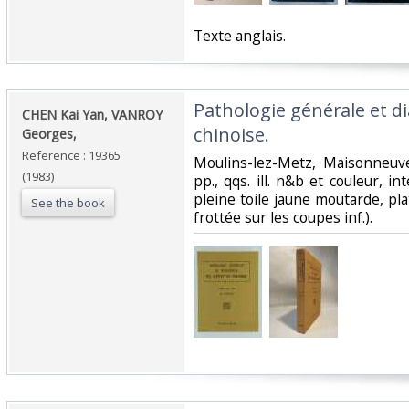
‎Texte anglais. ‎
‎Pathologie générale et 
‎CHEN Kai Yan, VANROY
chinoise.‎
Georges,‎
Reference : 19365
‎Moulins-lez-Metz, Maisonneuve
(1983)
pp., qqs. ill. n&b et couleur, int
pleine toile jaune moutarde, plat
See the book
frottée sur les coupes inf.).‎