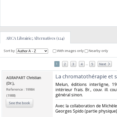
ARCA Librairie; Alternatives (124)
Sort by
With images only
Nearby only
...
1
2
3
4
5
Next
‎La chromatothérapie et se
‎AGRAPART Christian
(Dr.),‎
‎Melun, éditions interligne, 19
intérieur frais. Br., couv. ill. co
Reference : 19984
général sinon.‎
(1988)
See the book
‎Avec la collaboration de Michè
Georges Spido (partie physique).