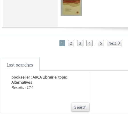
...
1
2
3
4
5
Next
Last searches
bookseller : ARCA Librairie; topic :
Alternatives
Results : 124
Search