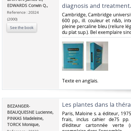
diagnosis and treatment.
EDWARDS Corwin Q.,‎
Reference : 20324
‎Cambridge, Cambridge university
(2000)
600 pp., ill. couleur et n&b, int
pleine percaline bleu (reliure lég
See the book
du plat sup.). Bel exemplaire sino
‎Texte en anglais. ‎
‎Les plantes dans la thér
‎BEZANGER-
BEAUQUESNE Lucienne,
‎Paris, Maloine s. a. éditeur, 1975
PINKAS Madeleine,
frais, inclus cahier de75 pp.
TORCK Monique,‎
d'éditeur cartonnée verte (