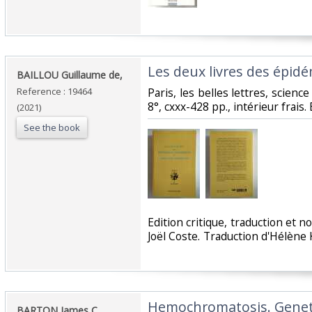
‎Les deux livres des épid
‎BAILLOU Guillaume de,‎
Reference : 19464
‎Paris, les belles lettres, scien
8°, cxxx-428 pp., intérieur frais.
(2021)
See the book
‎Edition critique, traduction et 
Joël Coste. Traduction d'Hélène 
‎Hemochromatosis. Genet
‎BARTON James C.,