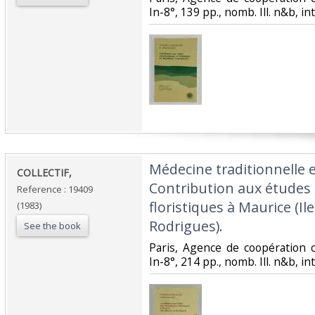
In-8°, 139 pp., nomb. Ill. n&b, inté
‎Médecine traditionnelle
‎COLLECTIF,‎
Contribution aux études
Reference : 19409
floristiques à Maurice (Il
(1983)
Rodrigues).‎
See the book
‎Paris, Agence de coopération c
In-8°, 214 pp., nomb. Ill. n&b, inté