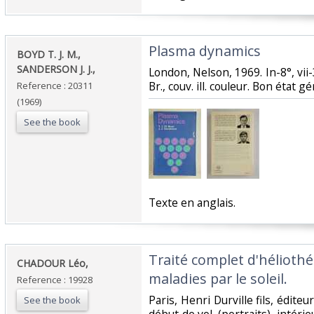
‎Plasma dynamics‎
‎BOYD T. J. M.,
SANDERSON J. J.,‎
‎London, Nelson, 1969. In-8°, vii-3
Br., couv. ill. couleur. Bon état gén
Reference : 20311
(1969)
See the book
‎Texte en anglais. ‎
‎Traité complet d'héliothé
‎CHADOUR Léo,‎
maladies par le soleil.‎
Reference : 19928
‎Paris, Henri Durville fils, éditeur
See the book