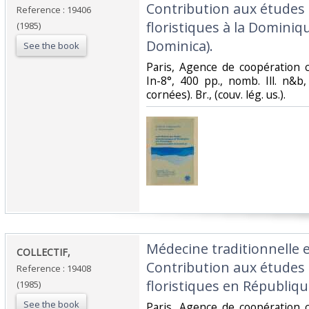
Contribution aux études
Reference : 19406
floristiques à la Domin
(1985)
Dominica).‎
See the book
‎Paris, Agence de coopération c
In-8°, 400 pp., nomb. Ill. n&b,
cornées). Br., (couv. lég. us.).‎
‎Médecine traditionnelle
‎COLLECTIF,‎
Contribution aux études
Reference : 19408
floristiques en République
(1985)
See the book
‎Paris, Agence de coopération c