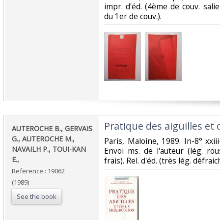
impr. d'éd. (4ème de couv. sali
du 1er de couv.).‎
‎Pratique des aiguilles et 
‎AUTEROCHE B., GERVAIS
G., AUTEROCHE M.,
‎Paris, Maloine, 1989. In-8° xxiii
NAVAILH P., TOUI-KAN
Envoi ms. de l'auteur (lég. rou
E.,‎
frais). Rel. d'éd. (très lég. défrai
Reference : 19062
(1989)
See the book