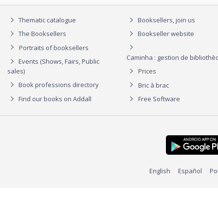
Thematic catalogue
Booksellers, join us
The Booksellers
Bookseller website
Portraits of booksellers
Caminha : gestion de biblioth
Events (Shows, Fairs, Public
sales)
Prices
Book professions directory
Bric à brac
Find our books on Addall
Free Software
English
Español
Po