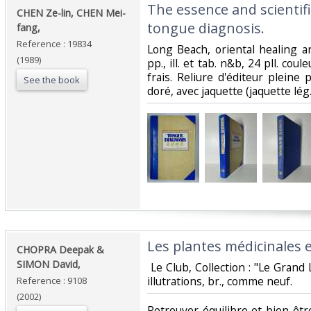
‎The essence and scienti
‎CHEN Ze-lin, CHEN Mei-
tongue diagnosis.‎
fang,‎
Reference : 19834
‎Long Beach, oriental healing ar
(1989)
pp., ill. et tab. n&b, 24 pll. coul
frais. Reliure d'éditeur pleine p
See the book
doré, avec jaquette (jaquette lég.
‎Les plantes médicinales et
‎CHOPRA Deepak &
SIMON David,‎
‎ Le Club, Collection : "Le Grand
illutrations, br., comme neuf.‎
Reference : 9108
(2002)
‎Retrouver équilibre et bien-êt