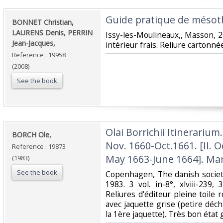
‎Guide pratique de mésoth
‎BONNET Christian,
LAURENS Denis, PERRIN
‎Issy-les-Moulineaux,, Masson, 200
Jean-Jacques,‎
intérieur frais. Reliure cartonnée
Reference : 19958
(2008)
See the book
‎Olai Borrichii Itinerarium.
‎BORCH Ole,‎
Nov. 1660-Oct.1661. [II. Oc
Reference : 19873
May 1663-June 1664]. Manq
(1983)
See the book
‎Copenhagen, The danish societ
1983. 3 vol. in-8°, xlviii-239, 
Reliures d'éditeur pleine toile r
avec jaquette grise (petire déc
la 1ère jaquette). Très bon état 