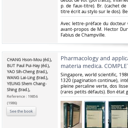
début de vol. (portraits), intérie
p. de faux-titre). Br. (cachet de
titre écrit au stylo sur le dos). B
‎Avec lettre-préface du docteu
avant-propos de M. Hector Durv
Fabius de Champville. ‎
‎Pharmacology and applic
‎CHANG Hson-Mou (éd.),
materia medica. COMPLET 
BUT Paul Pui-Hay (éd.),
YAO Sih-Cheng (trad.),
‎Singapore, world scientific, 1986
WANG Lai-Ling (trad.),
1320 (pagination continue), intér
YEUNG Shem Chang-
pleine percaline verte, dos lisse
Shing (trad.),‎
(rares petits défauts). Bon état g
Reference : 19856
(1986)
See the book