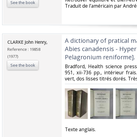
See the book
Traduit de l'américain par Andr
‎A dictionary of pratical m
‎CLARKE John Henry,‎
Abies canadensis - Hyperic
Reference : 19858
Pelagronium reniforme]. M
(1977)
See the book
‎Bradford, Health science press,
951, xii-736 pp., intérieur frais
vert, dos lisses titrés dorés. Trè
‎Texte anglais. ‎