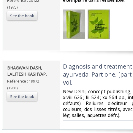
exemplaire dans l'ensemble.‎
Reference : 20122
(1975)
See the book
‎Diagnosis and treatment 
‎BHAGWAN DASH,
ayurveda. Part one. [part 
LALITESH KASHYAP,‎
Reference : 19972
vol.‎
(1981)
‎New Delhi, concept publishing, 
See the book
xlviii-626 ; lii-524 ; xx-564 pp., i
défauts). Reliures d'éditeur 
couleurs, dos lisses titrés, avec 
lég. salies, jaquettes défr.).‎