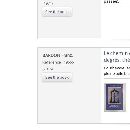
passée).‎
(1974)
See the book
‎Le chemin 
‎BARDON Franz,‎
degrés. thé
Reference : 19666
‎Courbevoie, éd
(2016)
pleine toile ble
See the book