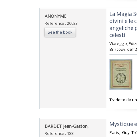
‎La Magia S
‎ANONYME,‎
divini e le 
Reference : 20033
angeliche p
See the book
celesti.‎
‎Viareggio, Ediz
Br. (couv. défr.).
‎Tradotto da un
‎Mystique e
‎BARDET Jean-Gaston,‎
‎Paris, Guy Tr
Reference : 188