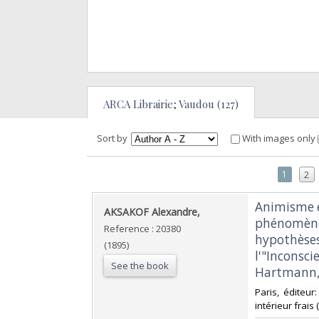
ARCA Librairie; Vaudou (127)
Sort by
With images only
1
2
‎Animisme e
‎AKSAKOF Alexandre,‎
phénomène
Reference : 20380
hypothèses 
(1895)
l'"Inconsc
See the book
Hartmann, i
‎Paris, éditeur
intérieur frais 