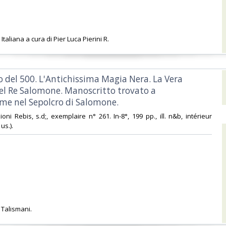
Italiana a cura di Pier Luca Pierini R. ‎
bro del 500. L'Antichissima Magia Nera. La Vera
del Re Salomone. Manoscritto trovato a
e nel Sepolcro di Salomone.‎
zioni Rebis, s.d;, exemplaire n° 261. In-8°, 199 pp., ill. n&b, intérieur
us.).‎
Talismani. ‎