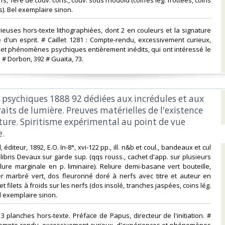
rfs, 1ère de couv. cons., couv. sous rhodoïd (coiffes lég. frottées, coins
s). Bel exemplaire sinon.‎
rieuses hors-texte lithographiées, dont 2 en couleurs et la signature
 d'un esprit. # Caillet 1281 : Compte-rendu, excessivement curieux,
et phénomènes psychiques entièrement inédits, qui ont intéressé le
# Dorbon, 392 # Guaita, 73.‎
s psychiques 1888 92 dédiées aux incrédules et aux
raits de lumière. Preuves matérielles de l'existence
uture. Spiritisme expérimental au point de vue
.‎
 éditeur, 1892, E.O. In-8°, xvi-122 pp., ill. n&b et coul., bandeaux et cul
libris Devaux sur garde sup. (qqs rouss., cachet d'app. sur plusieurs
llure marginale en p. liminaire). Reliure demi-basane vert bouteille,
er marbré vert, dos fleuronné doré à nerfs avec titre et auteur en
et filets à froids sur les nerfs (dos insolé, tranches jaspées, coins lég.
 exemplaire sinon.‎
3 planches hors-texte. Préface de Papus, directeur de l'initiation. #