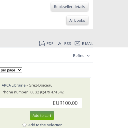
Bookseller details
All books
PDF
RSS
E-MAIL
Refine
ARCA Librairie
- Grez-Doiceau
Phone number : 00 32 (0)479 474 542
EUR100.00
Add to cart
Add to the selection