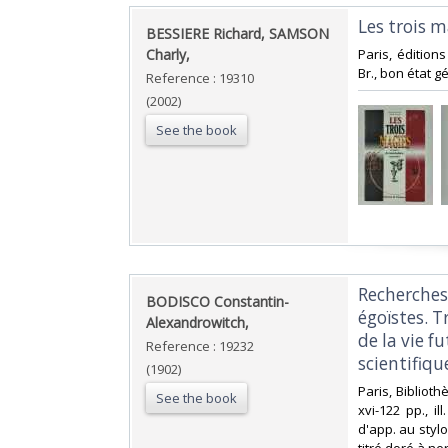
‎Les trois 
‎BESSIERE Richard, SAMSON
Charly,‎
‎Paris, éditions
Br., bon état g
Reference : 19310
(2002)
See the book
‎Recherche
‎BODISCO Constantin-
égoïstes. T
Alexandrowitch,‎
de la vie f
Reference : 19232
scientifique
(1902)
‎Paris, Bibliot
See the book
xvi-122 pp., i
d'app. au stylo