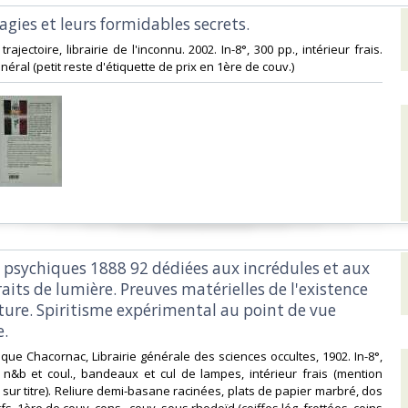
magies et leurs formidables secrets.‎
 trajectoire, librairie de l'inconnu. 2002. In-8°, 300 pp., intérieur frais.
énéral (petit reste d'étiquette de prix en 1ère de couv.)‎
s psychiques 1888 92 dédiées aux incrédules et aux
raits de lumière. Preuves matérielles de l'existence
uture. Spiritisme expérimental au point de vue
.‎
hèque Chacornac, Librairie générale des sciences occultes, 1902. In-8°,
ll. n&b et coul., bandeaux et cul de lampes, intérieur frais (mention
 sur titre). Reliure demi-basane racinées, plats de papier marbré, dos