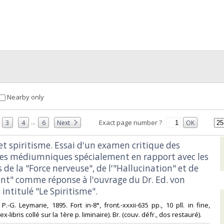
Nearby only
...
Exact page number ?
3
4
6
Next
OK
t spiritisme. Essai d'un examen critique des
s médiumniques spécialement en rapport avec les
de la "Force nerveuse", de l'"Hallucination" et de
ient" comme réponse à l'ouvrage du Dr. Ed. von
ntitulé "Le Spiritisme".‎
: P.-G. Leymarie, 1895. Fort in-8°, front.-xxxii-635 pp., 10 pll. in fine,
(ex-libris collé sur la 1ère p. liminaire). Br. (couv. défr., dos restauré).‎