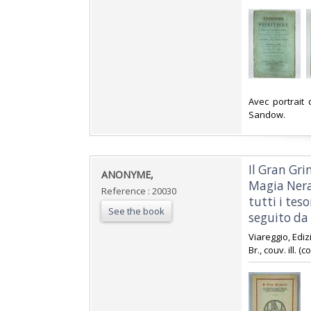
‎Avec portrait
Sandow. ‎
‎Il Gran Gr
‎ANONYME,‎
Magia Nera,
Reference : 20030
tutti i teso
See the book
seguito da 
‎Viareggio, Ediz
Br., couv. ill. (