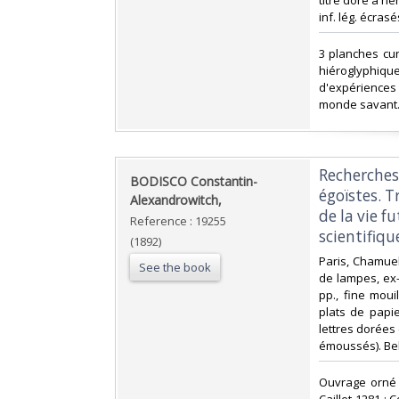
titré doré à ne
inf. lég. écrasé
‎3 planches cu
hiéroglyphique
d'expériences 
monde savant. 
‎Recherche
‎BODISCO Constantin-
égoïstes. T
Alexandrowitch,‎
de la vie f
Reference : 19255
scientifique
(1892)
‎Paris, Chamuel,
See the book
de lampes, ex-
pp., fine moui
plats de papi
lettres dorées 
émoussés). Bel
‎Ouvrage orné 