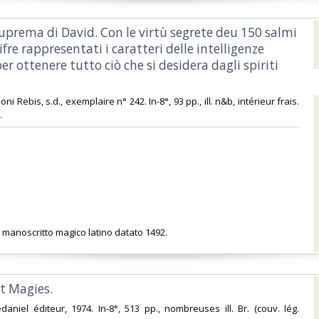
uprema di David. Con le virtù segrete deu 150 salmi
cifre rappresentati i caratteri delle intelligenze
er ottenere tutto ciò che si desidera dagli spiriti
ioni Rebis, s.d., exemplaire n° 242. In-8°, 93 pp., ill. n&b, intérieur frais.
‎
 manoscritto magico latino datato 1492. ‎
t Magies.‎
édaniel éditeur, 1974. In-8°, 513 pp., nombreuses ill. Br. (couv. lég.