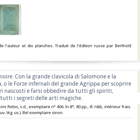
 de l'auteur et dix planches. Traduit de l'édition russe par Berthold
imoire. Con la grande clavicola di Salomone e la
 o le Forze infernali del grande Agrippa per scoprire
ri nascosti e farsi obbedire da tutti gli spiriti,
tutti i segreti delle arti magiche.‎
ioni Rebis, s.d., exemplaire n° 406. In-8°, 80 pp., ill. n&b, intérieur frais.
couv. lég. us.). Bel exemplaire sinon.‎