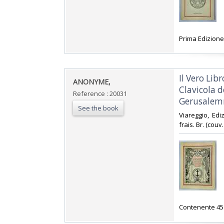
‎Prima Edizione 
‎Il Vero Li
‎ANONYME,‎
Clavicola 
Reference : 20031
Gerusalemm
See the book
‎Viareggio, Edi
frais. Br. (couv. 
‎Contenente 45 