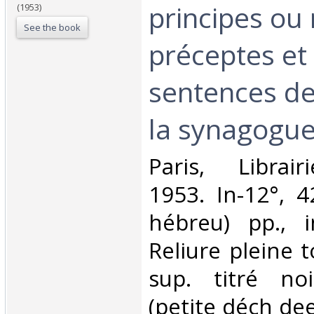
principes ou 
(1953)
See the book
préceptes et
sentences de
la synagogue.
‎Paris, Librai
1953. In-12°, 
hébreu) pp., in
Reliure pleine t
sup. titré no
(petite déch de