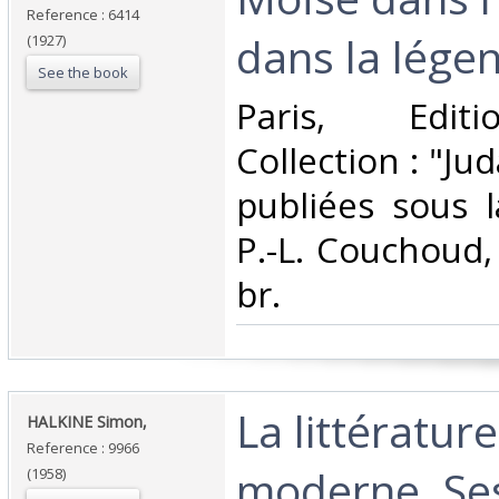
Reference : 6414
dans la légen
(1927)
See the book
‎Paris, Edit
Collection : "Ju
publiées sous l
P.-L. Couchoud,
br.‎
‎La littératu
‎HALKINE Simon,‎
Reference : 9966
moderne. Se
(1958)