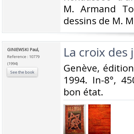
M. Armand Tou
dessins de M. Ma
‎La croix des j
‎GINIEWSKI Paul,‎
Reference : 10779
(1994)
‎Genève, éditio
See the book
1994. In-8°, 45
bon état.‎