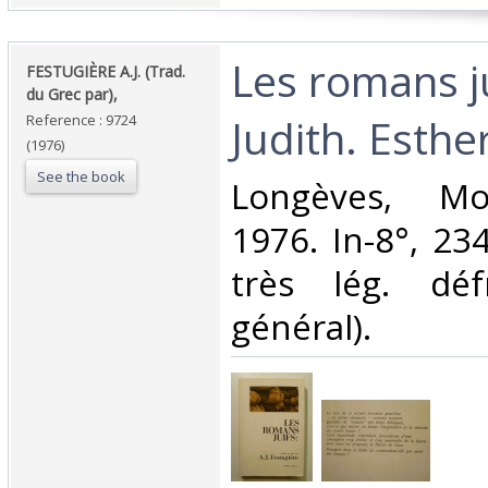
‎Les romans ju
‎FESTUGIÈRE A.J. (Trad.
du Grec par),‎
Judith. Esther
Reference : 9724
(1976)
See the book
‎Longèves, Mo
1976. In-8°, 234
très lég. déf
général).‎