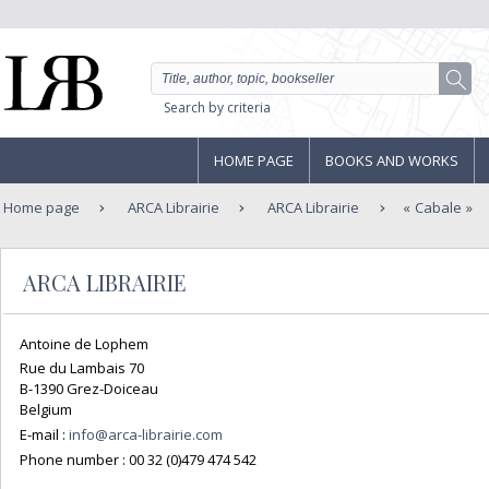
Search by criteria
HOME PAGE
BOOKS AND WORKS
Home page
ARCA Librairie
ARCA Librairie
Cabale
ARCA LIBRAIRIE
Antoine de Lophem
Rue du Lambais 70
B-1390 Grez-Doiceau
Belgium
E-mail :
info@arca-librairie.com
Phone number :
00 32 (0)479 474 542