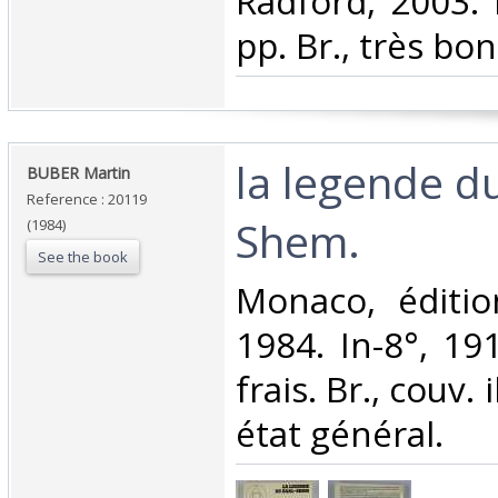
Radford, 2003. 
pp. Br., très bon 
‎la legende d
‎BUBER Martin‎
Reference : 20119
Shem.‎
(1984)
See the book
‎Monaco, éditi
1984. In-8°, 191
frais. Br., couv. 
état général.‎