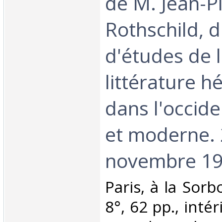
de M. Jean-P
Rothschild, d
d'études de 
littérature h
dans l'occid
et moderne.
novembre 199
‎Paris, à la Sor
8°, 62 pp., intér