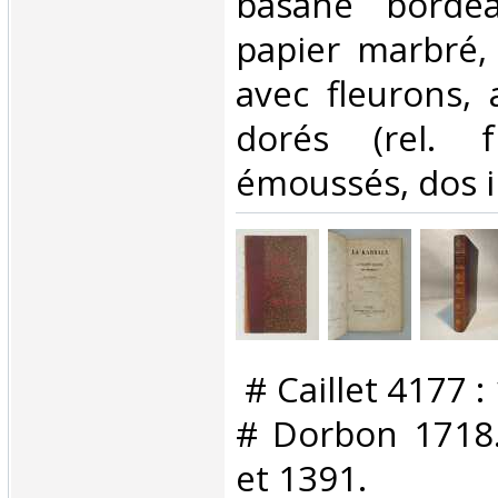
basane bordea
papier marbré,
avec fleurons, 
dorés (rel. f
émoussés, dos in
‎ # Caillet 4177 :
# Dorbon 1718.
et 1391.‎