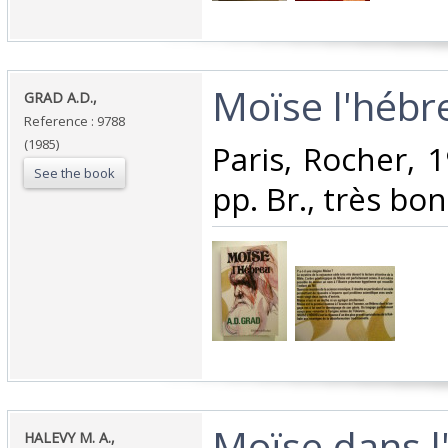
‎Moïse l'hébre
‎GRAD A.D.,‎
Reference : 9788
(1985)
‎Paris, Rocher, 
See the book
pp. Br., très bon 
‎Moïse dans l'
‎HALEVY M. A.,‎