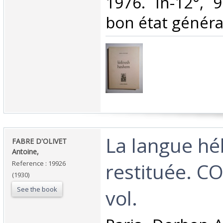
1976. In-12°, 
bon état général
‎La langue h
‎FABRE D'OLIVET
Antoine,‎
restituée. C
Reference : 19926
(1930)
See the book
vol.‎