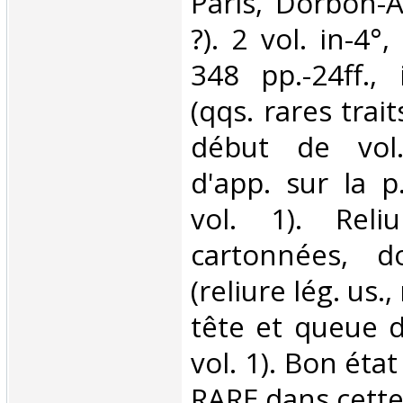
‎Paris, Dorbon-A
?). 2 vol. in-4°,
348 pp.-24ff., 
(qqs. rares trai
début de vol
d'app. sur la 
vol. 1). Reliu
cartonnées, do
(reliure lég. us
tête et queue d
vol. 1). Bon éta
RARE dans cette 