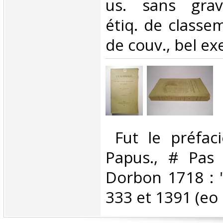
us. sans grav
étiq. de classe
de couv., bel exe
‎ Fut le préfac
Papus., # Pas 
Dorbon 1718 : "
333 et 1391 (eo 