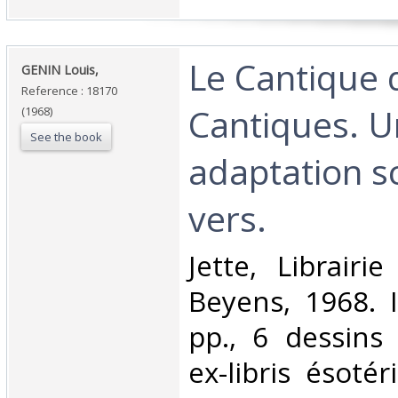
‎Le Cantique 
‎GENIN Louis,‎
Reference : 18170
Cantiques. 
(1968)
See the book
adaptation s
vers.‎
‎Jette, Librair
Beyens, 1968. I
pp., 6 dessins
ex-libris ésoté