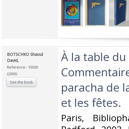
‎À la table d
‎BOTSCHKO Shaoul
David,‎
Commentaire
Reference : 10300
(2003)
See the book
paracha de l
et les fêtes.‎
‎Paris, Biblio