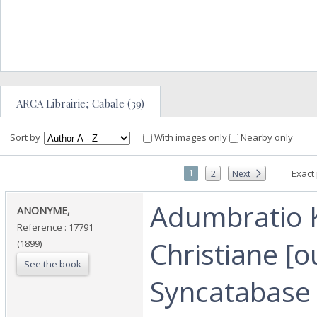
ARCA Librairie; Cabale (39)
Sort by
With images only
Nearby only
1
Exact
2
Next
‎Adumbratio 
‎ANONYME,‎
Reference : 17791
Christiane [o
(1899)
See the book
Syncatabase