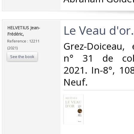
‎Le Veau d'or.‎
‎HELVETIUS Jean-
Frédéric,‎
Reference : 12211
‎Grez-Doiceau, 
(2021)
n° 31 de coll
See the book
2021. In-8°, 108
Neuf.‎