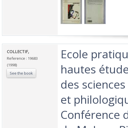
‎Ecole pratiq
‎COLLECTIF,‎
Reference : 19683
hautes étude
(1998)
See the book
des sciences
et philologiq
Conférence d