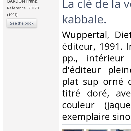
‎La clé de la 
‎BARDON Franz,‎
Reference : 20178
kabbale.‎
(1991)
See the book
‎Wuppertal, Di
éditeur, 1991. I
pp., intérieur 
d'éditeur plein
plat sup orné d
titré doré, ave
couleur (jaque
exemplaire sinon