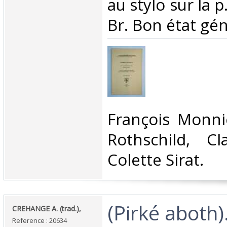
au stylo sur la p
Br. Bon état gén
‎François Monni
Rothschild, C
Colette Sirat. ‎
‎(Pirké aboth)
‎CREHANGE A. (trad.),‎
Reference : 20634