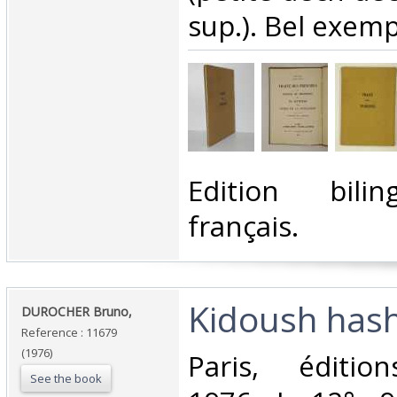
sup.). Bel exempl
‎Edition bili
français. ‎
‎Kidoush has
‎DUROCHER Bruno,‎
Reference : 11679
(1976)
‎Paris, éditio
See the book