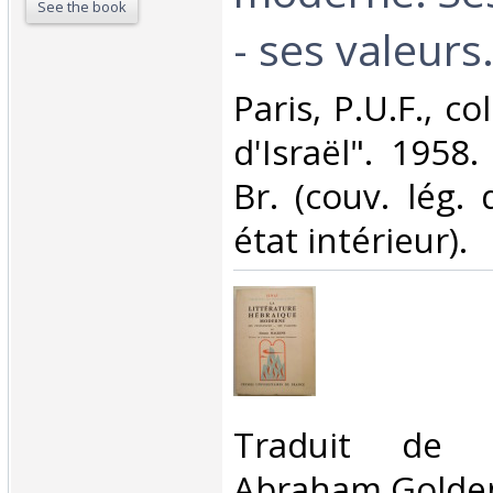
See the book
- ses valeurs.
‎Paris, P.U.F., c
d'Israël". 1958.
Br. (couv. lég. 
état intérieur).‎
‎Traduit de l
Abraham Golden