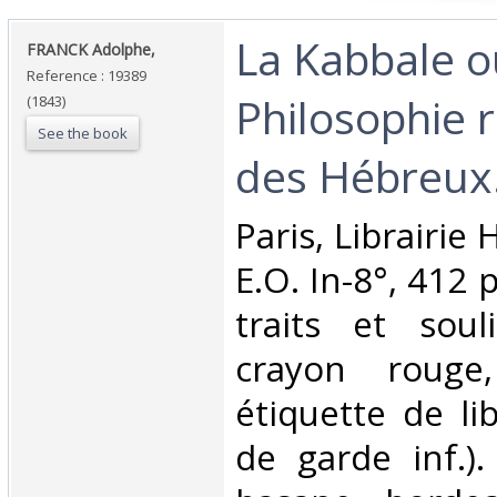
‎La Kabbale o
‎FRANCK Adolphe,‎
Reference : 19389
Philosophie r
(1843)
See the book
des Hébreux.
‎Paris, Librairie
E.O. In-8°, 412 p
traits et sou
crayon rouge,
étiquette de lib
de garde inf.).