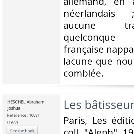
allemand, en 
néerlandais 
aucune t
quelconque 
française nappar
lacune que nous
comblée.‎
‎Les bâtisseu
‎HESCHEL Abraham
Joshua,‎
Reference : 10081
‎Paris, Les édit
(1977)
coll. "Aleph". 1
See the book