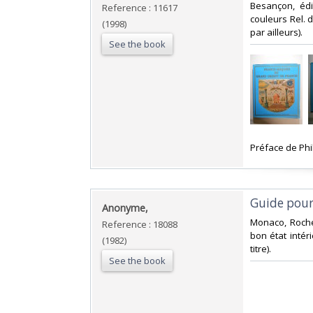
‎Besançon, éd
Reference : 11617
couleurs Rel. d
(1998)
par ailleurs).‎
See the book
‎Préface de Phi
‎Guide pour
‎Anonyme,‎
‎Monaco, Roche
Reference : 18088
bon état intéri
(1982)
titre).‎
See the book