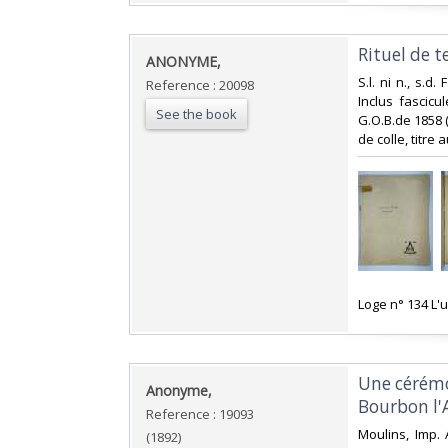
‎Rituel de 
‎ANONYME,‎
‎S.l. ni n., s.d
Reference : 20098
Inclus fascicu
See the book
G.O.B.de 1858 (
de colle, titre 
‎Loge n° 134 L'
‎Une cérém
‎Anonyme,‎
Bourbon l'
Reference : 19093
‎Moulins, Imp.
(1892)