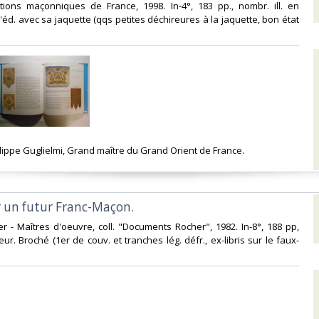
itions maçonniques de France, 1998. In-4°, 183 pp., nombr. ill. en
'éd. avec sa jaquette (qqs petites déchireures à la jaquette, bon état
lippe Guglielmi, Grand maître du Grand Orient de France. ‎
 un futur Franc-Maçon.‎
r - Maîtres d'oeuvre, coll. "Documents Rocher", 1982. In-8°, 188 pp,
eur. Broché (1er de couv. et tranches lég. défr., ex-libris sur le faux-