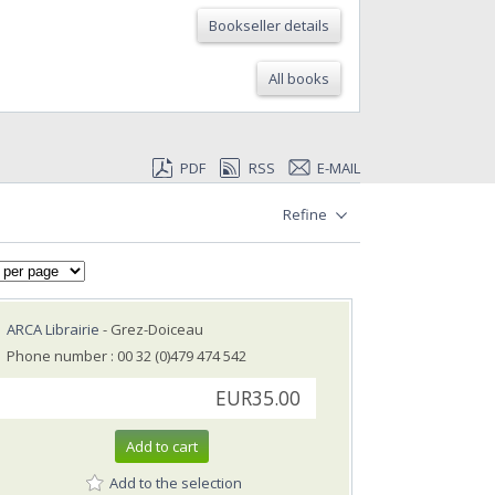
Bookseller details
All books
PDF
RSS
E-MAIL
Refine
ARCA Librairie
- Grez-Doiceau
Phone number : 00 32 (0)479 474 542
EUR35.00
Add to cart
Add to the selection