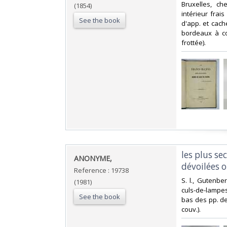
‎Bruxelles, ch
(1854)
intérieur frai
See the book
d'app. et cache
bordeaux à coi
frottée).‎
‎les plus s
‎ANONYME,‎
dévoilées o
Reference : 19738
‎S. l., Gutenbe
(1981)
culs-de-lampes,
See the book
bas des pp. de 
couv.).‎