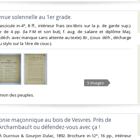
tenue solennelle au 1er grade.‎
. Fascicule in-4°, 8 ff., intérieur frais (ex-libris sur la p. de garde sup.).
le de 4 pp. (la F-M et son but), f. aug. de salaire et diplôme Maç.
déch. avec manque sans atteinte au texte). Br., (couv. défr., décharge
au stylo sur la 1ère de couv.).‎
5 Images
union des peuples. ‎
onie maçonnique au bois de Vesvres. Près de
Archambault ou défendez-vous avec ça !‎
 A Ducroux & Gourjon Dulac, 1892. Brochure in-12°, 16 pp., intérieur