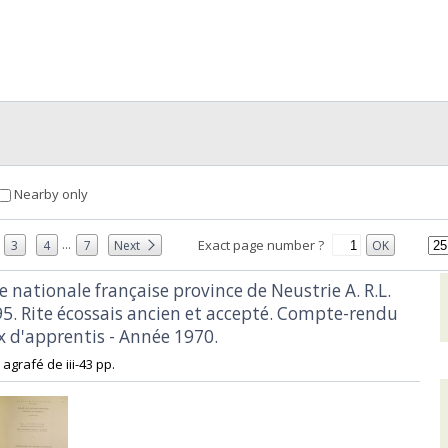
Nearby only
...
Exact page number ?
3
4
7
Next
OK
e nationale française province de Neustrie A. R.L.
5. Rite écossais ancien et accepté. Compte-rendu
 d'apprentis - Année 1970.‎
 agrafé de iii-43 pp. ‎