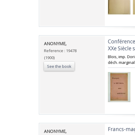
‎Conférence
‎ANONYME,‎
XXe Siècle s
Reference : 19478
‎Blois, imp. Dor
(1900)
déch. marginale
See the book
‎Francs-ma
‎ANONYME,‎