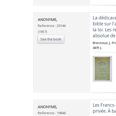
‎La dédicace
‎ANONYME,‎
bible sur l
Reference : 20146
la loi. Les
(1957)
absolue de 
See the book
‎Bressoux, J. Fr
défr.).‎
‎Les Franc
‎ANONYME,‎
privée. À b
Reference : 19846