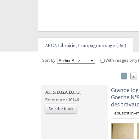
ARCA Librairie; Compagnonnage (166)
Sort by
With images only
1
2
‎Grande log
‎A.L.G.D.G.A.D.L.U.,‎
Goethe N°9
Reference : 10146
des travaux
See the book
‎ Tapuscrit in-4°