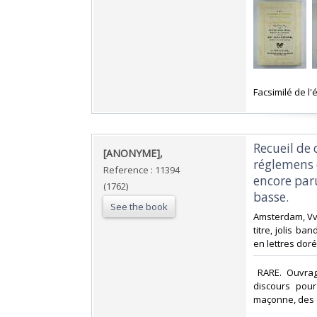
‎Facsimilé de l'é
‎Recueil de
‎[ANONYME],‎
réglemens 
Reference : 11394
encore paru
(1762)
basse.‎
See the book
‎Amsterdam, Vve
titre, jolis ba
en lettres dor
‎ RARE. Ouvra
discours pour
maçonne, des or