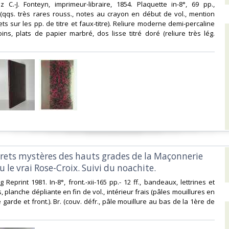
ez C.-J. Fonteyn, imprimeur-libraire, 1854. Plaquette in-8°, 69 pp.,
s (qqs. très rares rouss., notes au crayon en début de vol., mention
ts sur les pp. de titre et faux-titre). Reliure moderne demi-percaline
ns, plats de papier marbré, dos lisse titré doré (reliure très lég.
ecrets mystères des hauts grades de la Maçonnerie
u le vrai Rose-Croix. Suivi du noachite.‎
rg Reprint 1981. In-8°, front.-xii-165 pp.- 12 ff., bandeaux, lettrines et
 planche dépliante en fin de vol., intérieur frais (pâles mouillures en
garde et front.). Br. (couv. défr., pâle mouillure au bas de la 1ère de