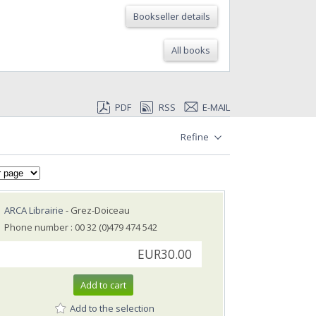
Bookseller details
All books
PDF
RSS
E-MAIL
Refine
ARCA Librairie
- Grez-Doiceau
Phone number : 00 32 (0)479 474 542
EUR30.00
Add to cart
Add to the selection