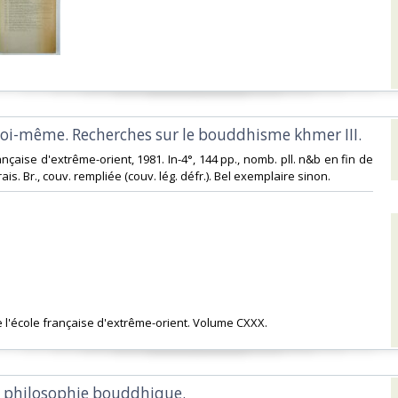
soi-même. Recherches sur le bouddhisme khmer III.‎
rançaise d'extrême-orient, 1981. In-4°, 144 pp., nomb. pll. n&b en fin de
frais. Br., couv. rempliée (couv. lég. défr.). Bel exemplaire sinon.‎
e l'école française d'extrême-orient. Volume CXXX. ‎
la philosophie bouddhique.‎