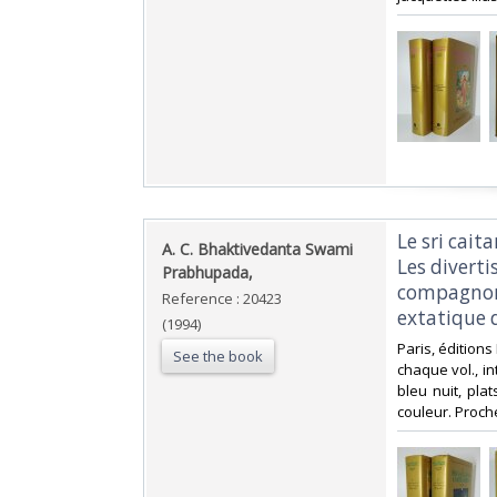
‎Le sri cai
‎A. C. Bhaktivedanta Swami
Les divert
Prabhupada,‎
compagnons
Reference : 20423
extatique 
(1994)
‎Paris, éditions
See the book
chaque vol., in
bleu nuit, plat
couleur. Proche