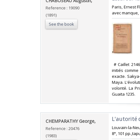
‎CHABOSEAU Augustin,‎
‎Paris, Ernest 
Reference : 19090
avec manque, à 
(1891)
See the book
‎ # Caillet 21
initiés comme 
exacte. Sakya
Maya. L'évolut
volonté. La Pr
Guaita 1235.‎
‎L'autorité
‎CHEMPARATHY George,‎
‎Louvain-la-Neu
Reference : 20476
8°, 101 pp.,tapu
(1983)