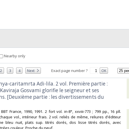
Nearby only
Exact page number ?
2
3
4
Next
OK
anya-caritamrta Adi-lila. 2 vol. Première partie :
aviraja Gosvami glorifie le seigneur et ses
. [Deuxième partie : les divertissements du
s BBT France, 1990, 1991. 2 fort vol. in-8°, xxviii-773 ; 799 pp., 16 pll.
haque vol., intérieur frais. 2 vol. reliés de même, reliures d'éditeur
ne bleu nuit, plats sup. titrés dorés, dos lisse titrés dorés, avec
strées couleur. Proche du neuf.‎