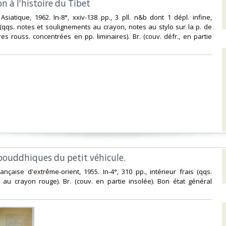
n à l'histoire du Tibet‎
 Asiatique, 1962. In-8°, xxiv-138 pp., 3 pll. n&b dont 1 dépl. infine,
s (qqs. notes et soulignements au crayon, notes au stylo sur la p. de
res rouss. concentrées en pp. liminaires). Br. (couv. défr., en partie
 bouddhiques du petit véhicule.‎
rançaise d'extrême-orient, 1955. In-4°, 310 pp., intérieur frais (qqs.
 au crayon rouge). Br. (couv. en partie insolée). Bon état général