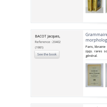
‎Grammaire 
‎BACOT Jacques,‎
morphologiq
Reference : 20402
‎Paris, librairi
(1981)
(qqs. rares s
See the book
général.‎