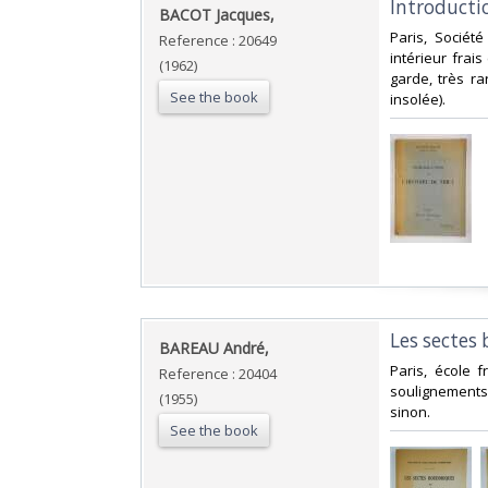
‎Introductio
‎BACOT Jacques,‎
‎Paris, Société
Reference : 20649
intérieur frai
(1962)
garde, très ra
See the book
insolée).‎
‎Les sectes
‎BAREAU André,‎
‎Paris, école f
Reference : 20404
soulignements
(1955)
sinon.‎
See the book