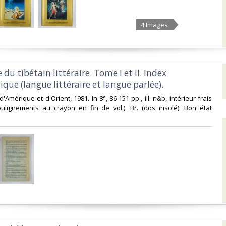
4 Images
du tibétain littéraire. Tome I et II. Index
ue (langue littéraire et langue parlée).‎
e d'Amérique et d'Orient, 1981. In-8°, 86-151 pp., ill. n&b, intérieur frais
oulignements au crayon en fin de vol.). Br. (dos insolé). Bon état