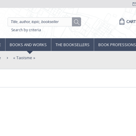
CART
Search by criteria
E
BOOKS AND WORKS
THE BOOKSELLERS
BOOK PROFESSIONS
e
Taoïsme