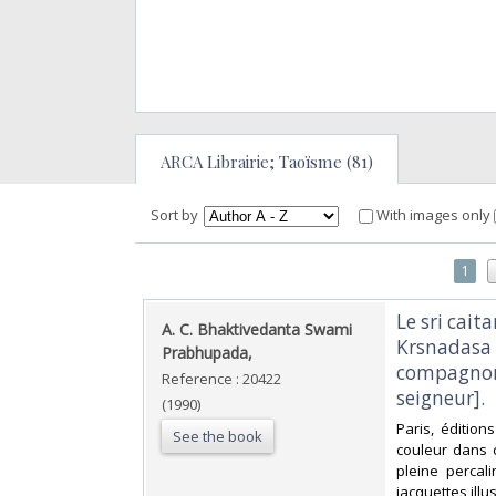
ARCA Librairie; Taoïsme (81)
Sort by
With images only
1
‎Le sri cait
‎A. C. Bhaktivedanta Swami
Krsnadasa K
Prabhupada,‎
compagnons
Reference : 20422
seigneur].‎
(1990)
‎Paris, édition
See the book
couleur dans c
pleine percali
jacquettes illu