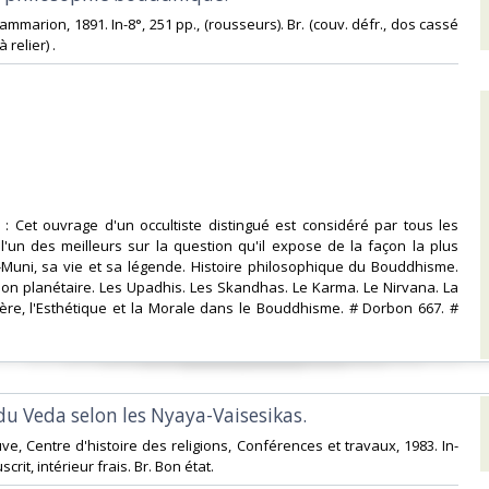
Flammarion, 1891. In-8°, 251 pp., (rousseurs). Br. (couv. défr., dos cassé
relier) .‎
46 : Cet ouvrage d'un occultiste distingué est considéré par tous les
l'un des meilleurs sur la question qu'il expose de la façon la plus
-Muni, sa vie et sa légende. Histoire philosophique du Bouddhisme.
ion planétaire. Les Upadhis. Les Skandhas. Le Karma. Le Nirvana. La
ière, l'Esthétique et la Morale dans le Bouddhisme. # Dorbon 667. #
 du Veda selon les Nyaya-Vaisesikas.‎
ve, Centre d'histoire des religions, Conférences et travaux, 1983. In-
scrit, intérieur frais. Br. Bon état.‎