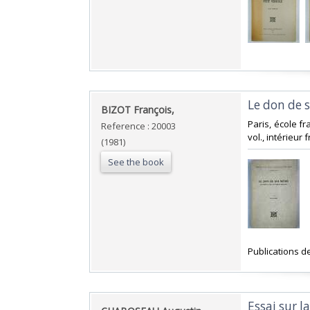
‎Le don de 
‎BIZOT François,‎
‎Paris, école f
Reference : 20003
vol., intérieur 
(1981)
See the book
‎Publications d
‎Essai sur 