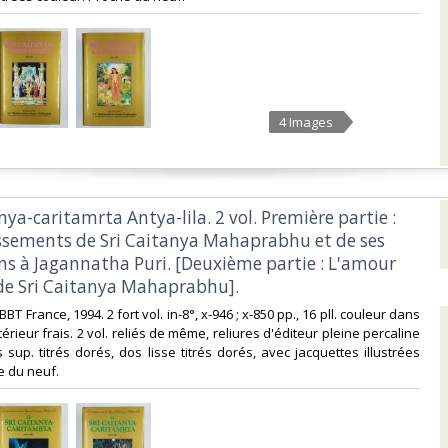
4 Images
tanya-caritamrta Antya-lila. 2 vol. Première partie :
issements de Sri Caitanya Mahaprabhu et de ses
 à Jagannatha Puri. [Deuxième partie : L'amour
de Sri Caitanya Mahaprabhu].‎
 BBT France, 1994. 2 fort vol. in-8°, x-946 ; x-850 pp., 16 pll. couleur dans
térieur frais. 2 vol. reliés de même, reliures d'éditeur pleine percaline
s sup. titrés dorés, dos lisse titrés dorés, avec jacquettes illustrées
 du neuf.‎