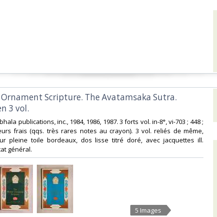
r Ornament Scripture. The Avatamsaka Sutra.
 3 vol.‎
ala publications, inc., 1984, 1986, 1987. 3 forts vol. in-8°, vi-703 ; 448 ;
ieurs frais (qqs. très rares notes au crayon). 3 vol. reliés de même,
eur pleine toile bordeaux, dos lisse titré doré, avec jacquettes ill.
at général.‎
5 Images