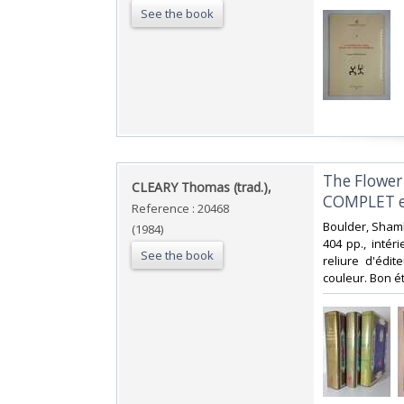
See the book
‎The Flowe
‎CLEARY Thomas (trad.),‎
COMPLET en
Reference : 20468
‎Boulder, Shambh
(1984)
404 pp., intér
See the book
reliure d'édit
couleur. Bon ét