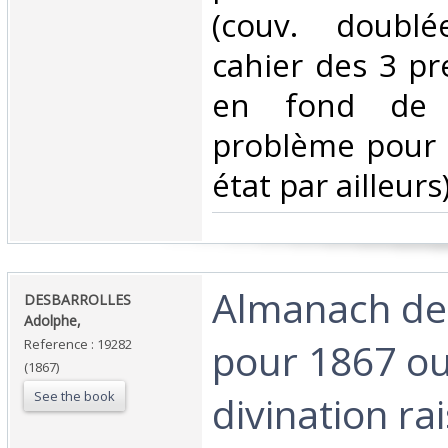
(couv. doubl
cahier des 3 pre
en fond de c
problème pour l
état par ailleurs).
‎Almanach de
‎DESBARROLLES
Adolphe,‎
pour 1867 ou
Reference : 19282
(1867)
See the book
divination ra