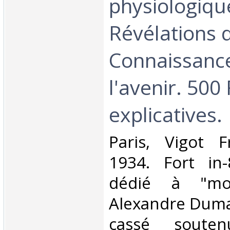
physiologiqu
Révélations 
Connaissanc
l'avenir. 500
explicatives.‎
‎Paris, Vigot F
1934. Fort in-
dédié à "m
Alexandre Dumas 
cassé soute