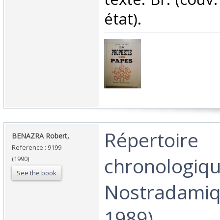
état).‎
‎Répertoire
‎BENAZRA Robert,‎
Reference : 9199
chronologiq
(1990)
See the book
Nostradamiq
1989).‎