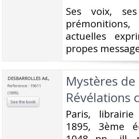
‎Ses voix, ses
prémonition
actuelles exp
propes messages
‎Mystères de 
‎DESBARROLLES Ad.,‎
Reference : 19611
Révélations c
(1895)
See the book
‎Paris, librairi
1895, 3ème éd
1048 pp., ill. 