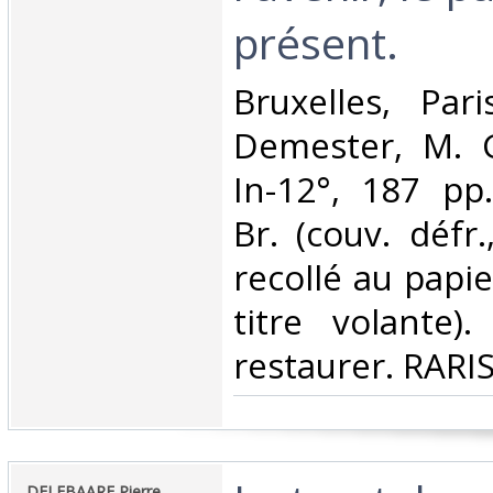
présent.‎
‎Bruxelles, Pari
Demester, M. G
In-12°, 187 pp.
Br. (couv. défr
recollé au papie
titre volante)
restaurer. RARIS
‎DELEBAARE Pierre,‎