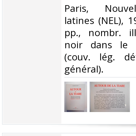
‎Paris, Nouve
latines (NEL), 1
pp., nombr. il
noir dans le 
(couv. lég. dé
général).‎