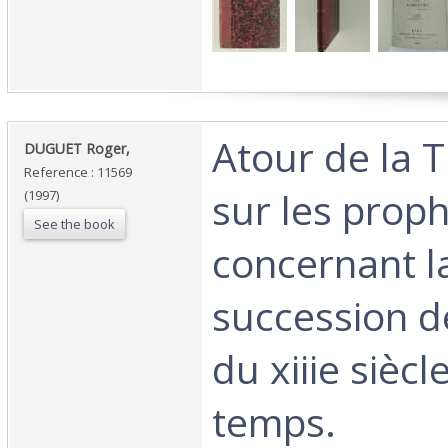
‎Atour de la T
‎DUGUET Roger,‎
Reference : 11569
sur les proph
(1997)
See the book
concernant l
succession 
du xiiie siècl
temps.‎