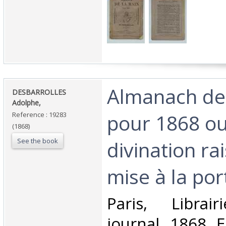
‎Almanach de
‎DESBARROLLES
Adolphe,‎
pour 1868 ou
Reference : 19283
(1868)
See the book
divination ra
mise à la por
‎Paris, Libra
journal, 1868, E