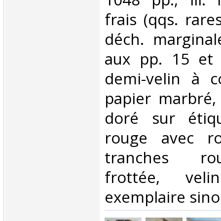
frais (qqs. rare
déch. marginal
aux pp. 15 et 
demi-velin à c
papier marbré, 
doré sur étiq
rouge avec ro
tranches rou
frottée, veli
exemplaire sinon