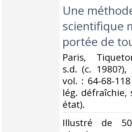
Une méthod
scientifique 
portée de tou
‎Paris, Tiquet
s.d. (c. 1980?)
vol. : 64-68-118
lég. défraîchie,
état).‎
‎Illustré de 5