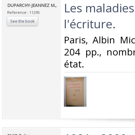
‎Les maladies
‎DUPARCHY-JEANNEZ M.,‎
Reference : 11295
l'écriture.‎
See the book
‎Paris, Albin Mic
204 pp., nombr.
état.‎