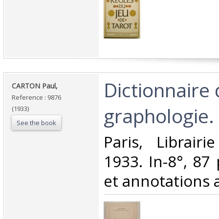
‎Dictionnaire
‎CARTON Paul,‎
Reference : 9876
graphologie.‎
(1933)
See the book
‎Paris, Librair
1933. In-8°, 87 
et annotations au