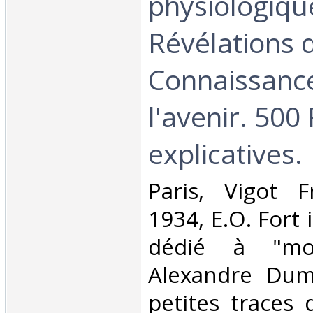
physiologiqu
Révélations 
Connaissanc
l'avenir. 500
explicatives.‎
‎Paris, Vigot F
1934, E.O. Fort 
dédié à "m
Alexandre Duma
petites traces 