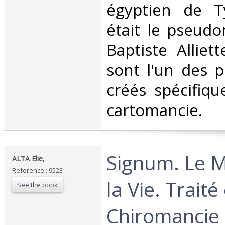
égyptien de Ty
était le pseud
Baptiste Alliet
sont l'un des p
créés spécifiq
cartomancie.‎
‎Signum. Le 
‎ALTA Elie,‎
Reference : 9523
la Vie. Trait
See the book
Chiromancie 