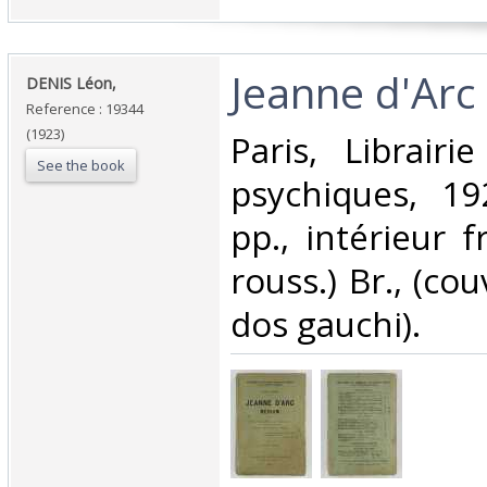
‎Jeanne d'Arc
‎DENIS Léon,‎
Reference : 19344
(1923)
‎Paris, Librair
See the book
psychiques, 19
pp., intérieur f
rouss.) Br., (cou
dos gauchi).‎