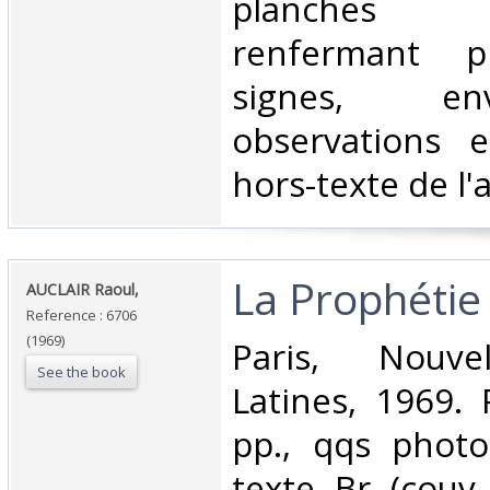
planches ex
renfermant 
signes, e
observations e
hors-texte de l'a
‎La Prophétie
‎AUCLAIR Raoul,‎
Reference : 6706
(1969)
‎Paris, Nouve
See the book
Latines, 1969. 
pp., qqs photo
texte. Br. (couv.