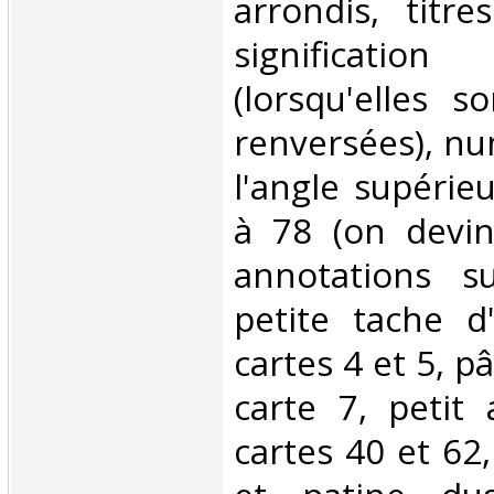
arrondis, titr
significatio
(lorsqu'elles s
renversées), n
l'angle supérie
à 78 (on devin
annotations su
petite tache d
cartes 4 et 5, pâ
carte 7, petit 
cartes 40 et 62