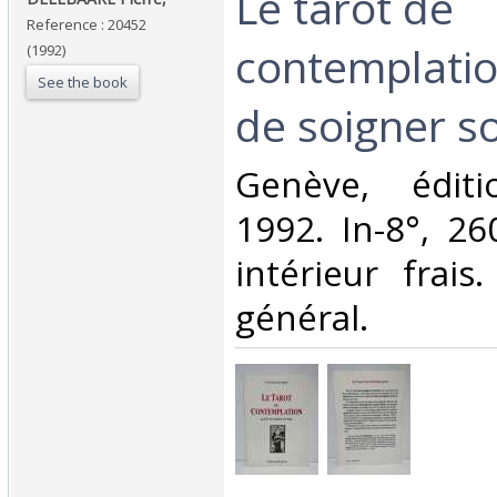
‎Le tarot de
Reference : 20452
contemplation
(1992)
See the book
de soigner s
‎Genève, éditi
1992. In-8°, 260
intérieur frais
général.‎