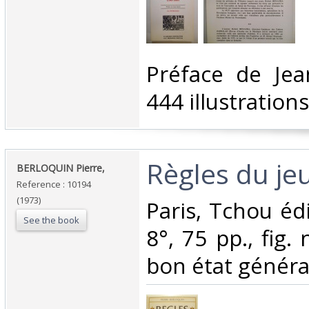
‎Préface de Je
444 illustrations.
‎Règles du jeu
‎BERLOQUIN Pierre,‎
Reference : 10194
(1973)
‎Paris, Tchou éd
See the book
8°, 75 pp., fig. 
bon état général