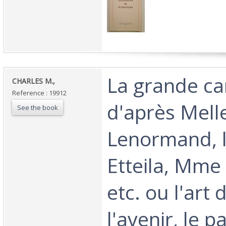
‎La grande c
‎CHARLES M.,‎
Reference : 19912
d'après Mell
See the book
Lenormand, l
Etteila, Mme
etc. ou l'art d
l'avenir, le p