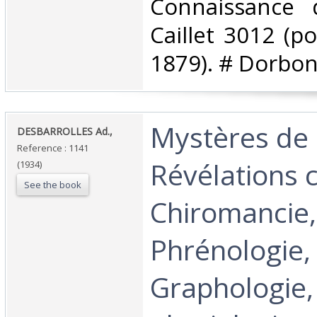
Connaissance d
Caillet 3012 (po
1879). # Dorbon
‎Mystères de 
‎DESBARROLLES Ad.,‎
Reference : 1141
Révélations 
(1934)
See the book
Chiromancie,
Phrénologie,
Graphologie,