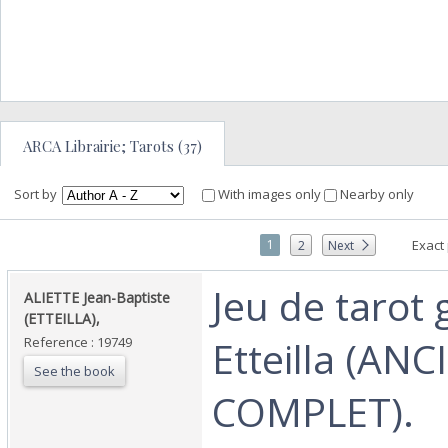
ARCA Librairie; Tarots (37)
Sort by
With images only
Nearby only
1
Exact
2
Next
‎Jeu de tarot
‎ALIETTE Jean-Baptiste
(ETTEILLA),‎
Etteilla (ANC
Reference : 19749
See the book
COMPLET).‎