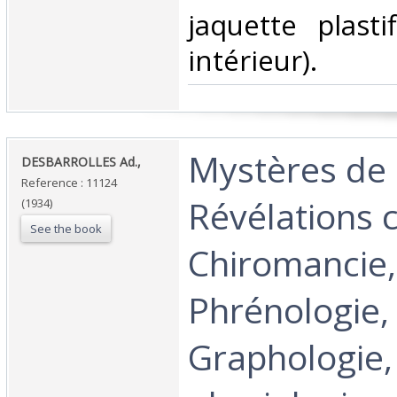
jaquette plasti
intérieur).‎
‎Mystères de 
‎DESBARROLLES Ad.,‎
Reference : 11124
Révélations 
(1934)
See the book
Chiromancie,
Phrénologie,
Graphologie,