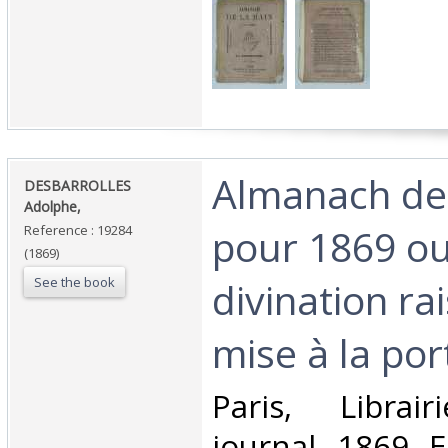
‎Almanach de
‎DESBARROLLES
Adolphe,‎
pour 1869 ou
Reference : 19284
(1869)
See the book
divination ra
mise à la por
‎Paris, Libra
journal, 1869, E