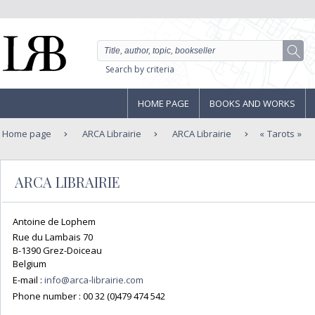
Search by criteria
HOME PAGE
BOOKS AND WORKS
Home page
ARCA Librairie
ARCA Librairie
Tarots
ARCA LIBRAIRIE
Antoine de Lophem
Rue du Lambais 70
B-1390 Grez-Doiceau
Belgium
E-mail :
info@arca-librairie.com
Phone number :
00 32 (0)479 474 542