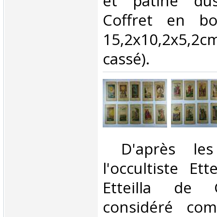
et patine du
Coffret en bo
15,2x10,2x5,
cassé).‎
‎ D'après le
l'occultiste Ett
Etteilla de 
considéré co