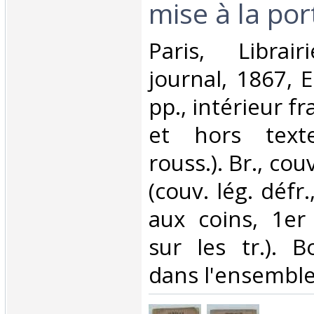
mise à la por
‎Paris, Libra
journal, 1867, E
pp., intérieur frai
et hors text
rouss.). Br., co
(couv. lég. défr
aux coins, 1er 
sur les tr.). 
dans l'ensemble.