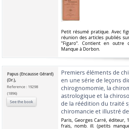
‎Petit résumé pratique. Avec figu
réunion des articles publiés sur
"Figaro". Contient en outre 
Manque à Dorbon.‎
‎Premiers éléments de c
‎Papus (Encausse Gérard)
en une série de leçons di
(Dr.),‎
Reference : 19298
chirognomomie, la chiro
(1896)
astrologique et la chiro
See the book
de la réédition du traité
chiromancie et illustré de 
‎Paris, Georges Carré, éditeur, 1
frais, nomb. ill. (petits man