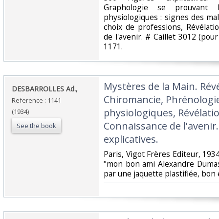
Graphologie se prouvant l
physiologiques : signes des mal
choix de professions, Révélat
de l'avenir. # Caillet 3012 (pou
1171.‎
‎Mystères de la Main. Rév
‎DESBARROLLES Ad.,‎
Chiromancie, Phrénologie
Reference : 1141
physiologiques, Révélati
(1934)
Connaissance de l'avenir.
See the book
explicatives.‎
‎Paris, Vigot Frères Editeur, 1934
"mon bon ami Alexandre Dumas f
par une jaquette plastifiée, bon é