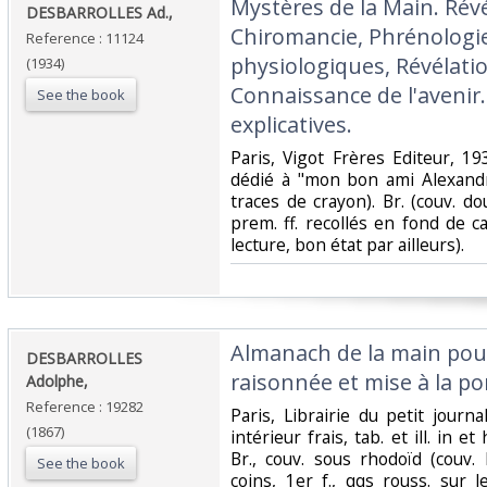
‎Mystères de la Main. Rév
‎DESBARROLLES Ad.,‎
Chiromancie, Phrénologie
Reference : 11124
physiologiques, Révélati
(1934)
Connaissance de l'avenir.
See the book
explicatives.‎
‎Paris, Vigot Frères Editeur, 19
dédié à "mon bon ami Alexandr
traces de crayon). Br. (couv. d
prem. ff. recollés en fond de 
lecture, bon état par ailleurs).‎
‎Almanach de la main pour
‎DESBARROLLES
raisonnée et mise à la por
Adolphe,‎
Reference : 19282
‎Paris, Librairie du petit journa
(1867)
intérieur frais, tab. et ill. in e
Br., couv. sous rhodoïd (couv.
See the book
coins, 1er f., qqs rouss. sur 