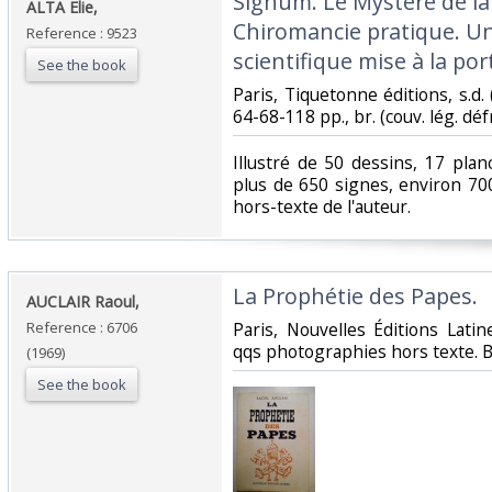
‎Signum. Le Mystère de la
‎ALTA Elie,‎
Chiromancie pratique. 
Reference : 9523
scientifique mise à la por
See the book
‎Paris, Tiquetonne éditions, s.d. 
64-68-118 pp., br. (couv. lég. déf
‎Illustré de 50 dessins, 17 pla
plus de 650 signes, environ 70
hors-texte de l'auteur. ‎
‎La Prophétie des Papes.‎
‎AUCLAIR Raoul,‎
Reference : 6706
‎Paris, Nouvelles Éditions Latin
qqs photographies hors texte. Br. 
(1969)
See the book