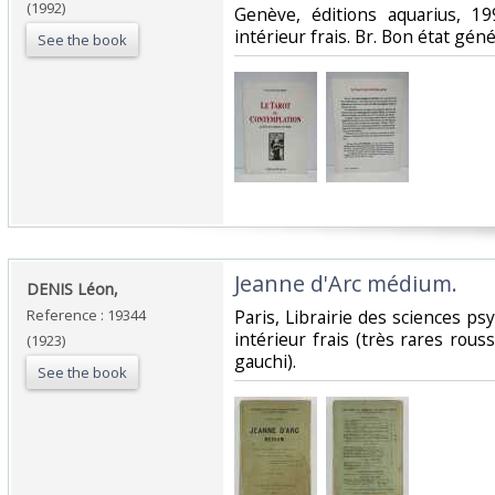
(1992)
‎Genève, éditions aquarius, 19
intérieur frais. Br. Bon état génér
See the book
‎Jeanne d'Arc médium.‎
‎DENIS Léon,‎
Reference : 19344
‎Paris, Librairie des sciences ps
intérieur frais (très rares rouss.
(1923)
gauchi).‎
See the book