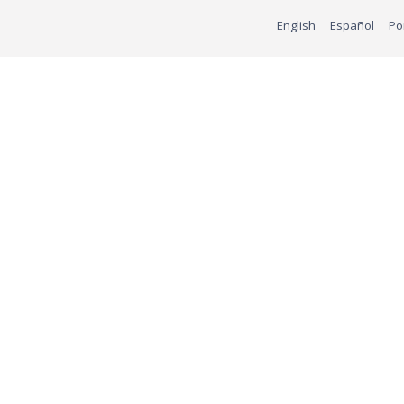
English
Español
Po