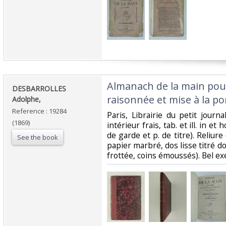
‎Almanach de la main pour
‎DESBARROLLES
raisonnée et mise à la por
Adolphe,‎
Reference : 19284
‎Paris, Librairie du petit journa
(1869)
intérieur frais, tab. et ill. in et
de garde et p. de titre). Reliur
See the book
papier marbré, dos lisse titré dor
frottée, coins émoussés). Bel ex