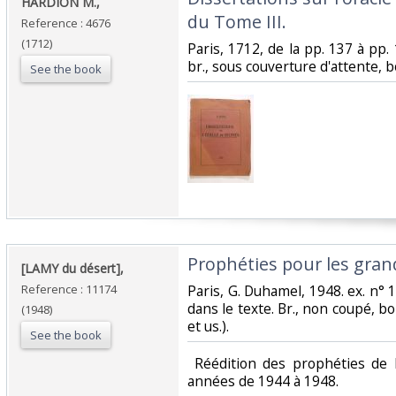
‎HARDION M.,‎
du Tome III.‎
Reference : 4676
(1712)
‎Paris, 1712, de la pp. 137 à pp. 
br., sous couverture d'attente, bo
See the book
‎Prophéties pour les gran
‎[LAMY du désert],‎
Reference : 11174
‎Paris, G. Duhamel, 1948. ex. n° 
dans le texte. Br., non coupé, bo
(1948)
et us.).‎
See the book
‎ Réédition des prophéties de
années de 1944 à 1948.‎