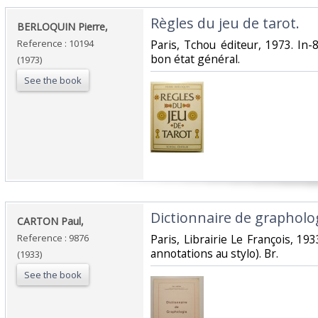
‎Règles du jeu de tarot.‎
‎BERLOQUIN Pierre,‎
Reference : 10194
‎Paris, Tchou éditeur, 1973. In-8°
bon état général.‎
(1973)
See the book
‎Dictionnaire de grapholog
‎CARTON Paul,‎
Reference : 9876
‎Paris, Librairie Le François, 193
annotations au stylo). Br.‎
(1933)
See the book