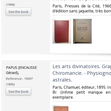
(1966)
‎Paris, Presses de la Cité, 19
d'édition sans jaquette, très bon 
See the book
‎Les arts divinatoires. Gra
‎PAPUS (ENCAUSSE
Chiromancie. - Physiogno
Gérard),‎
Reference : 19097
astrales.‎
(1895)
‎Paris, Chamuel, éditeur, 1895. In 1
See the book
Br. (infime petit manque e
exemplaire.‎