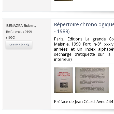
‎Répertoire chronologiq
‎BENAZRA Robert,‎
- 1989).‎
Reference : 9199
(1990)
‎Paris, Editions La grande C
Maisnie, 1990. Fort in-8°, xxxi
See the book
années et un index alphabéti
décharge d'étiquette sur la
intérieur).‎
‎Préface de Jean Céard. Avec 444 il