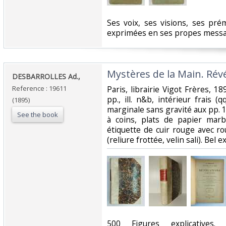
‎Ses voix, ses visions, ses pré
exprimées en ses propes messag
‎Mystères de la Main. Rév
‎DESBARROLLES Ad.,‎
Reference : 19611
‎Paris, librairie Vigot Frères, 1
pp., ill. n&b, intérieur frais (q
(1895)
marginale sans gravité aux pp. 1
See the book
à coins, plats de papier marb
étiquette de cuir rouge avec r
(reliure frottée, velin sali). Bel 
‎500 Figures explicatives. 