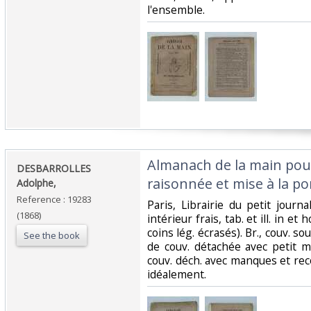
l'ensemble.‎
‎Almanach de la main pour
‎DESBARROLLES
raisonnée et mise à la por
Adolphe,‎
Reference : 19283
‎Paris, Librairie du petit journa
(1868)
intérieur frais, tab. et ill. in e
coins lég. écrasés). Br., couv. s
See the book
de couv. détachée avec petit 
couv. déch. avec manques et recol
idéalement.‎