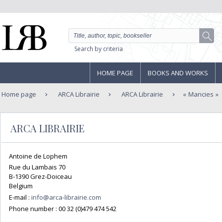
Search by criteria
HOME PAGE
BOOKS AND WORKS
Home page
ARCA Librairie
ARCA Librairie
Mancies
ARCA LIBRAIRIE
Antoine de Lophem
Rue du Lambais 70
B-1390 Grez-Doiceau
Belgium
E-mail :
info@arca-librairie.com
Phone number :
00 32 (0)479 474 542