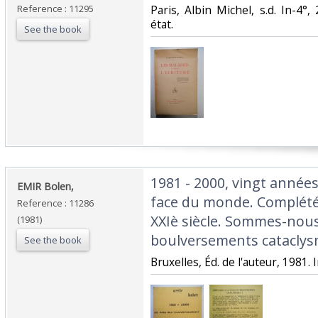
Reference : 11295
‎Paris, Albin Michel, s.d. In-4°,
état.‎
See the book
‎1981 - 2000, vingt année
‎EMIR Bolen,‎
face du monde. Complété 
Reference : 11286
XXIè siècle. Sommes-nous 
(1981)
boulversements cataclys
See the book
‎Bruxelles, Éd. de l'auteur, 1981. 