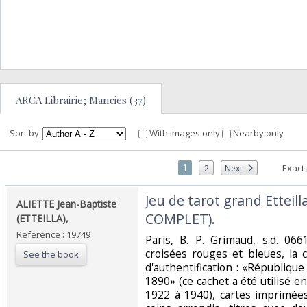
ARCA Librairie; Mancies (37)
Sort by
With images only
Nearby only
1
Exact
2
Next
‎Jeu de tarot grand Etteil
‎ALIETTE Jean-Baptiste
COMPLET).‎
(ETTEILLA),‎
Reference : 19749
‎Paris, B. P. Grimaud, s.d. 06
croisées rouges et bleues, la
See the book
d'authentification : «République
1890» (ce cachet a été utilisé 
1922 à 1940), cartes imprimées