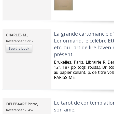
‎La grande cartomancie d
‎CHARLES M.,‎
Lenormand, le célèbre Et
Reference : 19912
etc. ou l'art de lire l'aveni
See the book
présent.‎
‎Bruxelles, Paris, Librairie R. D
12°, 187 pp. (qqs. rouss.). Br. (c
au papier collant, p. de titre vo
RARISSIME.‎
‎Le tarot de contemplatio
‎DELEBAARE Pierre,‎
son âme.‎
Reference : 20452