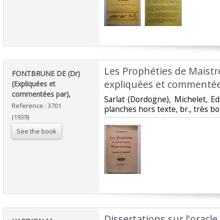
‎Les Prophéties de Maist
‎FONTBRUNE DE (Dr)
expliquées et commentées 
(Expliquées et
commentées par),‎
‎Sarlat (Dordogne), Michelet, Ed
Reference : 3701
planches hors texte, br., très bon
(1939)
See the book
‎Dissertations sur l'oracl