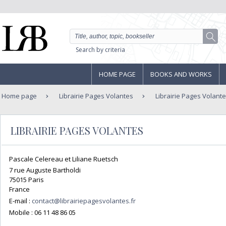
Search by criteria
HOME PAGE
BOOKS AND WORKS
Home page
Librairie Pages Volantes
Librairie Pages Volant
LIBRAIRIE PAGES VOLANTES
Pascale Celereau et Liliane Ruetsch
7 rue Auguste Bartholdi
75015 Paris
France
E-mail :
contact@librairiepagesvolantes.fr
Mobile :
06 11 48 86 05