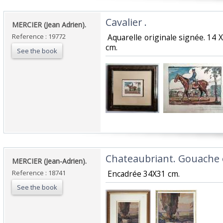
‎Cavalier .‎
‎MERCIER (Jean Adrien). ‎
Reference : 19772
‎ Aquarelle originale signée. 14
cm. ‎
See the book
‎Chateaubriant. Gouache o
‎MERCIER (Jean-Adrien). ‎
Reference : 18741
‎ Encadrée 34X31 cm. ‎
See the book