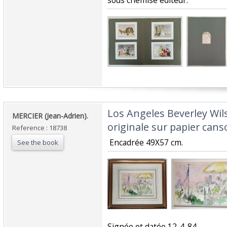
sous chemise éditeur. ‎
‎Los Angeles Beverley Wil
‎MERCIER (Jean-Adrien). ‎
originale sur papier canso
Reference : 18738
‎ Encadrée 49X57 cm. ‎
See the book
‎Signée et datée 12-4-84. ‎