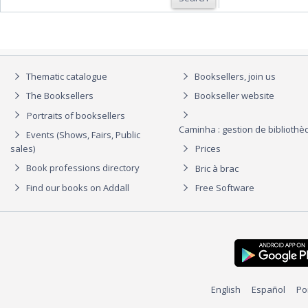
Thematic catalogue
Booksellers, join us
The Booksellers
Bookseller website
Portraits of booksellers
Caminha : gestion de biblioth
Events (Shows, Fairs, Public
sales)
Prices
Book professions directory
Bric à brac
Find our books on Addall
Free Software
English
Español
Po