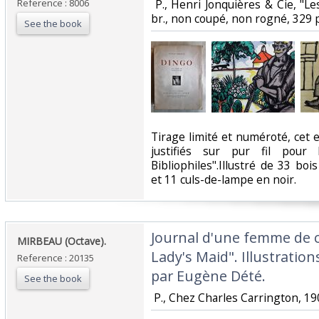
Reference : 8006
‎ P., Henri Jonquières & Cie, "
br., non coupé, non rogné, 329 pp
See the book
‎Tirage limité et numéroté, cet
justifiés sur pur fil pour
Bibliophiles".Illustré de 33 boi
et 11 culs-de-lampe en noir. ‎
‎Journal d'une femme de 
‎MIRBEAU (Octave). ‎
Lady's Maid". Illustratio
Reference : 20135
par Eugène Dété.‎
See the book
‎ P., Chez Charles Carrington, 190