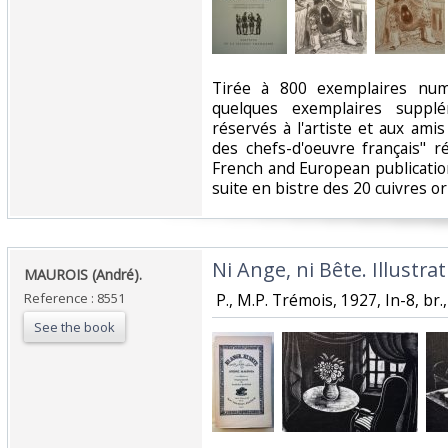
‎Tirée à 800 exemplaires num
quelques exemplaires supplé
réservés à l'artiste et aux amis 
des chefs-d'oeuvre français" r
French and European publicatio
suite en bistre des 20 cuivres ori
‎Ni Ange, ni Bête. Illustr
‎MAUROIS (André).‎
Reference : 8551
‎ P., M.P. Trémois, 1927, In-8, br.,
See the book