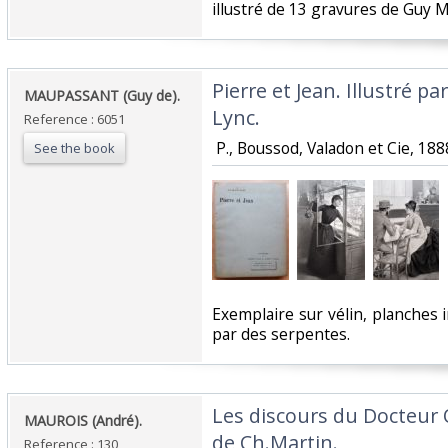
illustré de 13 gravures de Guy M
‎Pierre et Jean. Illustré p
‎MAUPASSANT (Guy de).‎
Lync.‎
Reference : 6051
‎ P., Boussod, Valadon et Cie, 1888
See the book
‎Exemplaire sur vélin, planche
par des serpentes. ‎
‎Les discours du Docteur 
‎MAUROIS (André).‎
de Ch.Martin.‎
Reference : 130