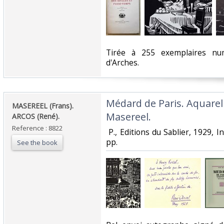
‎Tirée à 255 exemplaires num
d'Arches. ‎
‎Médard de Paris. Aquarel
‎MASEREEL (Frans).
Masereel.‎
ARCOS (René).‎
Reference : 8822
‎ P., Editions du Sablier, 1929, I
pp. ‎
See the book