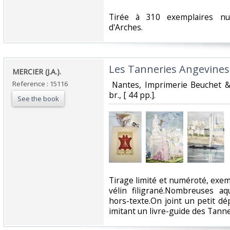
‎Tirée à 310 exemplaires num
d'Arches. ‎
‎Les Tanneries Angevines.
‎MERCIER (J.A.). ‎
Reference : 15116
‎ Nantes, Imprimerie Beuchet 
br., [ 44 pp.]. ‎
See the book
‎Tirage limité et numéroté, exe
vélin filigrané.Nombreuses a
hors-texte.On joint un petit dép
imitant un livre-guide des Tanner