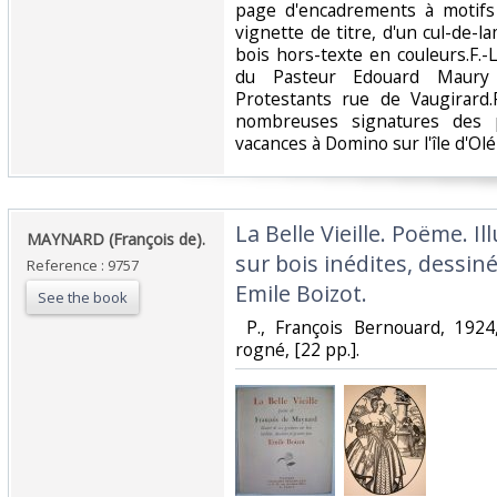
page d'encadrements à motifs 
vignette de titre, d'un cul-de-
bois hors-texte en couleurs.F.-
du Pasteur Edouard Maury 
Protestants rue de Vaugirard
nombreuses signatures des 
vacances à Domino sur l'île d'Olér
‎La Belle Vieille. Poëme. I
‎MAYNARD (François de).‎
sur bois inédites, dessin
Reference : 9757
Emile Boizot.‎
See the book
‎ P., François Bernouard, 192
rogné, [22 pp.]. ‎