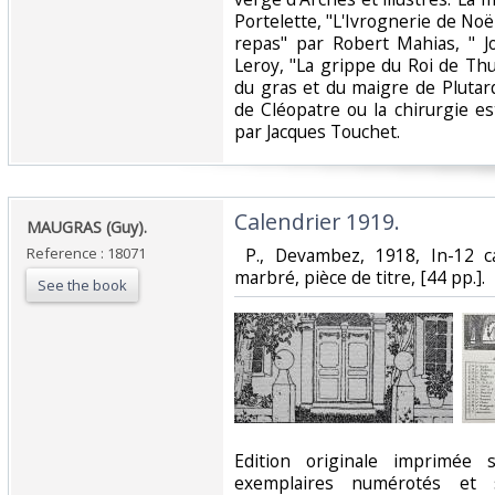
Portelette, "L'Ivrognerie de No
repas" par Robert Mahias, " J
Leroy, "La grippe du Roi de Thul
du gras et du maigre de Plutarq
de Cléopatre ou la chirurgie e
par Jacques Touchet. ‎
‎Calendrier 1919.‎
‎MAUGRAS (Guy).‎
Reference : 18071
‎ P., Devambez, 1918, In-12 c
marbré, pièce de titre, [44 pp.]. ‎
See the book
‎Edition originale imprimée
exemplaires numérotés et s