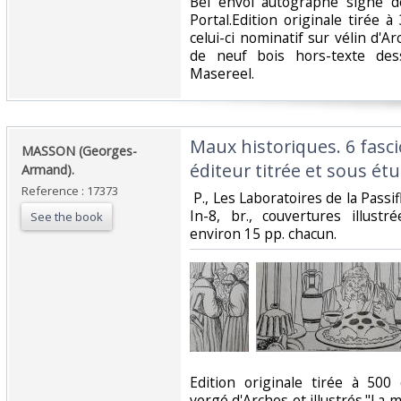
‎Bel envoi autographe signé d
Portal.Edition originale tirée
celui-ci nominatif sur vélin d'A
de neuf bois hors-texte des
Masereel. ‎
‎Maux historiques. 6 fasc
‎MASSON (Georges-
éditeur titrée et sous étui
Armand). ‎
Reference : 17373
‎ P., Les Laboratoires de la Pass
In-8, br., couvertures illust
See the book
environ 15 pp. chacun. ‎
‎Edition originale tirée à 50
vergé d'Arches et illustrés."La m