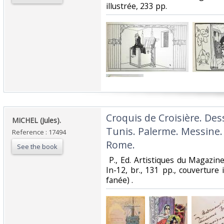
illustrée, 233 pp. ‎
‎Croquis de Croisière. De
‎MICHEL (Jules). ‎
Tunis. Palerme. Messine.
Reference : 17494
Rome.‎
See the book
‎ P., Ed. Artistiques du Magaz
In-12, br., 131 pp., couverture
fanée) . ‎