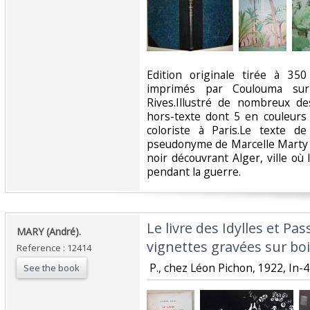
‎Edition originale tirée à 3
imprimés par Coulouma sur 
Rives.Illustré de nombreux de
hors-texte dont 5 en couleurs
coloriste à Paris.Le texte d
pseudonyme de Marcelle Marty r
noir découvrant Alger, ville où
pendant la guerre. ‎
‎Le livre des Idylles et P
‎MARY (André).‎
vignettes gravées sur boi
Reference : 12414
‎ P., chez Léon Pichon, 1922, In-4 é
See the book