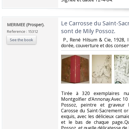
‎Le Carrosse du Saint-Sa
‎MERIMEE (Prosper). ‎
sont de Mily Possoz. ‎
Reference : 15312
‎ P., René Hilsum & Cie, 1928, 
See the book
dorée, couverture et dos conserv
‎Tirée à 320 exemplaires num
Montgolfier d'Annonay.Avec 10
Possoz, peintre et graveur 
Carosse du Saint-Sacrement orn
exquis, avec les délicieux cama
et le bas de chaque page..Qu
Possoz, et quelle délicatesse de 