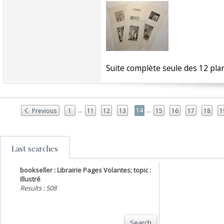
‎Suite complète seule des 12 plan
...
...
14
Previous
1
11
12
13
15
16
17
18
1
Last searches
bookseller : Librairie Pages Volantes; topic :
Illustré
Results : 508
Search