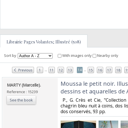
Librairie Pages Volantes; Illustré (508)
Sort by
With images only
Nearby only
...
...
14
Previous
1
11
12
13
15
16
17
18
1
‎Moussa le petit noir. Illu
‎MARTY (Marcelle).‎
dessins et aquarelles de 
Reference : 15239
‎ P., G. Crès et Cie, "Collectio
See the book
chagrin bleu nuit à coins, dos li
dos conservés, 93 pp. ‎