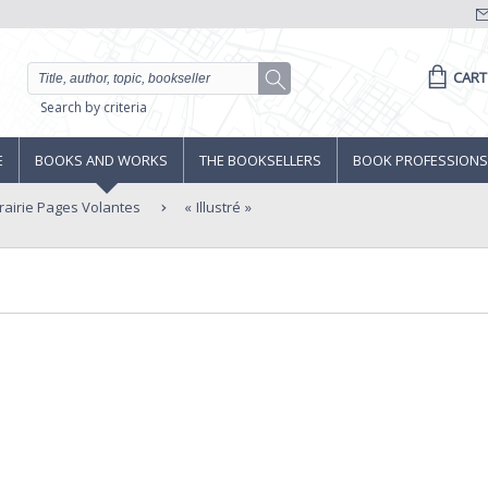
CART
Search by criteria
E
BOOKS AND WORKS
THE BOOKSELLERS
BOOK PROFESSIONS
rairie Pages Volantes
Illustré