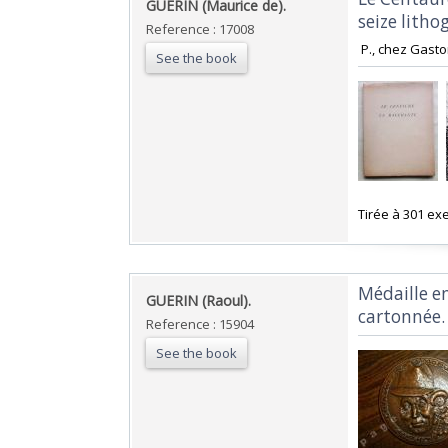
‎GUERIN (Maurice de). ‎
seize litho
Reference : 17008
‎ P., chez Gasto
See the book
‎Tirée à 301 ex
‎Médaille e
‎GUERIN (Raoul). ‎
cartonnée.‎
Reference : 15904
See the book