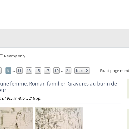
Nearby only
...
...
9
Exact page numb
11
13
15
17
19
21
Next
d'une femme. Roman familier. Gravures au burin de
ur.‎
ch, 1925, In-8, br., 216 pp. ‎