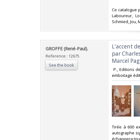
‎Ce catalogue p
Laboureur, Lo
Schmied, Jou, Ma
‎L'accent d
‎GROFFE (René-Paul).‎
par Charle
Reference : 12675
Marcel Pagn
See the book
‎ P., Editions 
emboitage édite
‎Tirée à 600 e
autographe sig
échappera touj