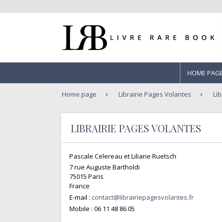
HOME PAG
Home page
Librairie Pages Volantes
Lib
LIBRAIRIE PAGES VOLANTES
Pascale Celereau et Liliane Ruetsch
7 rue Auguste Bartholdi
75015 Paris
France
E-mail :
contact@librairiepagesvolantes.fr
Mobile :
06 11 48 86 05