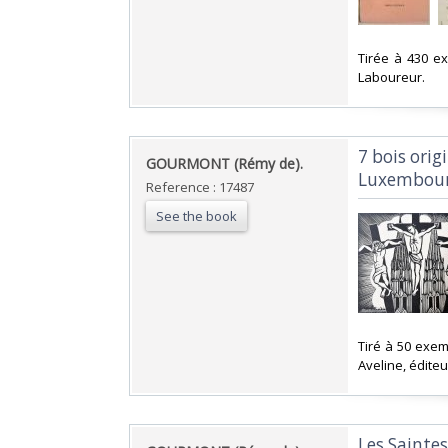
‎Tirée à 430 e
Laboureur. ‎
‎7 bois or
‎GOURMONT (Rémy de).‎
Luxembour
Reference : 17487
See the book
‎Tiré à 50 ex
Aveline, éditeu
‎Les Sainte