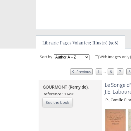
Librairie Pages Volantes; Illustré (508)
Sort by
With images only
...
Previous
1
6
7
8
‎Le Songe 
‎GOURMONT (Remy de).‎
J.E. Laboure
Reference : 13458
‎ P., Camille Blo
See the book