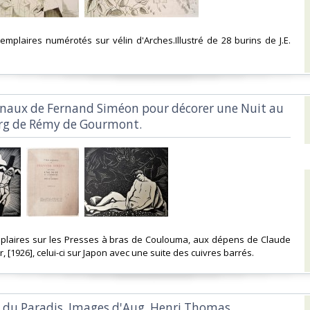
xemplaires numérotés sur vélin d'Arches.Illustré de 28 burins de J.E.
iginaux de Fernand Siméon pour décorer une Nuit au
g de Rémy de Gourmont.‎
emplaires sur les Presses à bras de Coulouma, aux dépens de Claude
r, [1926], celui-ci sur Japon avec une suite des cuivres barrés. ‎
s du Paradis. Images d'Aug. Henri Thomas.‎