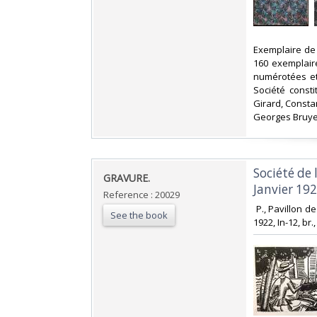
‎Exemplaire de 
160 exemplaire
numérotées et 
Société consti
Girard, Consta
Georges Bruyer,
‎Société de
‎GRAVURE. ‎
Janvier 1922
Reference : 20029
‎ P., Pavillon 
See the book
1922, In-12, br.