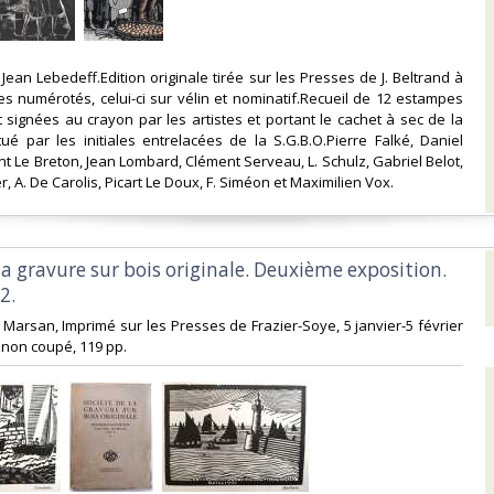
Jean Lebedeff.Edition originale tirée sur les Presses de J. Beltrand à
s numérotés, celui-ci sur vélin et nominatif.Recueil de 12 estampes
signées au crayon par les artistes et portant le cachet à sec de la
tué par les initiales entrelacées de la S.G.B.O.Pierre Falké, Daniel
nt Le Breton, Jean Lombard, Clément Serveau, L. Schulz, Gabriel Belot,
 A. De Carolis, Picart Le Doux, F. Siméon et Maximilien Vox. ‎
 la gravure sur bois originale. Deuxième exposition.
.‎
de Marsan, Imprimé sur les Presses de Frazier-Soye, 5 janvier-5 février
, non coupé, 119 pp. ‎