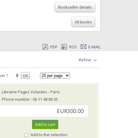
Bookseller details
All books
PDF
RSS
E-MAIL
Refine
er ?
OK
Librairie Pages Volantes
- Paris
Phone number : 06 11 48 86 05
EUR300.00
Add to cart
Add to the selection