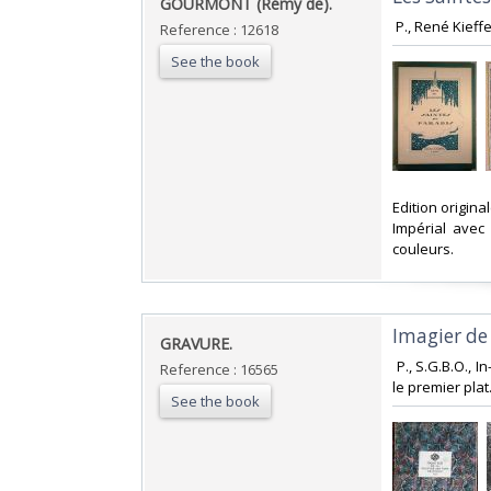
‎GOURMONT (Rémy de).‎
‎ P., René Kieff
Reference : 12618
See the book
‎Edition origin
Impérial avec
couleurs. ‎
‎Imagier de
‎GRAVURE.‎
‎ P., S.G.B.O.,
Reference : 16565
le premier plat. 
See the book