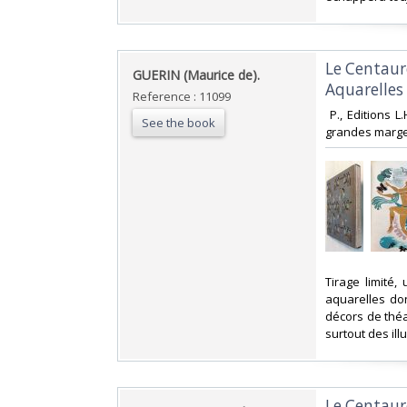
‎Le Centaur
‎GUERIN (Maurice de).‎
Aquarelles
Reference : 11099
‎ P., Editions 
See the book
grandes marges
‎Tirage limité
aquarelles don
décors de théa
surtout des illu
‎Le Centaur