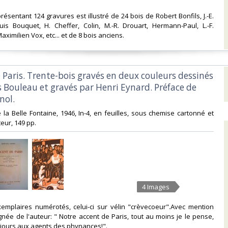
résentant 124 gravures est illustré de 24 bois de Robert Bonfils, J.-E.
uis Bouquet, H. Cheffer, Colin, M.-R. Drouart, Hermann-Paul, L.-F.
ximilien Vox, etc... et de 8 bois anciens. ‎
e Paris. Trente-bois gravés en deux couleurs dessinés
s Bouleau et gravés par Henri Eynard. Préface de
ol.‎
de la Belle Fontaine, 1946, In-4, en feuilles, sous chemise cartonné et
ur, 149 pp. ‎
4 Images
xemplaires numérotés, celui-ci sur vélin "crèvecoeur".Avec mention
née de l'auteur: " Notre accent de Paris, tout au moins je le pense,
ours aux agents des phynances!". ‎