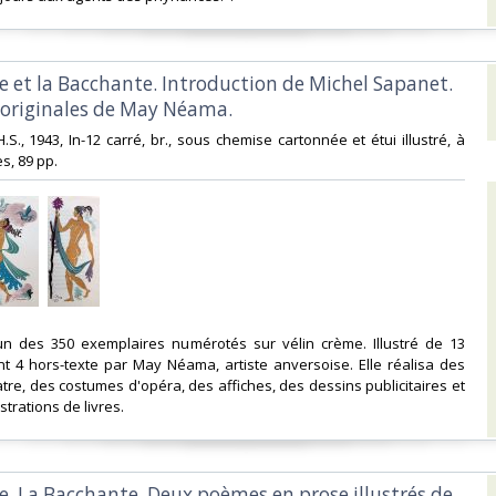
e et la Bacchante. Introduction de Michel Sapanet.
 originales de May Néama.‎
L.H.S., 1943, In-12 carré, br., sous chemise cartonnée et étui illustré, à
, 89 pp. ‎
, un des 350 exemplaires numérotés sur vélin crème. Illustré de 13
t 4 hors-texte par May Néama, artiste anversoise. Elle réalisa des
tre, des costumes d'opéra, des affiches, des dessins publicitaires et
strations de livres. ‎
e. La Bacchante. Deux poèmes en prose illustrés de