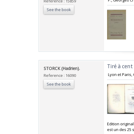
‎ P., Georges Cr
Reference : 15859
See the book
‎Tiré à cen
‎STORCK (Hadrien).‎
‎ Lyon et Paris, 
Reference : 16090
See the book
‎Edition origi
est un des 25 s