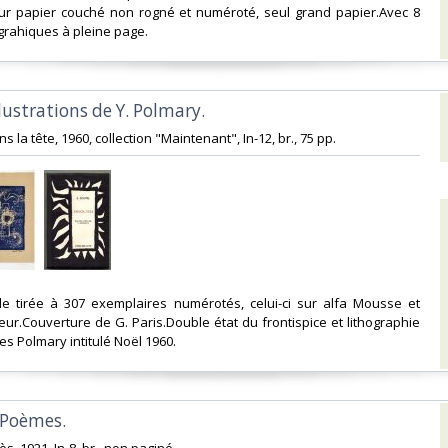
ur papier couché non rogné et numéroté, seul grand papier.Avec 8
grahiques à pleine page. ‎
Illustrations de Y. Polmary.‎
dans la tête, 1960, collection "Maintenant", In-12, br., 75 pp. ‎
nale tirée à 307 exemplaires numérotés, celui-ci sur alfa Mousse et
teur.Couverture de G. Paris.Double état du frontispice et lithographie
es Polmary intitulé Noël 1960. ‎
 Poèmes.‎