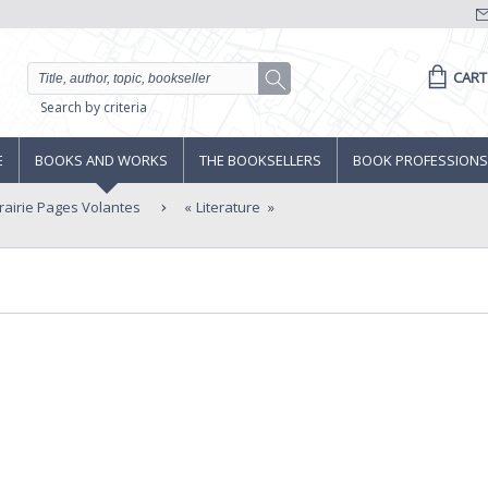
CART
Search by criteria
E
BOOKS AND WORKS
THE BOOKSELLERS
BOOK PROFESSIONS
rairie Pages Volantes
Literature