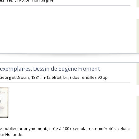
ès, 1921, In-8, br., non paginé. ‎
t exemplaires. Dessin de Eugène Froment.‎
Georg et Drouin, 1881, In-12 étroit, br., ( dos fendillé), 90 pp. ‎
nale publiée anonymement., tirée à 100 exemplaires numérotés, celui-ci
ur Hollande. ‎