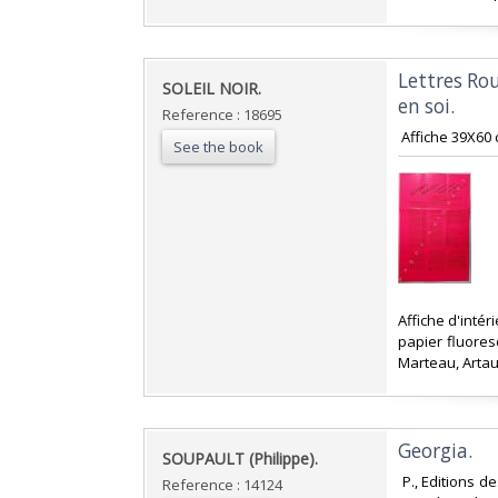
‎Lettres R
‎SOLEIL NOIR.‎
en soi. ‎
Reference : 18695
‎ Affiche 39X60 
See the book
‎Affiche d'inté
papier fluores
Marteau, Artaud
‎Georgia.‎
‎SOUPAULT (Philippe).‎
‎ P., Editions 
Reference : 14124