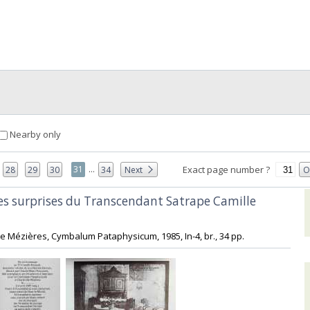
Nearby only
...
31
Exact page number ?
28
29
30
34
Next
O
 des surprises du Transcendant Satrape Camille
lle Mézières, Cymbalum Pataphysicum, 1985, In-4, br., 34 pp. ‎