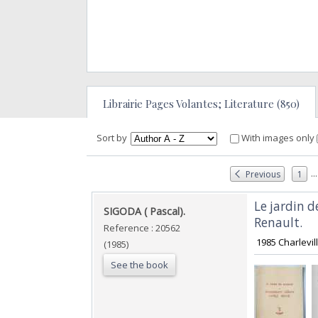
Librairie Pages Volantes; Literature (850)
Sort by
With images only
...
Previous
1
‎Le jardin
‎SIGODA ( Pascal). ‎
Renault. ‎
Reference : 20562
‎ 1985 Charlevi
(1985)
See the book