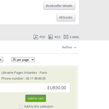
Bookseller details
All books
PDF
RSS
E-MAIL
Refine
K
Librairie Pages Volantes
- Paris
Phone number : 06 11 48 86 05
EUR30.00
Add to cart
Add to the selection