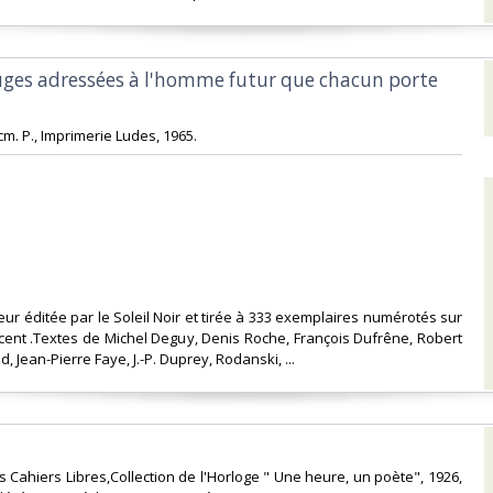
ouges adressées à l'homme futur que chacun porte
cm. P., Imprimerie Ludes, 1965. ‎
rieur éditée par le Soleil Noir et tirée à 333 exemplaires numérotés sur
cent .Textes de Michel Deguy, Denis Roche, François Dufrêne, Robert
, Jean-Pierre Faye, J.-P. Duprey, Rodanski, ... ‎
des Cahiers Libres,Collection de l'Horloge " Une heure, un poète", 1926,