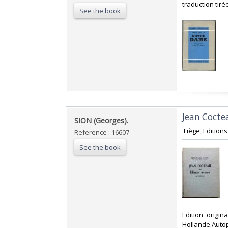
traduction tiré
See the book
‎Jean Cocte
‎SION (Georges).‎
‎ Liège, Edition
Reference : 16607
See the book
‎Edition orig
Hollande.Autopo