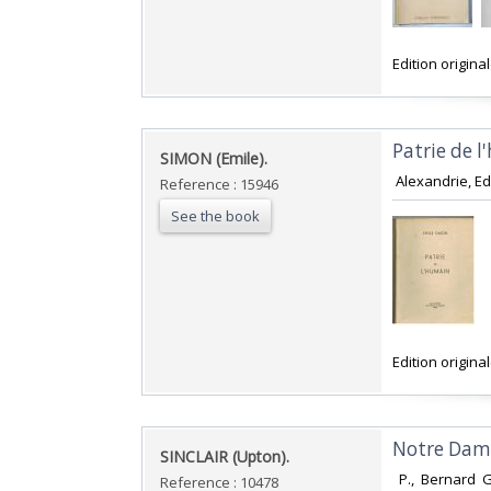
‎Edition origina
‎Patrie de l
‎SIMON (Emile). ‎
‎ Alexandrie, Ed
Reference : 15946
See the book
‎Edition origin
‎Notre Dam
‎SINCLAIR (Upton).‎
‎ P., Bernard 
Reference : 10478