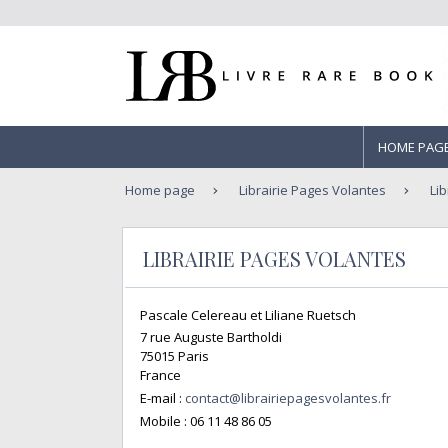
HOME PAG
Home page
Librairie Pages Volantes
Lib
LIBRAIRIE PAGES VOLANTES
Pascale Celereau et Liliane Ruetsch
7 rue Auguste Bartholdi
75015 Paris
France
E-mail :
contact@librairiepagesvolantes.fr
Mobile :
06 11 48 86 05