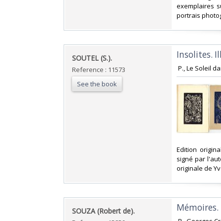
exemplaires s
portrais photo
‎Insolites. 
‎SOUTEL (S.).‎
‎ P., Le Soleil 
Reference : 11573
See the book
‎Edition origi
signé par l'au
originale de Yv
‎Mémoires.
‎SOUZA (Robert de). ‎