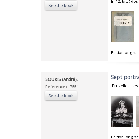
In-12, br., ( do
See the book
‎Edition origin
‎Sept portr
‎SOURIS (André). ‎
‎ Bruxelles, Les
Reference : 17551
See the book
‎Edition origi