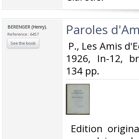
‎Paroles d'Am
‎BERENGER (Henry).‎
Reference : 6457
‎ P., Les Amis d
See the book
1926, In-12, b
134 pp. ‎
‎ Edition origin