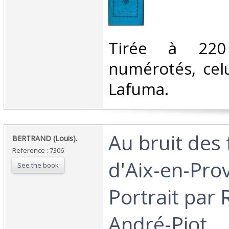
‎Tirée à 220
numérotés, celui
Lafuma. ‎
‎Au bruit des
‎BERTRAND (Louis).‎
Reference : 7306
d'Aix-en-Pro
See the book
Portrait par
André-Piot.‎