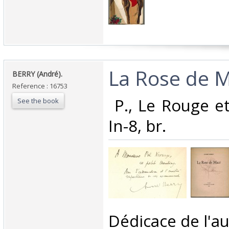
‎La Rose de M
‎BERRY (André).‎
Reference : 16753
‎ P., Le Rouge e
See the book
In-8, br. ‎
‎Dédicace de l'au