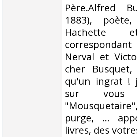
Père.Alfred B
1883), poète,
Hachette e
corresponda
Nerval et Vict
cher Busquet, 
qu'un ingrat ! j
sur vous
"Mousquetaire
purge, ... app
livres, des votres