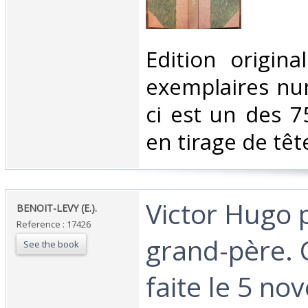
‎Edition origin
exemplaires num
ci est un des 7
en tirage de tête.
‎Victor Hugo 
‎BENOIT-LEVY (E.). ‎
Reference : 17426
grand-père. 
See the book
faite le 5 n