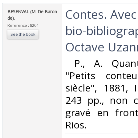
‎Contes. Avec
‎BESENVAL (M. De Baron
de).‎
bio-bibliogr
Reference : 8204
See the book
Octave Uzann
‎ P., A. Quant
"Petits conte
siècle", 1881, I
243 pp., non c
gravé en front
Rios. ‎