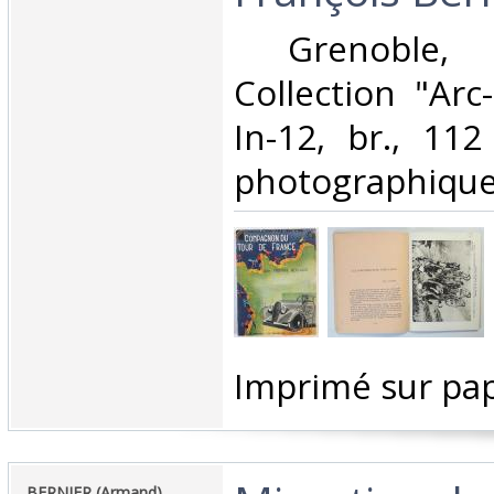
‎ Grenoble, 
Collection "Arc-
In-12, br., 112
photographiques
‎Imprimé sur pap
‎BERNIER (Armand). ‎