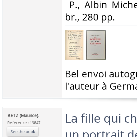
‎ P., Albin Mich
br., 280 pp. ‎
‎Bel envoi auto
l'auteur à Germa
‎La fille qui 
‎BETZ (Maurice). ‎
Reference : 19847
un portrait d
See the book