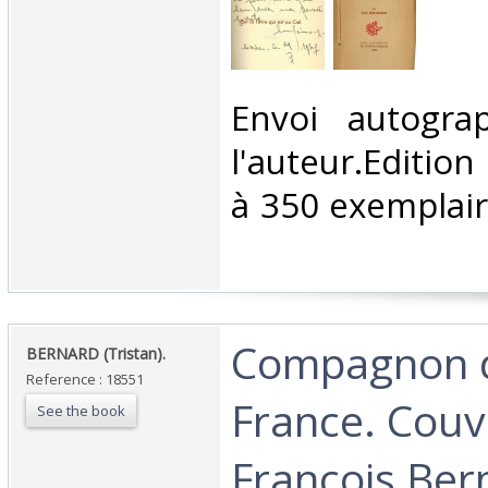
‎Envoi autogr
l'auteur.Edition
à 350 exemplai
‎Compagnon 
‎BERNARD (Tristan). ‎
Reference : 18551
France. Couv
See the book
François Bern