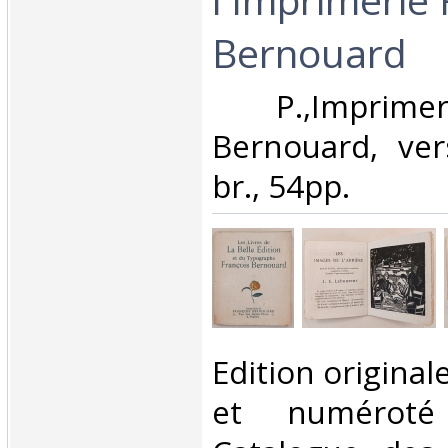
Bernouard ‎
‎ P.,Imprime
Bernouard, ver
br., 54pp. ‎
‎Edition original
et numéroté