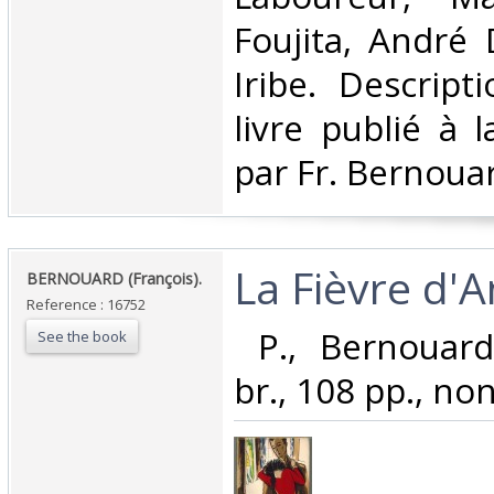
Foujita, André 
Iribe. Descrip
livre publié à l
par Fr. Bernouard
‎La Fièvre d'
‎BERNOUARD (François).‎
Reference : 16752
‎ P., Bernouard
See the book
br., 108 pp., non