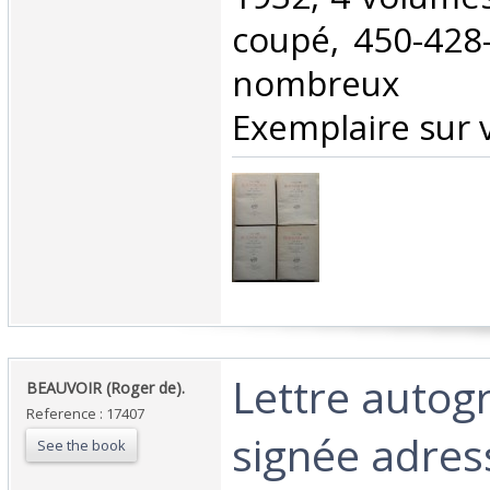
coupé, 450-428-
nombreux fa
Exemplaire sur vé
‎Lettre auto
‎BEAUVOIR (Roger de).‎
Reference : 17407
signée adres
See the book