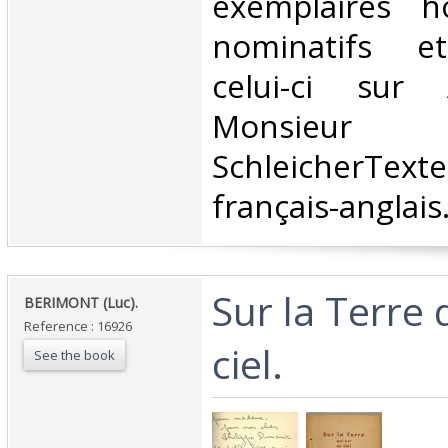
exemplaires h
nominatifs e
celui-ci sur
Monsieur
SchleicherTe
français-anglais. 
‎Sur la Terre 
‎BERIMONT (Luc). ‎
Reference : 16926
ciel.‎
See the book