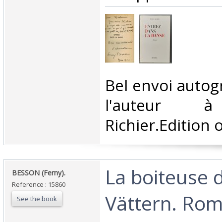
‎Bel envoi auto
l'auteur 
Richier.Edition or
‎La boiteuse 
‎BESSON (Ferny). ‎
Reference : 15860
Vättern. Roma
See the book