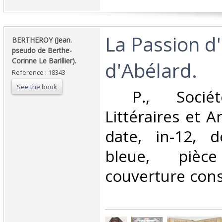
‎La Passion d
‎BERTHEROY (Jean.
pseudo de Berthe-
Corinne Le Barillier).‎
d'Abélard. ‎
Reference : 18343
See the book
‎ P., Sociét
Littéraires et A
date, in-12, d
bleue, pièc
couverture cons