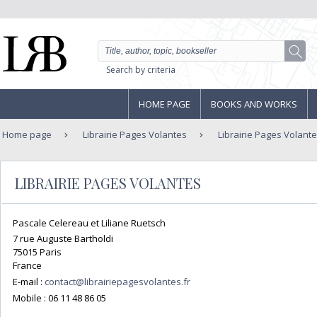
Search by criteria
HOME PAGE
BOOKS AND WORKS
Home page
Librairie Pages Volantes
Librairie Pages Volant
LIBRAIRIE PAGES VOLANTES
Pascale Celereau et Liliane Ruetsch
7 rue Auguste Bartholdi
75015 Paris
France
E-mail :
contact@librairiepagesvolantes.fr
Mobile :
06 11 48 86 05