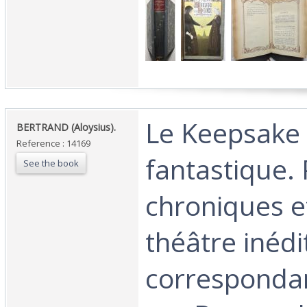
‎Le Keepsake
‎BERTRAND (Aloysius). ‎
Reference : 14169
fantastique. 
See the book
chroniques et
théâtre inédit
corresponda