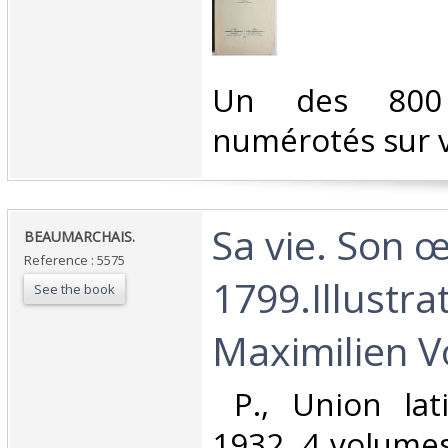
‎Un des 800 
numérotés sur vél
‎Sa vie. Son 
‎BEAUMARCHAIS.‎
Reference : 5575
1799.Illustra
See the book
Maximilien Vo
‎ P., Union lat
1932, 4 volumes,