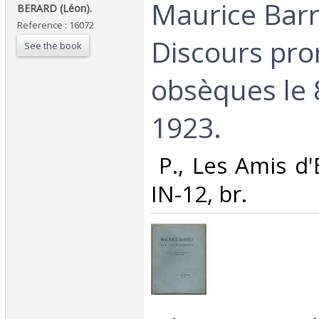
‎Maurice Barr
‎BERARD (Léon). ‎
Reference : 16072
Discours pr
See the book
obsèques le
1923. ‎
‎ P., Les Amis d
IN-12, br. ‎