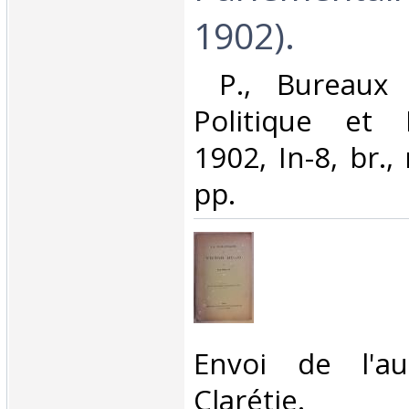
1902). ‎
‎ P., Bureaux
Politique et P
1902, In-8, br.
pp. ‎
‎Envoi de l'a
Clarétie. ‎