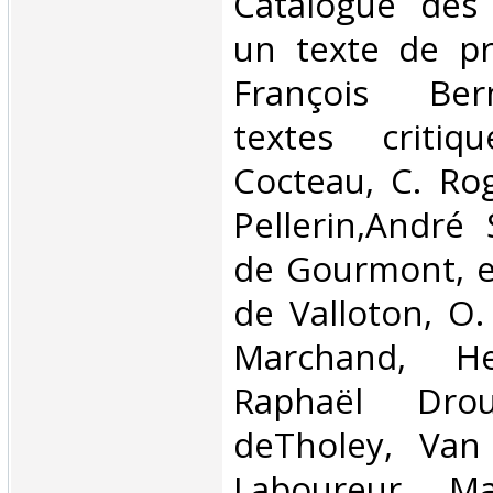
Catalogue des 
un texte de pr
François Ber
textes criti
Cocteau, C. Ro
Pellerin,André
de Gourmont, et
de Valloton, O.
Marchand, He
Raphaël Drou
deTholey, Van 
Laboureur, Mar