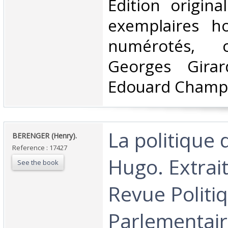
‎Edition origin
exemplaires h
numérotés, c
Georges Girar
Edouard Champi
‎La politique 
‎BERENGER (Henry). ‎
Reference : 17427
Hugo. Extrait
See the book
Revue Politi
Parlementaire