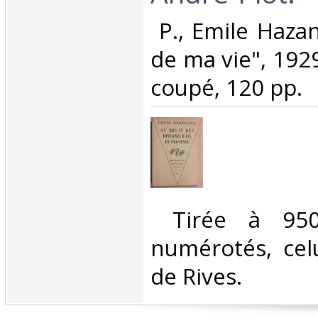
‎ P., Emile Haza
de ma vie", 1929
coupé, 120 pp. ‎
‎ Tirée à 950
numérotés, celu
de Rives. ‎