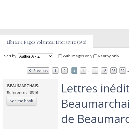
Librairie Pages Volantes; Literature (850)
Sort by
With images only
Nearby only
...
..
3
Previous
1
2
4
11
18
25
32
‎Lettres inédi
‎BEAUMARCHAIS.‎
Reference : 18316
Beaumarchai
See the book
de Beaumarc