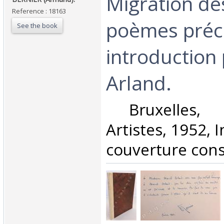
‎Migration d
Reference : 18163
poèmes préc
See the book
introduction
Arland. ‎
‎ Bruxelles, 
Artistes, 1952, I
couverture conse