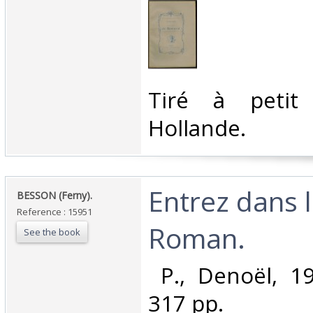
‎Tiré à peti
Hollande. ‎
‎Entrez dans 
‎BESSON (Ferny). ‎
Reference : 15951
Roman. ‎
See the book
‎ P., Denoël, 19
317 pp. ‎