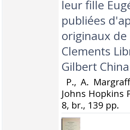
leur fille Eug
publiées d'ap
originaux de 
Clements Lib
Gilbert Chinar
‎ P., A. Margraf
Johns Hopkins P
8, br., 139 pp. ‎