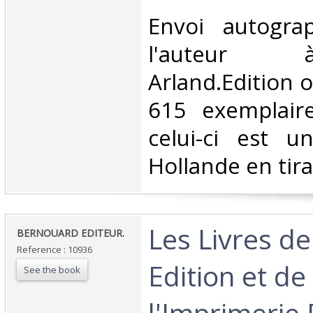
‎Envoi autogr
l'auteur
Arland.Edition o
615 exemplair
celui-ci est 
Hollande en tirag
‎Les Livres de
‎BERNOUARD EDITEUR.‎
Reference : 10936
Edition et de
See the book
l'Imprimerie 