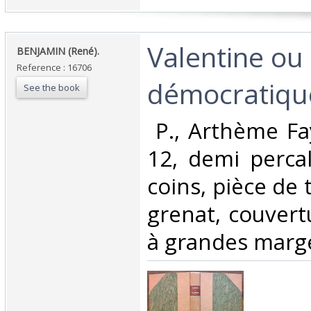
‎Valentine ou 
‎BENJAMIN (René). ‎
Reference : 16706
démocratique
See the book
‎ P., Arthème Fa
12, demi perca
coins, pièce de 
grenat, couvert
à grandes marges