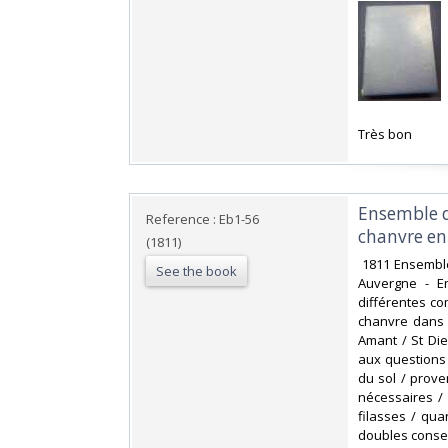
‎Très bon ‎
‎Ensemble 
Reference : Eb1-56
chanvre en
(1811)
‎ 1811 Ensembl
See the book
Auvergne - En
différentes co
chanvre dans l
Amant / St Die
aux questions 
du sol / prov
nécessaires /
filasses / qua
doubles conserv