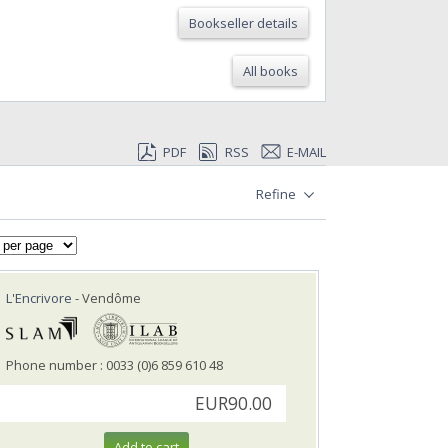
Bookseller details
All books
PDF
RSS
E-MAIL
Refine
L'Encrivore
- Vendôme
Phone number : 0033 (0)6 859 610 48
EUR90.00
Add to cart