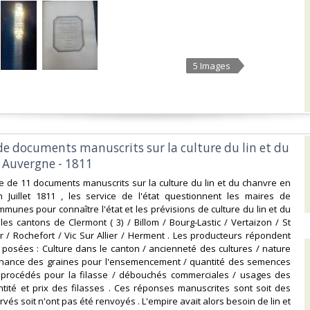
5 Images
de documents manuscrits sur la culture du lin et du
 Auvergne - 1811‎
e de 11 documents manuscrits sur la culture du lin et du chanvre en
 Juillet 1811 , les service de l'état questionnent les maires de
mmunes pour connaître l'état et les prévisions de culture du lin et du
es cantons de Clermont ( 3) / Billom / Bourg-Lastic / Vertaizon / St
r / Rochefort / Vic Sur Allier / Herment . Les producteurs répondent
posées : Culture dans le canton / ancienneté des cultures / nature
enance des graines pour l'ensemencement / quantité des semences
 procédés pour la filasse / débouchés commerciales / usages des
ntité et prix des filasses . Ces réponses manuscrites sont soit des
és soit n'ont pas été renvoyés . L'empire avait alors besoin de lin et