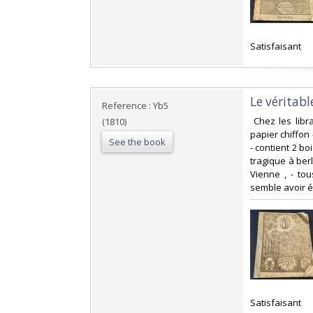
‎Satisfaisant ‎
‎Le véritab
Reference : Yb5
‎ Chez les lib
(1810)
papier chiffon 
See the book
- contient 2 bo
tragique à ber
Vienne , - to
semble avoir ét
‎Satisfaisant ‎