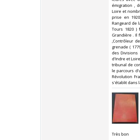
émigration , 
Loire et nombr
prise en 1920
Rangeard de la
Tours 1820 ) 
Grandière . Il
,Contrôleur d
grenade ( 1779
des Divisions
d'Indre et Loir
tribunal de c
le parcours d'
Révolution Fr
s'établit dans 
‎Très bon ‎