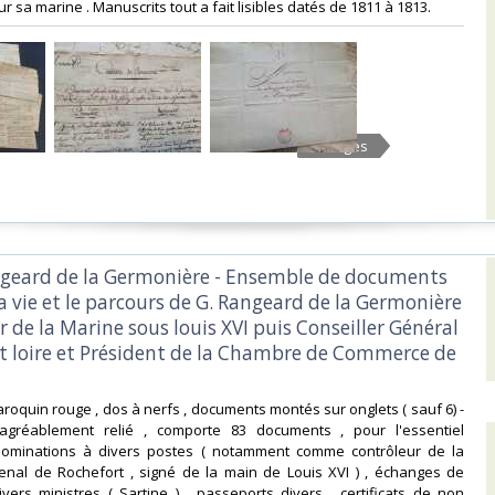
 sa marine . Manuscrits tout a fait lisibles datés de 1811 à 1813.‎
5 Images
ngeard de la Germonière - Ensemble de documents
la vie et le parcours de G. Rangeard de la Germonière
r de la Marine sous louis XVI puis Conseiller Général
 et loire et Président de la Chambre de Commerce de
 maroquin rouge , dos à nerfs , documents montés sur onglets ( sauf 6) -
agréablement relié , comporte 83 documents , pour l'essentiel
Nominations à divers postes ( notamment comme contrôleur de la
senal de Rochefort , signé de la main de Louis XVI ) , échanges de
ivers ministres ( Sartine ) , passeports divers , certificats de non