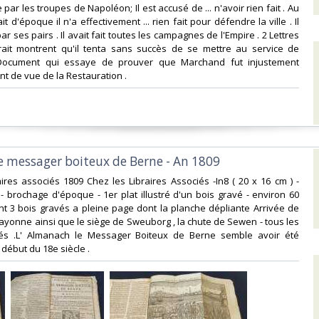
le par les troupes de Napoléon; Il est accusé de ... n'avoir rien fait . Au
it d'époque il n'a effectivement ... rien fait pour défendre la ville . Il
ar ses pairs . Il avait fait toutes les campagnes de l'Empire . 2 Lettres
xtrait montrent qu'il tenta sans succès de se mettre au service de
 Document qui essaye de prouver que Marchand fut injustement
nt de vue de la Restauration .‎
le messager boiteux de Berne - An 1809‎
raires associés 1809 Chez les Libraires Associés -In8 ( 20 x 16 cm ) -
 - brochage d'époque - 1er plat illustré d'un bois gravé - environ 60
nt 3 bois gravés a pleine page dont la planche dépliante Arrivée de
ayonne ainsi que le siège de Sweuborg , la chute de Sewen - tous les
iés .L' Almanach le Messager Boiteux de Berne semble avoir été
début du 18e siècle .‎