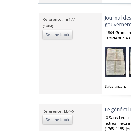
‎Journal de
Reference : Tir177
gouverneme
(1804)
‎ 1804 Grand In
See the book
l'article sur le
‎Satisfaisant ‎
‎Le général
Reference : Eb4-6
‎ 0 Sans lieu ,
See the book
lettres + extr
(1765 / 1851)