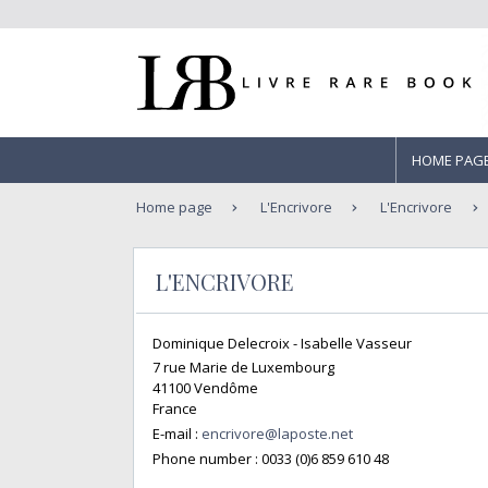
HOME PAG
Home page
L'Encrivore
L'Encrivore
L'ENCRIVORE
Dominique Delecroix - Isabelle Vasseur
7 rue Marie de Luxembourg
41100 Vendôme
France
E-mail :
encrivore@laposte.net
Phone number :
0033 (0)6 859 610 48