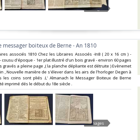
5 Images
le messager boiteux de Berne - An 1810‎
raires associés 1810 Chez les Libraires Associés -In8 ( 20 x 16 cm ) -
- cousu d'époque - 1er plat illustré d'un bois gravé - environ 60 pages
is gravés a pleine page ,( la planche dépliante est détruite ) Evènemet
lin , Nouvelle manière de s'élever dans les airs de l'horloger Degen à
us les coins sont pliés .L' Almanach le Messager Boiteux de Berne
é imprimé dés le début du 18e siècle .‎
5 Images