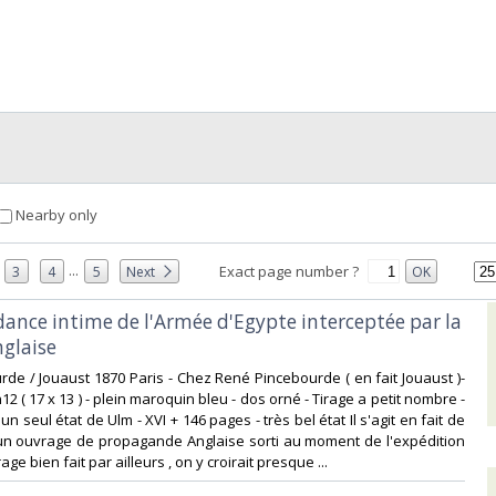
Nearby only
...
Exact page number ?
3
4
5
Next
OK
dance intime de l'Armée d'Egypte interceptée par la
glaise‎
urde / Jouaust 1870 Paris - Chez René Pincebourde ( en fait Jouaust )-
12 ( 17 x 13 ) - plein maroquin bleu - dos orné - Tirage a petit nombre -
un seul état de Ulm - XVI + 146 pages - très bel état Il s'agit en fait de
'un ouvrage de propagande Anglaise sorti au moment de l'expédition
ge bien fait par ailleurs , on y croirait presque ...‎