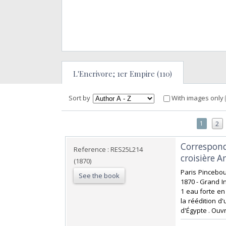
L'Encrivore; 1er Empire (110)
Sort by
With images only
1
2
‎Correspon
Reference : RES25L214
croisière An
(1870)
‎Paris Pincebo
See the book
1870 - Grand In
1 eau forte en 
la réédition d
d'Égypte . Ouvra