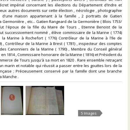
décret impérial concernant les élections du Département d'Indre et
eux autres documents sur cette élection , nécrologie , photographie
 d'une maison appartenant à la famille , 2 portraits de Gatien
 Germonière , etc... Gatien Rangeard de la Germonière ( Blois 1753/
fut l'époux de la fille du Maire de Tours , Etienne Benoist de la
 fut successivement nommé , élève commissaire de la Marine ( 1774)
e la Marine à Rochefort ( 1776) Contrôleur de la Marine à l'Ile de
) , Contrôleur de la Marine à Brest ( 1781) , inspecteur des comptes
 des Canonniers de la Marine ( 1790) , Membre du Conseil général
e en 1814 , Commissaire honoraire de la Marine ( 1816) et Président du
ommerce de Tours jusqu'à sa mort en 1820 . Rare ensemble retraçant
un marin et notable qui réussit a passer entre les gouttes lors de la
ançaise ; Précieusement conservé par la famille dont une branche
la Manche .‎
5 Images