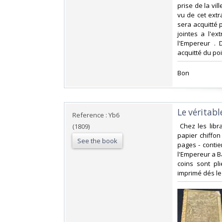
prise de la vil
vu de cet extra
sera acquitté p
jointes a l'e
l'Empereur .
acquitté du poi
‎Bon ‎
‎Le véritab
Reference : Yb6
‎ Chez les lib
(1809)
papier chiffon
See the book
pages - contie
l'Empereur a B
coins sont pl
imprimé dés le 