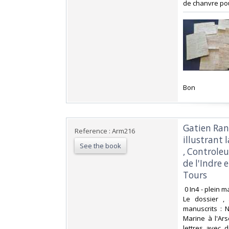
de chanvre pour
‎Bon ‎
‎Gatien Ra
Reference : Arm216
illustrant 
See the book
, Controleu
de l'Indre
Tours ‎
‎ 0 In4 - plein
Le dossier , 
manuscrits : 
Marine à l'Ar
lettres avec d