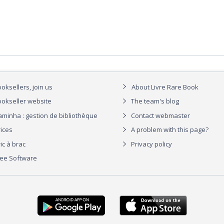
oksellers, join us
About Livre Rare Book
okseller website
The team's blog
aminha : gestion de bibliothèque
Contact webmaster
rices
A problem with this page?
ic à brac
Privacy policy
ree Software