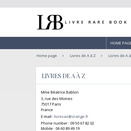
HOME PAG
Home page
Livres de A à Z
Livres de A à
LIVRES DE A À Z
Mme Béatrice Bablon
3, rue des Moines
75017 Paris
France
E-mail :
livresaz@orange.fr
Phone number :
09 50 67 82 02
Mobile :
06 60 89 49 19