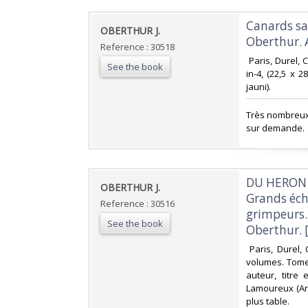
‎Canards sa
‎OBERTHUR J.‎
Oberthur. A
Reference : 30518
‎ Paris, Durel
See the book
in-4, (22,5 x 
jauni). ‎
‎Très nombreux
sur demande.‎
‎DU HERON 
‎OBERTHUR J.‎
Grands écha
Reference : 30516
grimpeurs. 
See the book
Oberthur. [I
‎ Paris, Durel
volumes. Tome 1
auteur, titre
Lamoureux (An
plus table. ‎