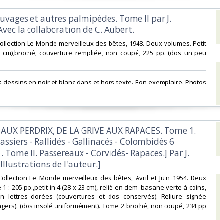
uvages et autres palmipèdes. Tome II par J.
vec la collaboration de C. Aubert.‎
, Collection Le Monde merveilleux des bêtes, 1948. Deux volumes. Petit
28 cm),broché, couverture rempliée, non coupé, 225 pp. (dos un peu
 dessins en noir et blanc dans et hors-texte. Bon exemplaire. Photos
AUX PERDRIX, DE LA GRIVE AUX RAPACES. Tome 1.
ssiers - Rallidés - Gallinacés - Colombidés 6
. Tome II. Passereaux - Corvidés- Rapaces.] Par J.
llustrations de l'auteur.] ‎
, Collection Le Monde merveilleux des bêtes, Avril et Juin 1954. Deux
 : 205 pp.,petit in-4 (28 x 23 cm), relié en demi-basane verte à coins,
 en lettres dorées (couvertures et dos conservés). Reliure signée
gers). (dos insolé uniformément). Tome 2 broché, non coupé, 234 pp