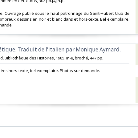
imée en deux tons, 302 pp.[4] n.p.. ‎
nale. Ouvrage publié sous le haut patronnage du Saint-Hubert Club de
ombreux dessins en noir et blanc dans et hors-texte. Bel exemplaire.
mande.‎
rétique. Traduit de l'italien par Monique Aymard.‎
rd, Bibliothèque des Histoires, 1985. In-8, broché, 447 pp. ‎
strées hors-texte, bel exemplaire. Photos sur demande.‎