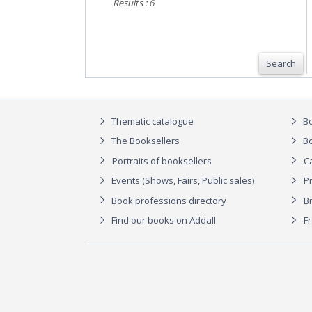
Results : 6
Search
Thematic catalogue
Bo
The Booksellers
Bo
Portraits of booksellers
C
Events (Shows, Fairs, Public sales)
P
Book professions directory
Br
Find our books on Addall
F