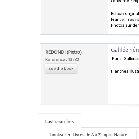
couverture impr
‎Edition origi
France. Très n
Photos sur de
‎Galilée hé
‎REDONDI (Pietro).‎
‎ Paris, Gallima
Reference : 13780
See the book
‎Planches illu
Last searches
bookseller : Livres de A à Z; topic : Nature