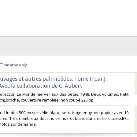
Nearby only
uvages et autres palmipèdes. Tome II par J.
vec la collaboration de C. Aubert.‎
, Collection Le Monde merveilleux des bêtes, 1948. Deux volumes. Petit
8 cm),broché, couverture rempliée, non coupé,225 pp. ‎
ale. Un des 500 ex sur vélin blanc, seul tirage en grand papier avec 10
rce. Très nombreux dessins en noir et blanc dans et hors-texte.BEL
hotos sur demande.‎