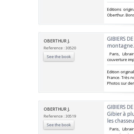
‎Editions orig
Oberthur. Bon
‎GIBIERS D
‎OBERTHUR J.‎
montagne. H
Reference : 30520
‎ Paris, Libra
See the book
couverture impr
‎Edition origi
France. Très n
Photos sur de
‎GIBIERS DE
‎OBERTHUR J.‎
Gibier à pl
Reference : 30519
les chasseur
See the book
‎ Paris, Libra