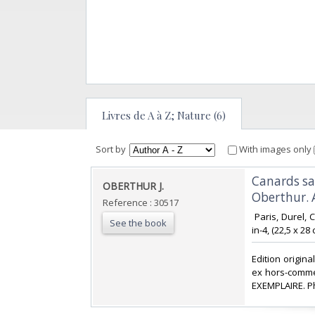
Livres de A à Z; Nature (6)
Sort by
With images only
‎Canards sa
‎OBERTHUR J.‎
Oberthur. A
Reference : 30517
‎ Paris, Durel
See the book
in-4, (22,5 x 2
‎Edition origin
ex hors-comme
EXEMPLAIRE. P