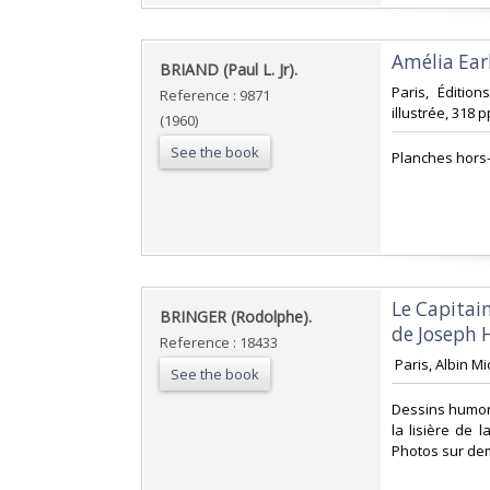
‎Amélia Earh
‎BRIAND (Paul L. Jr).‎
‎Paris, Éditi
Reference : 9871
illustrée, 318 pp
(1960)
See the book
‎Planches hors
‎Le Capitai
‎BRINGER (Rodolphe).‎
de Joseph 
Reference : 18433
‎ Paris, Albin M
See the book
‎Dessins humor
la lisière de 
Photos sur de