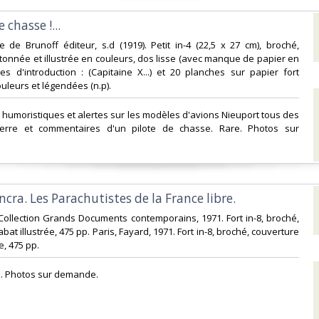
 chasse !...‎
ce de Brunoff éditeur, s.d (1919). Petit in-4 (22,5 x 27 cm), broché,
tonnée et illustrée en couleurs, dos lisse (avec manque de papier en
s d'introduction : (Capitaine X...) et 20 planches sur papier fort
ouleurs et légendées (n.p). ‎
 humoristiques et alertes sur les modèles d'avions Nieuport tous des
erre et commentaires d'un pilote de chasse. Rare. Photos sur
incra. Les Parachutistes de la France libre.‎
, Collection Grands Documents contemporains, 1971. Fort in-8, broché,
bat illustrée, 475 pp. Paris, Fayard, 1971. Fort in-8, broché, couverture
, 475 pp. ‎
e. Photos sur demande.‎