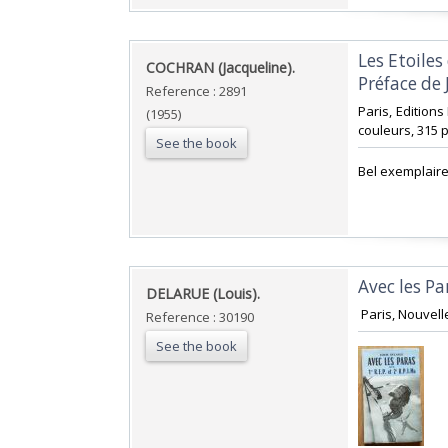
‎Les Etoile
‎COCHRAN (Jacqueline).‎
Préface de 
Reference : 2891
‎Paris, Edition
(1955)
couleurs, 315 p
See the book
‎Bel exemplair
‎Avec les Par
‎DELARUE (Louis).‎
‎ Paris, Nouvell
Reference : 30190
See the book