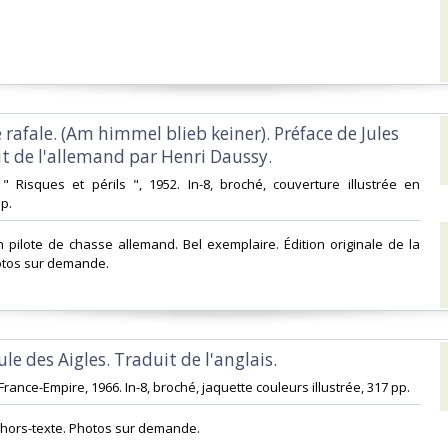
e rafale. (Am himmel blieb keiner). Préface de Jules
t de l'allemand par Henri Daussy.‎
rd, " Risques et périls ", 1952. In-8, broché, couverture illustrée en
. ‎
n pilote de chasse allemand. Bel exemplaire. Édition originale de la
otos sur demande.‎
le des Aigles. Traduit de l'anglais.‎
 France-Empire, 1966. In-8, broché, jaquette couleurs illustrée, 317 pp. ‎
m hors-texte. Photos sur demande.‎