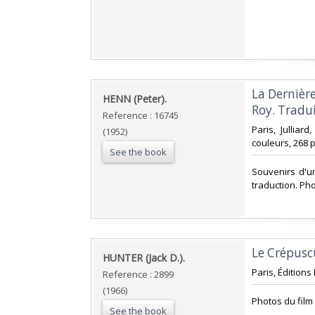
‎La Dernièr
‎HENN (Peter).‎
Roy. Tradui
Reference : 16745
‎Paris, Jullia
(1952)
couleurs, 268 pp
See the book
‎Souvenirs d'u
traduction. Ph
‎Le Crépuscu
‎HUNTER (Jack D.).‎
‎Paris, Éditions
Reference : 2899
(1966)
‎Photos du fil
See the book