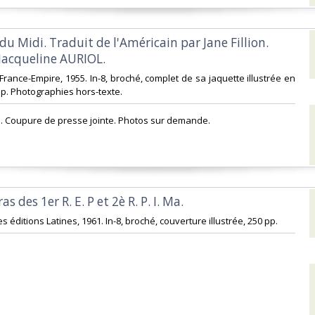
s du Midi. Traduit de l'Américain par Jane Fillion.
Jacqueline AURIOL.‎
s France-Empire, 1955. In-8, broché, complet de sa jaquette illustrée en
p. Photographies hors-texte. ‎
e. Coupure de presse jointe. Photos sur demande.‎
as des 1er R. E. P et 2è R. P. I. Ma.‎
es éditions Latines, 1961. In-8, broché, couverture illustrée, 250 pp. ‎