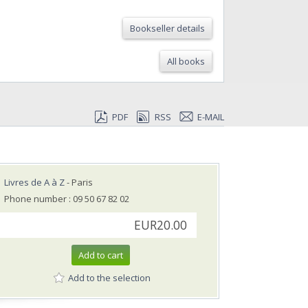
Bookseller details
All books
PDF
RSS
E-MAIL
Livres de A à Z
- Paris
Phone number : 09 50 67 82 02
EUR20.00
Add to cart
Add to the selection