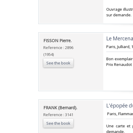
‎Ouvrage illus
sur demande.‎
‎Le Mercena
‎FISSON Pierre.‎
‎Paris, Julliard
Reference : 2896
(1954)
‎Bon exemplair
See the book
Prix Renaudot 
‎L'épopée du
‎FRANK (Bernard).‎
‎ Paris, Flammar
Reference : 3141
See the book
‎Une carte et
demande.‎