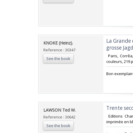
‎La Grande 
‎KNOKE (Heinz).‎
grosse Jagd
Reference : 30347
‎ Paris, Corrê
See the book
couleurs, 219 pp
‎Bon exemplair
‎Trente sec
‎LAWSON Ted W.‎
‎ Editions Cha
Reference : 30642
imprimée en bla
See the book