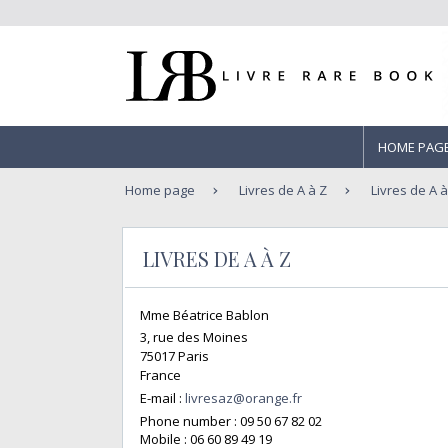
HOME PAG
Home page
Livres de A à Z
Livres de A à
LIVRES DE A À Z
Mme Béatrice Bablon
3, rue des Moines
75017 Paris
France
E-mail :
livresaz@orange.fr
Phone number :
09 50 67 82 02
Mobile :
06 60 89 49 19