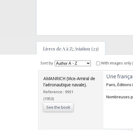
Livres de A à Z; Aviation (23)
Sort by
With images only
‎Une frança
‎AMANRICH (Vice-Amiral de
l'aéronautique navale).‎
‎Paris, Éditions
Reference : 9931
‎Nombreuses pl
(1953)
See the book