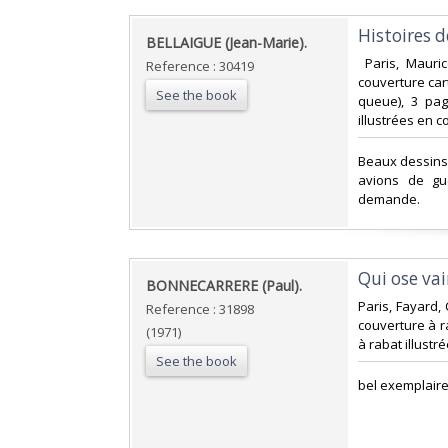
‎Histoires de
‎BELLAIGUE (Jean-Marie).‎
‎ Paris, Mauri
Reference : 30419
couverture car
See the book
queue), 3 page
illustrées en c
‎Beaux dessins
avions de gu
demande.‎
‎Qui ose va
‎BONNECARRERE (Paul).‎
‎Paris, Fayard
Reference : 31898
couverture à ra
(1971)
à rabat illustrée
See the book
‎bel exemplair