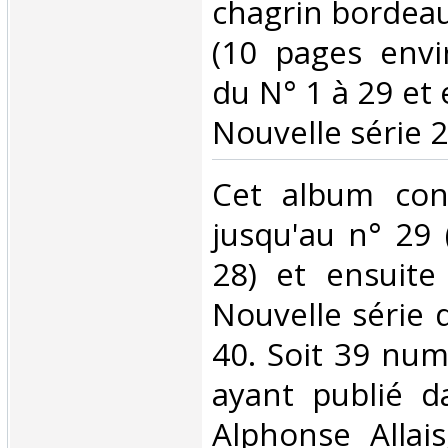
chagrin bordeau
(10 pages envi
du N° 1 à 29 et 
Nouvelle série 20
‎Cet album con
jusqu'au n° 29
28) et ensuite
Nouvelle série 
40. Soit 39 num
ayant publié d
Alphonse Allai