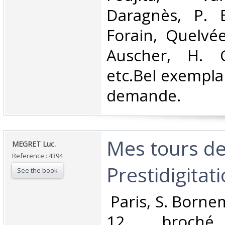
Daragnès, P. B
Forain, Quelvée
Auscher, H. C
etc.Bel exempla
demande.‎
‎Mes tours d
‎MEGRET Luc.‎
Reference : 4394
Prestidigitati
See the book
‎ Paris, S. Born
12, broché,