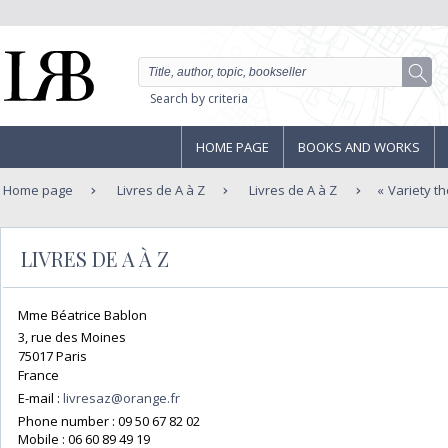
Search by criteria
HOME PAGE
BOOKS AND WORKS
Home page
Livres de A à Z
Livres de A à Z
Variety t
LIVRES DE A À Z
Mme Béatrice Bablon
3, rue des Moines
75017 Paris
France
E-mail :
livresaz@orange.fr
Phone number :
09 50 67 82 02
Mobile :
06 60 89 49 19