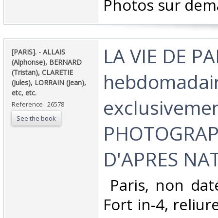
Photos sur dem
‎LA VIE DE PA
‎[PARIS]. - ALLAIS
(Alphonse), BERNARD
(Tristan), CLARETIE
hebdomadaire
(Jules), LORRAIN (Jean),
etc, etc.‎
exclusivemen
Reference : 26578
See the book
PHOTOGRAP
D'APRES NAT
‎ Paris, non dat
Fort in-4, reliu