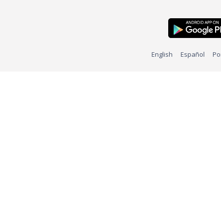
English
Español
Po