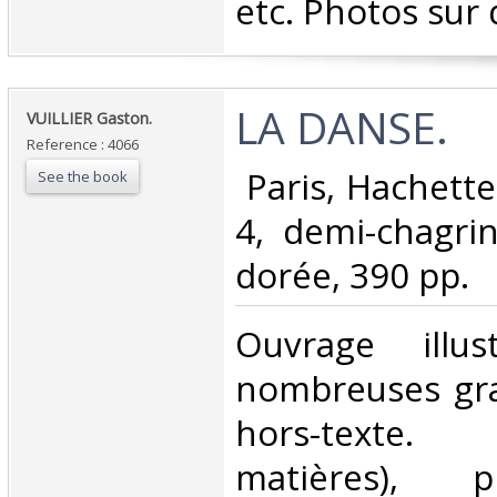
etc. Photos sur
‎LA DANSE.‎
‎VUILLIER Gaston.‎
Reference : 4066
‎ Paris, Hachette
See the book
4, demi-chagrin
dorée, 390 pp. ‎
‎Ouvrage illu
nombreuses gra
hors-texte.
matières), 