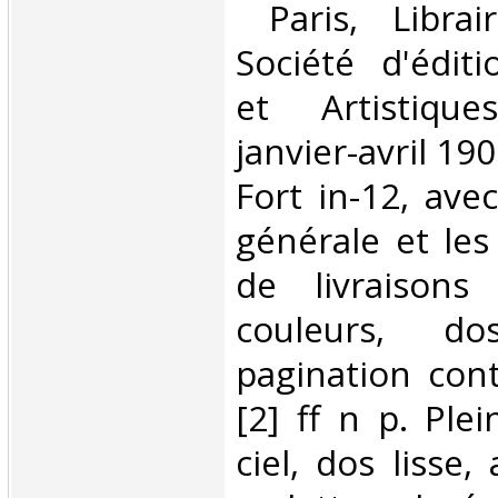
‎ Paris, Librai
Société d'éditi
et Artistiqu
janvier-avril 19
Fort in-12, ave
générale et les
de livraisons 
couleurs, do
pagination con
[2] ff n p. Ple
ciel, dos lisse,