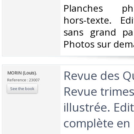
‎Planches pho
hors-texte. Edi
sans grand pa
Photos sur dem
‎Revue des Q
‎MORIN (Louis).‎
Reference : 23007
Revue trimest
See the book
illustrée. Edi
complète en 