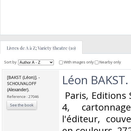
Livres de A à Z; Variety theatre (10)
Sort by
With images only
Nearby only
‎Léon BAKST.‎
‎[BAKST (Léon)]. -
SCHOUVALOFF
(Alexander).‎
‎ Paris, Editions
Reference : 27046
4, cartonnag
See the book
l'éditeur, couve
en couleurs, 272 