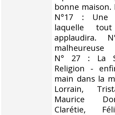
bonne maison. 
N°17 : Une i
laquelle to
applaudira.
malheureuse p
N° 27 : La S
Religion - enf
main dans la ma
Lorrain, Tris
Maurice Don
Clarétie, Fél