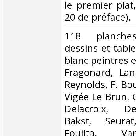
le premier plat
20 de préface). ‎
‎118 planches
dessins et tabl
blanc peintres et
Fragonard, Lan
Reynolds, F. Bou
Vigée Le Brun, 
Delacroix, D
Bakst, Seura
Foujita, V