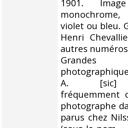
1901. Imag
monochrome, 
violet ou bleu. 
Henri Chevalli
autres numéros :
Grandes co
photographique
A. [sic] 
fréquemment c
photographe da
parus chez Nil