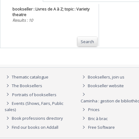
bookseller : Livres de A à Z; topic : Variety
theatre
Results : 10
Search
Thematic catalogue
Booksellers, join us
The Booksellers
Bookseller website
Portraits of booksellers
Caminha : gestion de biblioth
Events (Shows, Fairs, Public
sales)
Prices
Book professions directory
Bric à brac
Find our books on Addall
Free Software