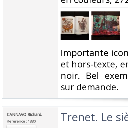
‎Importante ico
et hors-texte, e
noir. Bel exem
sur demande.‎
‎Trenet. Le si
‎CANNAVO Richard.‎
Reference : 1880