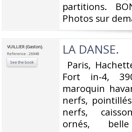
partitions. BO
Photos sur dem
‎LA DANSE.‎
‎VUILLIER (Gaston).‎
Reference : 26948
‎ Paris, Hachet
See the book
Fort in-4, 3
maroquin havan
nerfs, pointillé
nerfs, caisso
ornés, belle