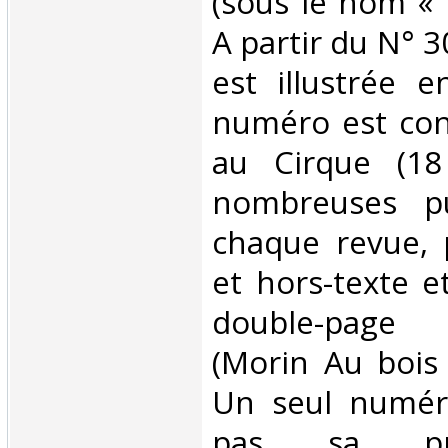
(sous le nom « 
A partir du N° 3
est illustrée e
numéro est con
au Cirque (18
nombreuses pu
chaque revue, 
et hors-texte e
double-page 
(Morin Au bois
Un seul numér
pas sa pr