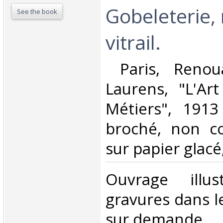
Gobeleterie,
See the book
vitrail.‎
‎ Paris, Reno
Laurens, "L'Ar
Métiers", 1913
broché, non c
sur papier glacé,
‎Ouvrage ill
gravures dans l
sur demande.‎