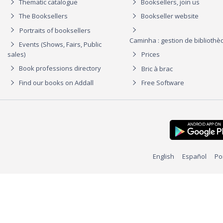
Thematic catalogue
Booksellers, join us
The Booksellers
Bookseller website
Portraits of booksellers
Caminha : gestion de biblioth
Events (Shows, Fairs, Public
sales)
Prices
Book professions directory
Bric à brac
Find our books on Addall
Free Software
English
Español
Po