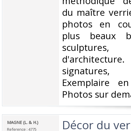
méthodique de
du maître verri
photos en cou
plus beaux bi
sculpture
d'architectur
signatures, b
Exemplaire en 
Photos sur dem
‎Décor du ver
‎MAGNE (L. & H.)‎
Reference : 4775