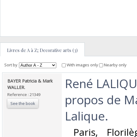
Livres de A à Z; Decorative arts (3)
Sort by
With images only
Nearby only
‎René LALIQU
‎BAYER Patricia & Mark
WALLER.‎
propos de M
Reference : 21349
See the book
Lalique.‎
‎ Paris, Flori