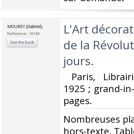
‎L'Art décora
‎MOUREY (Gabriel).‎
Reference : 10149
de la Révolut
See the book
jours.‎
‎ Paris, Librai
1925 ; grand-in
pages. ‎
‎Nombreuses pl
hors-texte. Tab