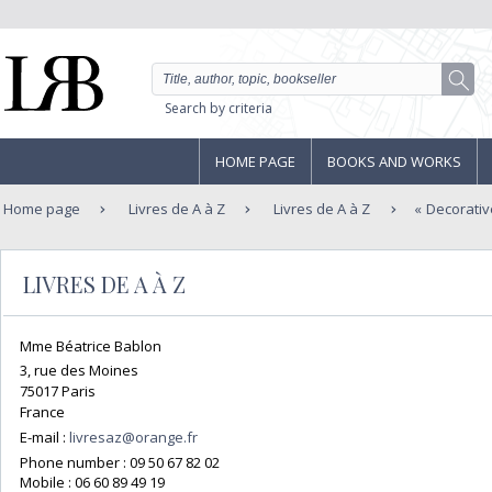
Search by criteria
HOME PAGE
BOOKS AND WORKS
Home page
Livres de A à Z
Livres de A à Z
Decorativ
LIVRES DE A À Z
Mme Béatrice Bablon
3, rue des Moines
75017 Paris
France
E-mail :
livresaz@orange.fr
Phone number :
09 50 67 82 02
Mobile :
06 60 89 49 19