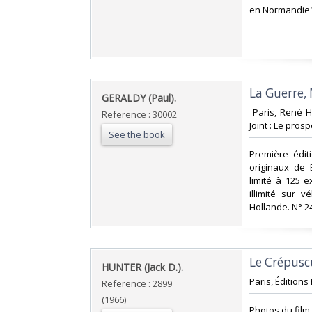
en Normandie"
‎La Guerre,
‎GERALDY (Paul).‎
‎ Paris, René H
Reference : 30002
Joint : Le prosp
See the book
‎Première édit
originaux de 
limité à 125 
illimité sur 
Hollande. N° 2
‎Le Crépuscu
‎HUNTER (Jack D.).‎
‎Paris, Éditions
Reference : 2899
(1966)
‎Photos du fil