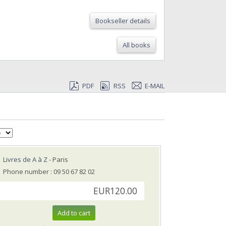
Bookseller details
All books
PDF
RSS
E-MAIL
Livres de A à Z
- Paris
Phone number : 09 50 67 82 02
EUR120.00
Add to cart