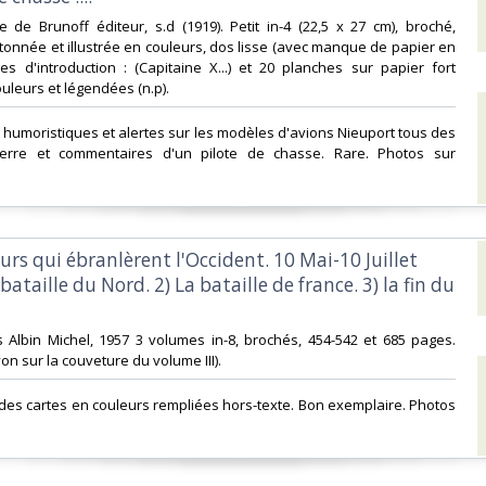
ce de Brunoff éditeur, s.d (1919). Petit in-4 (22,5 x 27 cm), broché,
tonnée et illustrée en couleurs, dos lisse (avec manque de papier en
s d'introduction : (Capitaine X...) et 20 planches sur papier fort
ouleurs et légendées (n.p). ‎
 humoristiques et alertes sur les modèles d'avions Nieuport tous des
erre et commentaires d'un pilote de chasse. Rare. Photos sur
ours qui ébranlèrent l'Occident. 10 Mai-10 Juillet
bataille du Nord. 2) La bataille de france. 3) la fin du
ons Albin Michel, 1957 3 volumes in-8, brochés, 454-542 et 685 pages.
n sur la couveture du volume III). ‎
ndes cartes en couleurs rempliées hors-texte. Bon exemplaire. Photos