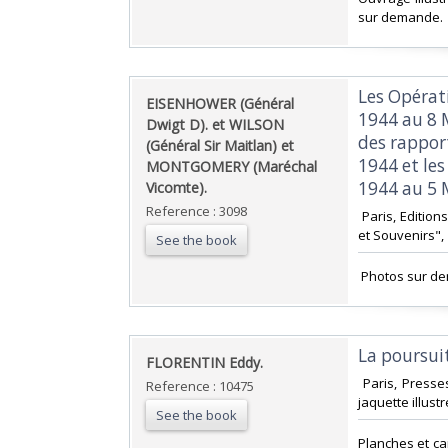
sur demande.‎
‎Les Opérat
‎EISENHOWER (Général
1944 au 8 M
Dwigt D). et WILSON
des rapport
(Général Sir Maitlan) et
1944 et le
MONTGOMERY (Maréchal
1944 au 5 M
Vicomte).‎
Reference : 3098
‎ Paris, Editio
et Souvenirs", 
See the book
‎ Photos sur d
‎La poursui
‎FLORENTIN Eddy.‎
‎ Paris, Press
Reference : 10475
jaquette illustr
See the book
‎Planches et ca