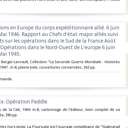
ions en Europe du corps expéditionnaire allié. 6 Juin
ai 1946. Rapport au Chefs d'état-major alliés suivi
s sur les opérations dans le Sud de la France Août
s Opérations dans le Nord-Ouest de L'europe 6 Juin
ai 1945.‎
ns Berger-Levrault, Collection "La Seconde Guerre Mondiale - Histoires
1947 ; in-8, pleine toile, couvertures conservées, 363 pp. ‎
emande.‎
te. Opération Paddle.‎
es de la Cité, 1969. In-8, cartonnage de l'éditeur, bien complet de sa
ée, 380 pp. ‎
rtes hors-texte. La Poursuite est l'ouvrage complétaire de "Stalingrad