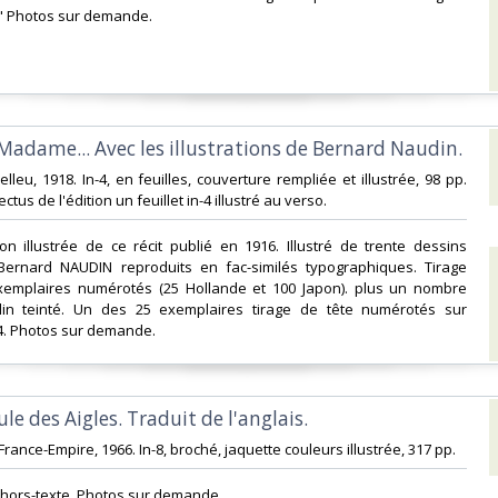
 Photos sur demande.‎
 Madame... Avec les illustrations de Bernard Naudin.‎
elleu, 1918. In-4, en feuilles, couverture rempliée et illustrée, 98 pp.
ectus de l'édition un feuillet in-4 illustré au verso. ‎
ion illustrée de ce récit publié en 1916. Illustré de trente dessins
Bernard NAUDIN reproduits en fac-similés typographiques. Tirage
exemplaires numérotés (25 Hollande et 100 Japon). plus un nombre
vélin teinté. Un des 25 exemplaires tirage de tête numérotés sur
4. Photos sur demande.‎
le des Aigles. Traduit de l'anglais.‎
 France-Empire, 1966. In-8, broché, jaquette couleurs illustrée, 317 pp. ‎
m hors-texte. Photos sur demande.‎