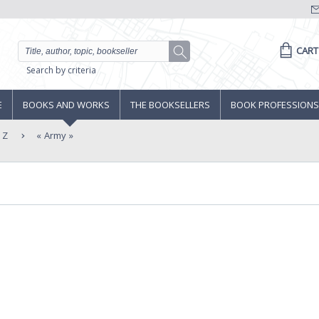
CART
Search by criteria
E
BOOKS AND WORKS
THE BOOKSELLERS
BOOK PROFESSIONS
 Z
Army