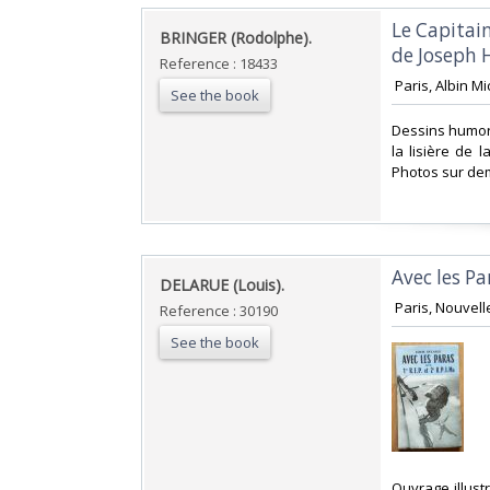
‎Le Capitai
‎BRINGER (Rodolphe).‎
de Joseph 
Reference : 18433
‎ Paris, Albin M
See the book
‎Dessins humor
la lisière de 
Photos sur de
‎Avec les Par
‎DELARUE (Louis).‎
‎ Paris, Nouvell
Reference : 30190
See the book
‎Ouvrage illus