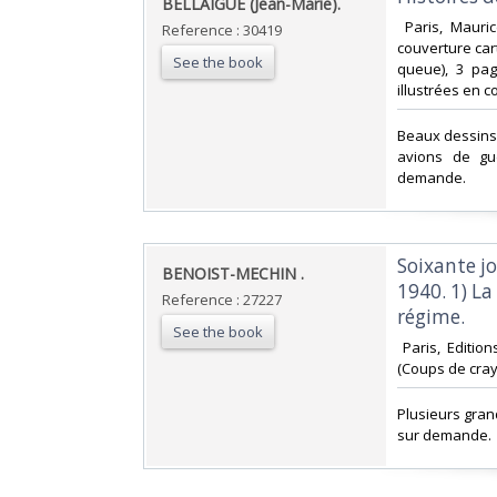
‎BELLAIGUE (Jean-Marie).‎
‎ Paris, Mauri
Reference : 30419
couverture car
See the book
queue), 3 page
illustrées en c
‎Beaux dessins
avions de gu
demande.‎
‎Soixante j
‎BENOIST-MECHIN .‎
1940. 1) La 
Reference : 27227
régime.‎
See the book
‎ Paris, Editi
(Coups de crayo
‎Plusieurs gra
sur demande.‎