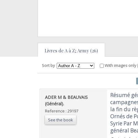
Livres de A à Z; Army (26)
Sort by
With images only
‎Résumé gén
‎ADER M & BEAUVAIS
campagnes,
(Général).‎
la fin du r
Reference : 29197
Ornés de Po
See the book
Syrie Par M
général Bea