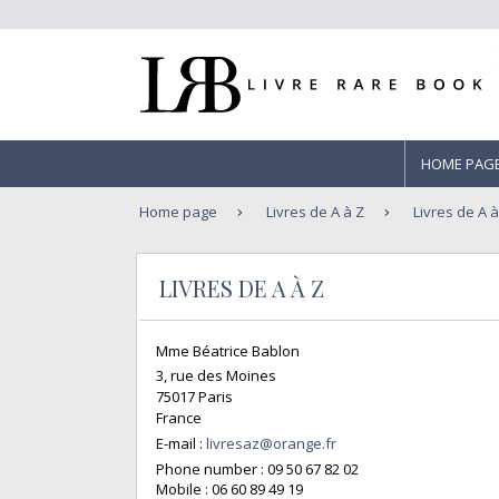
HOME PAG
Home page
Livres de A à Z
Livres de A à
LIVRES DE A À Z
Mme Béatrice Bablon
3, rue des Moines
75017 Paris
France
E-mail :
livresaz@orange.fr
Phone number :
09 50 67 82 02
Mobile :
06 60 89 49 19