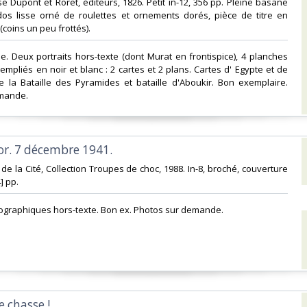
se Dupont et Roret, éditeurs, 1826. Petit in-12, 356 pp. Pleine basane
dos lisse orné de roulettes et ornements dorés, pièce de titre en
coins un peu frottés). ‎
ale. Deux portraits hors-texte (dont Murat en frontispice), 4 planches
empliés en noir et blanc : 2 cartes et 2 plans. Cartes d' Egypte et de
e la Bataille des Pyramides et bataille d'Aboukir. Bon exemplaire.
mande.‎
or. 7 décembre 1941.‎
 de la Cité, Collection Troupes de choc, 1988. In-8, broché, couverture
 pp. ‎
ographiques hors-texte. Bon ex. Photos sur demande.‎
 chasse !...‎