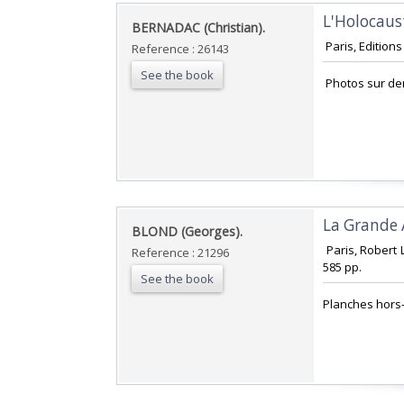
‎L'Holocaus
‎BERNADAC (Christian).‎
‎ Paris, Editio
Reference : 26143
See the book
‎ Photos sur d
‎La Grande
‎BLOND (Georges).‎
‎ Paris, Robert
Reference : 21296
585 pp. ‎
See the book
‎Planches hors