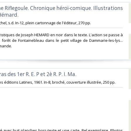
ne Riflegoule. Chronique héroï-comique. Illustrations
Hémard.‎
ichel, s.d. In-12, plein cartonnage de l'éditeur, 270 pp. ‎
istiques de Joseph HEMARD en noir dans le texte. L'action se passe à
la forêt de Fontainebleau dans le petit village de Dammarie-les-lys...
mande.‎
as des 1er R. E. P et 2è R. P. I. Ma.‎
es éditions Latines, 1961. In-8, broché, couverture illustrée, 250 pp. ‎
tré avec huit planches hors-texte et une carte. Bel exemplaire. Photos