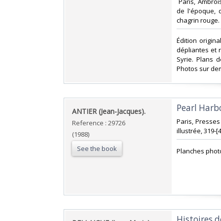
‎ Paris, Ambroi
de l'époque, 
chagrin rouge. (
‎Édition origin
dépliantes et r
Syrie. Plans d
Photos sur de
‎Pearl Harb
‎ANTIER (Jean-Jacques).‎
‎Paris, Presses
Reference : 29726
illustrée, 319-[4]
(1988)
See the book
‎Planches phot
‎Histoires de