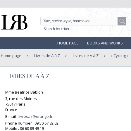
Search by criteria
HOME PAGE
BOOKS AND WORKS
Home page
Livres de A à Z
Livres de A à Z
Cycling
LIVRES DE A À Z
Mme Béatrice Bablon
3, rue des Moines
75017 Paris
France
E-mail :
livresaz@orange.fr
Phone number :
09 50 67 82 02
Mobile :
06 60 89 49 19