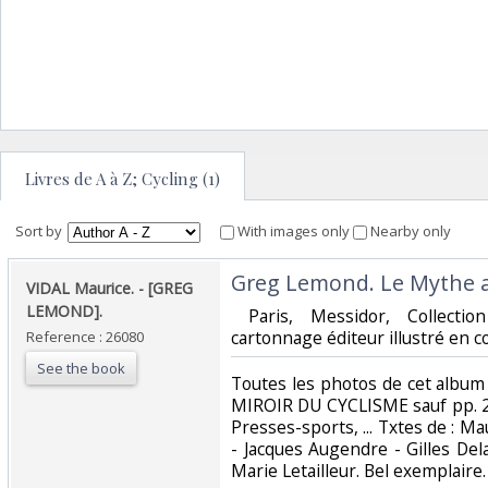
Livres de A à Z; Cycling (1)
Sort by
With images only
Nearby only
‎Greg Lemond. Le Mythe a
‎VIDAL Maurice. - [GREG
LEMOND].‎
‎ Paris, Messidor, Collectio
cartonnage éditeur illustré en co
Reference : 26080
See the book
‎Toutes les photos de cet albu
MIROIR DU CYCLISME sauf pp. 2/
Presses-sports, ... Txtes de : Ma
- Jacques Augendre - Gilles Del
Marie Letailleur. Bel exemplaire