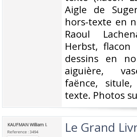
Aigle de Suger
hors-texte en n
Raoul Lachen
Herbst, flacon 
dessins en no
aiguière, vas
faënce, situle,
texte. Photos s
‎Le Grand Liv
‎KAUFMAN William I.‎
Reference : 3494