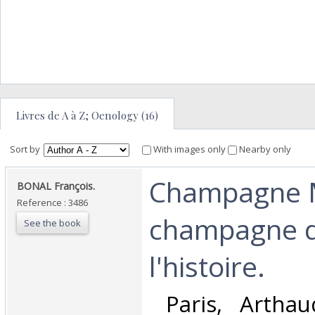
Livres de A à Z; Oenology (16)
Sort by
With images only
Nearby only
‎Champagne
‎BONAL François.‎
Reference : 3486
champagne 
See the book
l'histoire.‎
‎ Paris, Arthau