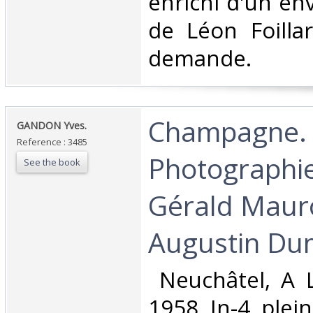
enrichi d'un en
de Léon Foilla
demande.‎
‎Champagne.
‎GANDON Yves.‎
Reference : 3485
Photographi
See the book
Gérald Mauro
Augustin Dum
‎ Neuchâtel, A 
1958. In-4, plein