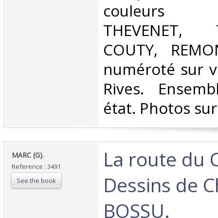
couleurs 
THEVENET, T
COUTY, REMON,
numéroté sur vé
Rives. Ensemb
état. Photos su
‎La route du
‎MARC (G).‎
Reference : 3491
Dessins de C
See the book
BOSSU.‎