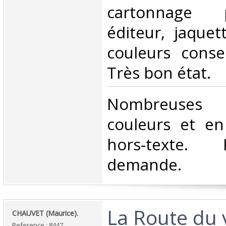
cartonnage p
éditeur, jaquet
couleurs conse
Très bon état. ‎
‎Nombreuse
couleurs et en
hors-texte.
demande.‎
‎La Route du 
‎CHAUVET (Maurice).‎
Reference : 8447