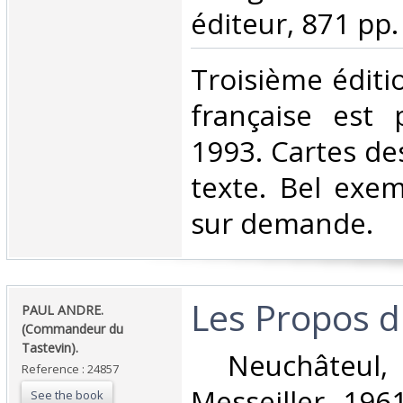
éditeur, 871 pp. 
‎Troisième éditi
française est
1993. Cartes de
texte. Bel exem
sur demande.‎
‎Les Propos 
‎PAUL ANDRE.
(Commandeur du
Tastevin).‎
‎ Neuchâteul,
Reference : 24857
Messeiller, 1961
See the book