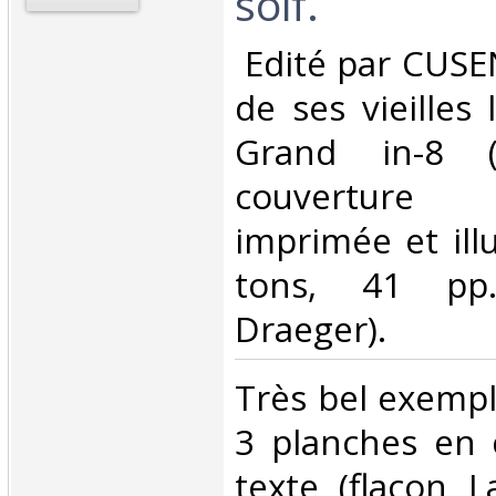
soif.‎
‎ Edité par CUSE
de ses vieilles 
Grand in-8 (
couvertur
imprimée et ill
tons, 41 pp.
Draeger). ‎
‎Très bel exempl
3 planches en 
texte (flacon L