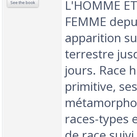
L'HOMME ET
See the book
FEMME depui
apparition su
terrestre jus
jours. Race 
primitive, se
métamorpho
races-types e
de race suivi 