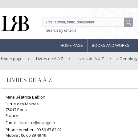
Search by criteria
HOME PAGE
BOOKS AND WORKS
Home page
Livres de A à Z
Livres de A à Z
Oenology
LIVRES DE A À Z
Mme Béatrice Bablon
3, rue des Moines
75017 Paris
France
E-mail :
livresaz@orange.fr
Phone number :
09 50 67 82 02
Mobile :
06 60 89 49 19