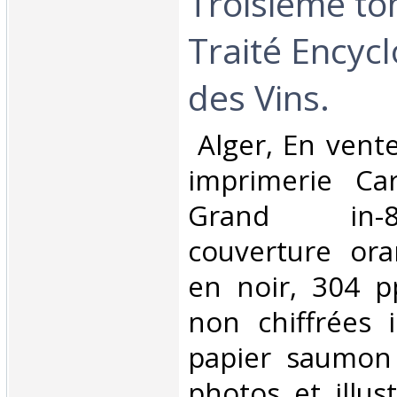
Troisième t
Traité Encyc
des Vins.‎
‎ Alger, En vent
imprimerie Car
Grand in-
couverture or
en noir, 304 p
non chiffrées 
papier saumon 
photos et illust