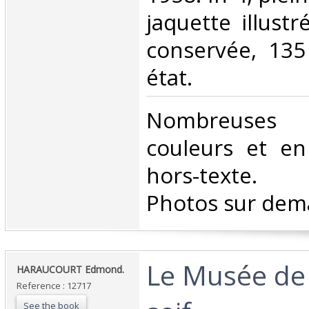
jaquette illust
conservée, 135
état. ‎
‎Nombreuses 
couleurs et en
hors-texte. (h
Photos sur dem
‎Le Musée de
‎HARAUCOURT Edmond.‎
Reference : 12717
See the book