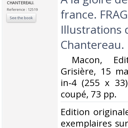
CHANTEREAU.‎
france. FRA
Reference : 12519
See the book
Illustrations
Chantereau.‎
‎ Macon, Edi
Grisière, 15 m
in-4 (255 x 33
coupé, 73 pp. ‎
‎Edition origina
exemplaires sur