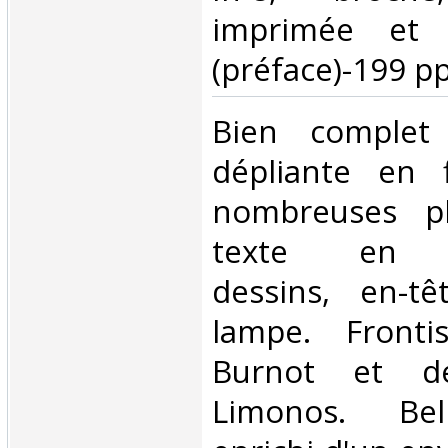
imprimée et il
(préface)-199 pp.
‎Bien complet
dépliante en f
nombreuses pl
texte en hé
dessins, en-tê
lampe. Fronti
Burnot et de
Limonos. Bel