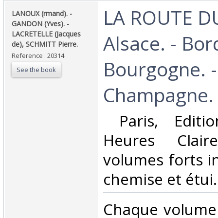
‎LA ROUTE DU
‎LANOUX (rmand). -
GANDON (Yves). -
LACRETELLE (Jacques
Alsace. - Bor
de), SCHMITT Pierre.‎
Reference : 20314
Bourgogne. -
See the book
Champagne.‎
‎ Paris, Editi
Heures Clair
volumes forts in
chemise et étui. 
‎Chaque volume 