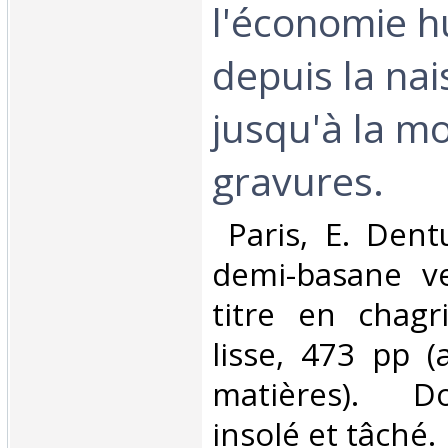
l'économie 
depuis la na
jusqu'à la mo
gravures.‎
‎ Paris, E. Dent
demi-basane ve
titre en chagr
lisse, 473 pp (
matières). Do
insolé et tâché. ‎