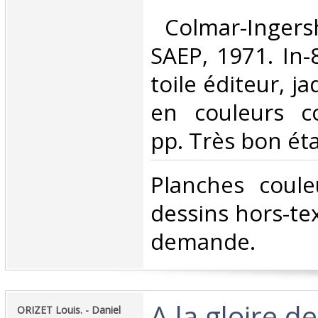
‎ Colmar-Ingers
SAEP, 1971. In-8
toile éditeur, ja
en couleurs c
pp. Très bon état
‎Planches coule
dessins hors-te
demande.‎
‎A la gloire d
‎ORIZET Louis. - Daniel