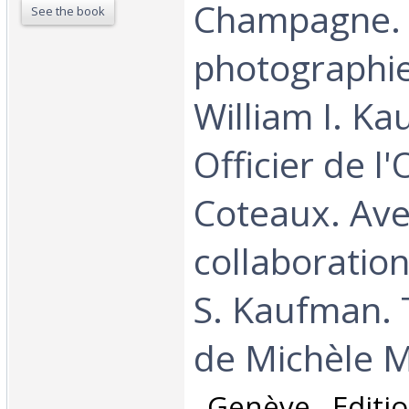
Champagne. 
See the book
photographi
William I. K
Officier de l
Coteaux. Ave
collaboratio
S. Kaufman. 
de Michèle M
‎ Genève, Editi