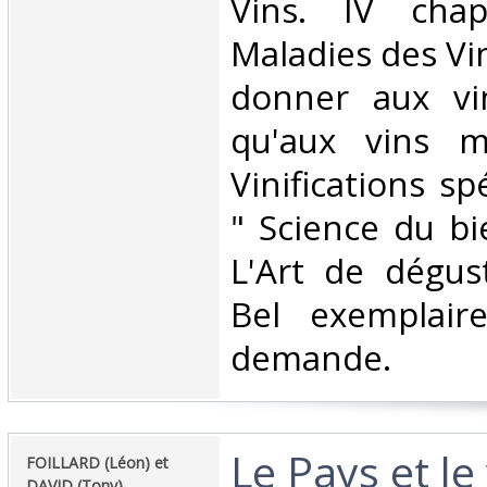
Vins. IV chap
Maladies des Vins
donner aux vin
qu'aux vins ma
Vinifications spé
" Science du bi
L'Art de dégust
Bel exemplair
demande.‎
‎Le Pays et le
‎FOILLARD (Léon) et
DAVID (Tony).‎