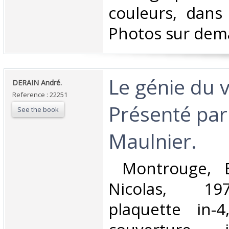
couleurs, dans 
Photos sur dem
‎Le génie du v
‎DERAIN André.‎
Reference : 22251
Présenté par
See the book
Maulnier.‎
‎ Montrouge, E
Nicolas, 19
plaquette in-