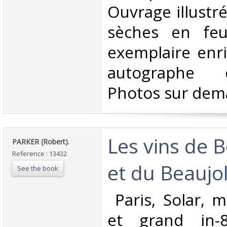
Ouvrage illustr
sèches en feui
exemplaire enri
autographe d
Photos sur dem
‎Les vins de
‎PARKER (Robert).‎
Reference : 13432
et du Beaujola
See the book
‎ Paris, Solar, 
et grand in-8