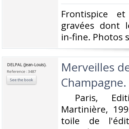
‎Frontispice e
gravées dont l
in-fine. Photos 
‎Merveilles d
‎DELPAL (Jean-Louis).‎
Reference : 3487
Champagne.‎
See the book
‎ Paris, Edi
Martinière, 199
toile de l'édi