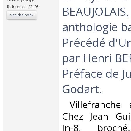
BEAUJOLAIS, 
Reference : 25403
See the book
anthologie b
Précédé d'Un
par Henri B
Préface de Ju
Godart.‎
‎ Villefranche 
Chez Jean Guil
In-8, broché