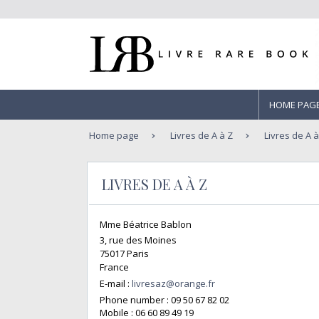
HOME PAG
Home page
Livres de A à Z
Livres de A à
LIVRES DE A À Z
Mme Béatrice Bablon
3, rue des Moines
75017 Paris
France
E-mail :
livresaz@orange.fr
Phone number :
09 50 67 82 02
Mobile :
06 60 89 49 19