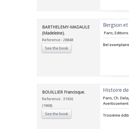
‎Bergson et
‎BARTHELEMY-MADAULE
(Madeleine).‎
‎ Paris, Edition
Reference : 28848
‎Bel exemplair
See the book
‎Histoire d
‎BOUILLIER Francisque.‎
‎Paris, Ch. Del
Reference : 31936
Avertissement A
(1868)
See the book
‎Troisième édi