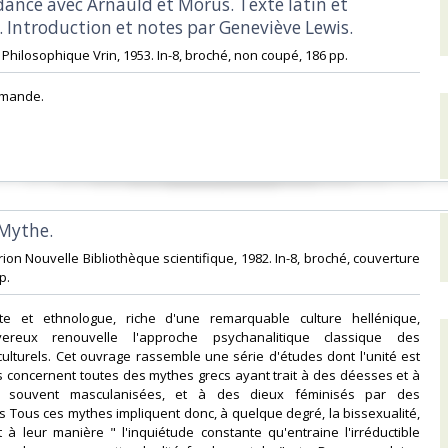
dance avec Arnauld et Morus. Texte latin et
 Introduction et notes par Geneviève Lewis.‎
ie Philosophique Vrin, 1953. In-8, broché, non coupé, 186 pp. ‎
emande.‎
Mythe.‎
rion Nouvelle Bibliothèque scientifique, 1982. In-8, broché, couverture
. ‎
ste et ethnologue, riche d'une remarquable culture hellénique,
reux renouvelle l'approche psychanalitique classique des
lturels. Cet ouvrage rassemble une série d'études dont l'unité est
es concernent toutes des mythes grecs ayant trait à des déesses et à
 souvent masculanisées, et à des dieux féminisés par des
Tous ces mythes impliquent donc, à quelque degré, la bissexualité,
 à leur manière " l'inquiétude constante qu'entraine l'irréductible