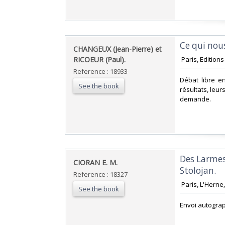
‎Ce qui nous
‎CHANGEUX (Jean-Pierre) et
RICOEUR (Paul).‎
‎ Paris, Edition
Reference : 18933
‎Débat libre e
See the book
résultats, leur
demande.‎
‎Des Larmes
‎CIORAN E. M.‎
Stolojan.‎
Reference : 18327
‎ Paris, L'Hern
See the book
‎Envoi autogra