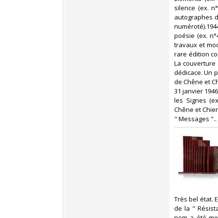
silence (ex. n
autographes de
numéroté).1944
poésie (ex. n°4
travaux et mod
rare édition c
La couverture 
dédicace. Un pa
de Chêne et Ch
31 janvier 1946 
les Signes (e
Chêne et Chien
" Messages ".. ‎
‎Très bel état
de la " Résist
nom a été mod