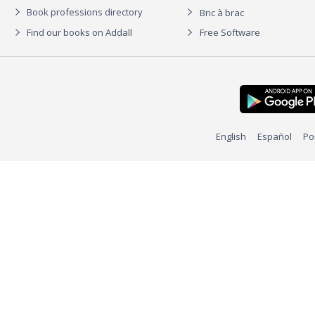
Book professions directory
Bric à brac
Find our books on Addall
Free Software
English
Español
Po