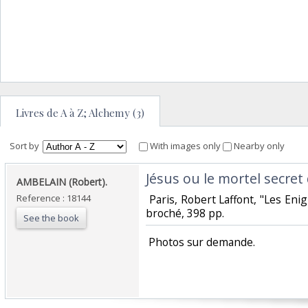
Livres de A à Z; Alchemy (3)
Sort by
With images only
Nearby only
‎Jésus ou le mortel secret
‎AMBELAIN (Robert).‎
Reference : 18144
‎ Paris, Robert Laffont, "Les Eni
broché, 398 pp. ‎
See the book
‎ Photos sur demande.‎