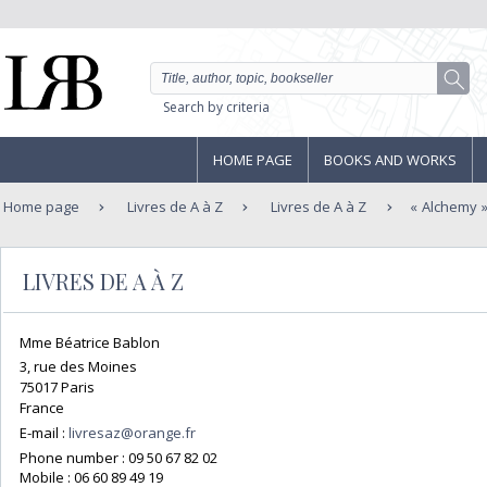
Search by criteria
HOME PAGE
BOOKS AND WORKS
Home page
Livres de A à Z
Livres de A à Z
Alchemy
LIVRES DE A À Z
Mme Béatrice Bablon
3, rue des Moines
75017 Paris
France
E-mail :
livresaz@orange.fr
Phone number :
09 50 67 82 02
Mobile :
06 60 89 49 19