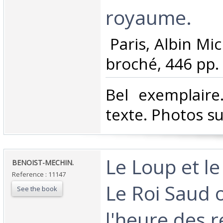
royaume.‎
‎ Paris, Albin Mi
broché, 446 pp. ‎
‎Bel exemplaire
texte. Photos s
‎Le Loup et l
‎BENOIST-MECHIN.‎
Reference : 11147
Le Roi Saud o
See the book
l'heure des re