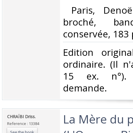
‎ Paris, Denoë
broché, ban
conservée, 183 p
‎Edition origin
ordinaire. (Il n
15 ex. n°).
demande.‎
‎La Mère du 
‎CHRAÏBI Driss.‎
Reference : 13384
See the book