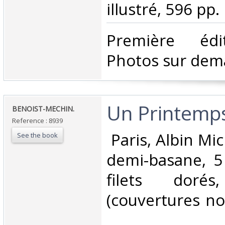
illustré, 596 pp. ‎
‎Première édi
Photos sur dem
‎Un Printemps
‎BENOIST-MECHIN.‎
Reference : 8939
‎ Paris, Albin Mi
See the book
demi-basane, 5
filets doré
(couvertures no