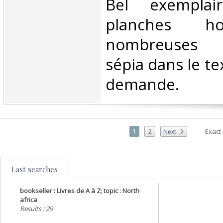
‎Bel exemplai
planches ho
nombreuses 
sépia dans le te
demande.‎
1
Exact
2
Next
Last searches
bookseller : Livres de A à Z; topic : North
africa
Results : 29