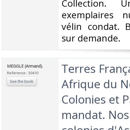
Collection.
exemplaires n
vélin condat. 
sur demande.‎
‎Terres Franç
‎MEGGLE (Armand).‎
Reference : 30410
Afrique du N
See the book
Colonies et 
mandat. Nos 
colonies d'As