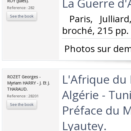
‎La Guerre d'A
‎ROY (Jules).‎
Reference : 282
‎ Paris, Julliar
See the book
broché, 215 pp. ‎
‎ Photos sur dem
‎L'Afrique du
‎ROZET Georges -
Myriam HARRY - J. Et J.
THARAUD.‎
Algérie - Tun
Reference : 28201
See the book
Préface du 
Lyautey.‎