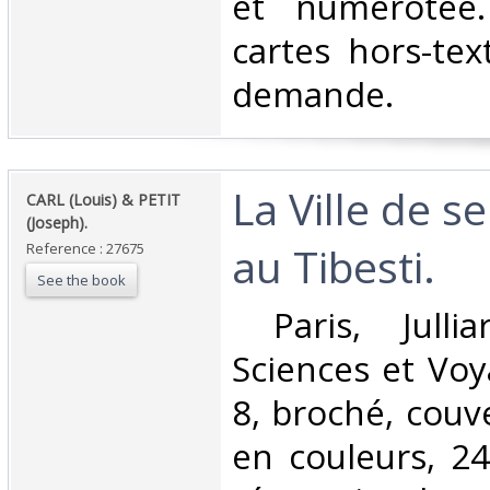
et numérotée.
cartes hors-tex
demande.‎
‎La Ville de 
‎CARL (Louis) & PETIT
(Joseph).‎
au Tibesti.‎
Reference : 27675
See the book
‎ Paris, Jullia
Sciences et Voy
8, broché, couve
en couleurs, 2