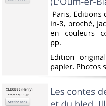
(L'Oum-er-Bia
‎ Paris, Editions
in-8, broché, ja
en couleurs c
pp. ‎
‎Edition origin
papier. Photos 
‎Les contes d
‎CLERISSE (Henry).‎
Reference : 5501
et du bled. Il
See the book