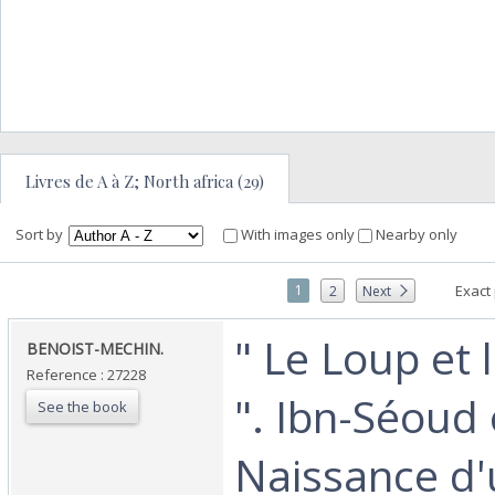
Livres de A à Z; North africa (29)
Sort by
With images only
Nearby only
1
Exact
2
Next
‎" Le Loup et
‎BENOIST-MECHIN.‎
Reference : 27228
". Ibn-Séoud 
See the book
Naissance d'