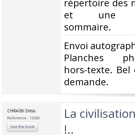
répertoire des 
et une bib
sommaire. ‎
‎Envoi autograp
Planches pho
hors-texte. Bel
demande.‎
‎La civilisat
‎CHRAÏBI Driss.‎
Reference : 13383
!..‎
See the book