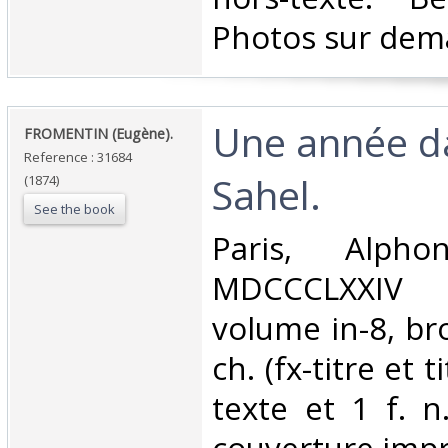
Photos sur dem
‎Une année d
‎FROMENTIN (Eugène).‎
Reference : 31684
Sahel.‎
(1874)
See the book
‎Paris, Alph
MDCCCLXXIV 
volume in-8, bro
ch. (fx-titre et 
texte et 1 f. n