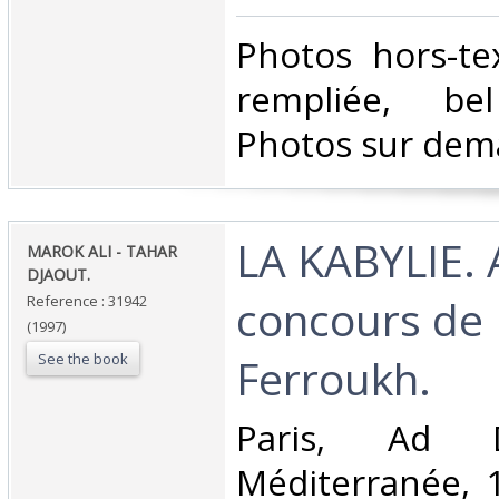
‎Photos hors-te
rempliée, bel
Photos sur dem
‎LA KABYLIE. 
‎MAROK ALI - TAHAR
DJAOUT.‎
concours de 
Reference : 31942
(1997)
See the book
Ferroukh.‎
‎Paris, Ad 
Méditerranée, 1