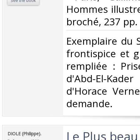
See the book
Hommes illustre
broché, 237 pp. ‎
‎Exemplaire du S
frontispice et 
rempliée : Pri
d'Abd-El-Kad
d'Horace Verne
demande.‎
‎Le Plus bea
‎DIOLE (Philippe).‎