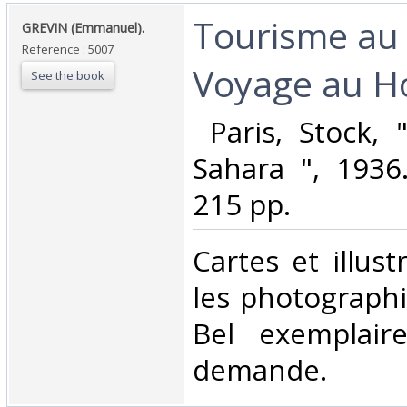
‎Tourisme au
‎GREVIN (Emmanuel).‎
Reference : 5007
Voyage au Ho
See the book
‎ Paris, Stock,
Sahara ", 1936.
215 pp. ‎
‎Cartes et illus
les photographi
Bel exemplair
demande.‎