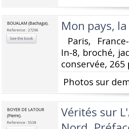
‎Mon pays, la 
‎BOUALAM (Bachaga).‎
Reference : 27296
‎ Paris, France
See the book
In-8, broché, ja
conservée, 265 p
‎ Photos sur dem
‎Vérités sur 
‎BOYER DE LATOUR
(Pierre).‎
Nord. Préfac
Reference : 5538