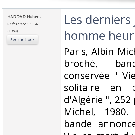
‎Les derniers
‎HADDAD Hubert.‎
Reference : 20643
homme heure
(1980)
See the book
‎Paris, Albin Mic
broché, ban
conservée " Vi
solitaire en 
d'Algérie ", 252 
Michel, 1980. 
bande annonce