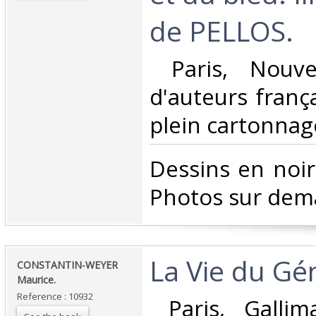
de PELLOS.‎
‎ Paris, Nouve
d'auteurs frança
plein cartonnage
‎Dessins en noir
Photos sur dem
‎La Vie du Gé
‎CONSTANTIN-WEYER
Maurice.‎
Reference : 10932
‎ Paris, Galli