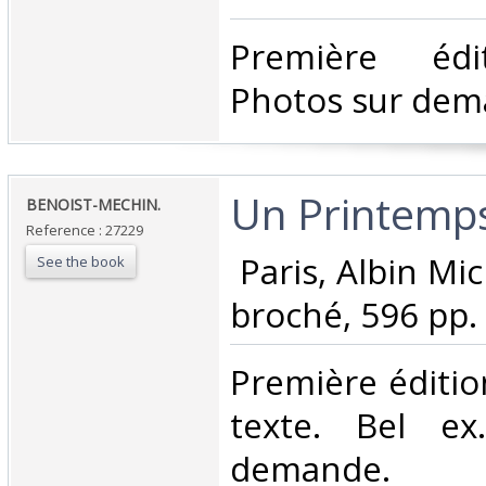
‎Première édi
Photos sur dem
‎Un Printemps
‎BENOIST-MECHIN.‎
Reference : 27229
‎ Paris, Albin Mi
See the book
broché, 596 pp. ‎
‎Première éditio
texte. Bel ex
demande.‎