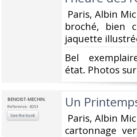
‎ Paris, Albin Mi
broché, bien 
jaquette illustré
‎Bel exemplair
état. Photos su
‎Un Printemps
‎BENOIST-MECHIN.‎
Reference : 8253
‎ Paris, Albin Mi
See the book
cartonnage vert