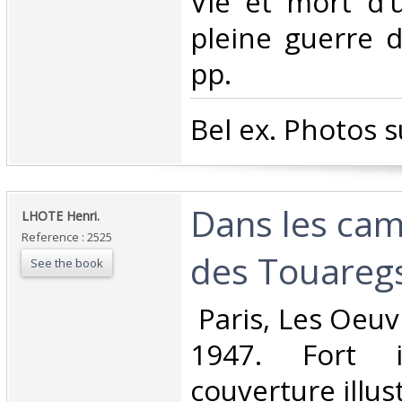
Vie et mort d'u
pleine guerre d
pp. ‎
‎Bel ex. Photos 
‎Dans les c
‎LHOTE Henri.‎
Reference : 2525
des Touaregs
See the book
‎ Paris, Les Oeu
1947. Fort i
couverture illust