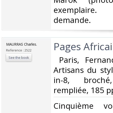
exemplaire.
demande.‎
‎Pages Africai
‎MAURRAS Charles.‎
Reference : 2522
‎ Paris, Fernan
See the book
Artisans du styl
in-8, broché
rempliée, 185 pp.
‎Cinquième v