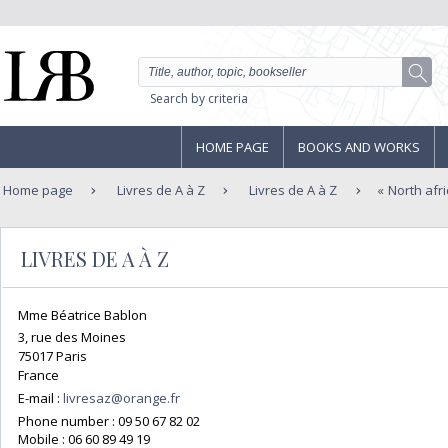
Search by criteria
HOME PAGE
BOOKS AND WORKS
Home page
Livres de A à Z
Livres de A à Z
North afr
LIVRES DE A À Z
Mme Béatrice Bablon
3, rue des Moines
75017 Paris
France
E-mail :
livresaz@orange.fr
Phone number :
09 50 67 82 02
Mobile :
06 60 89 49 19