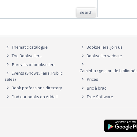
Search
Thematic catalogue
Booksellers, join us
The Booksellers
Bookseller website
Portraits of booksellers
Caminha : gestion de biblioth
Events (Shows, Fairs, Public
sales)
Prices
Book professions directory
Bric à brac
Find our books on Addall
Free Software