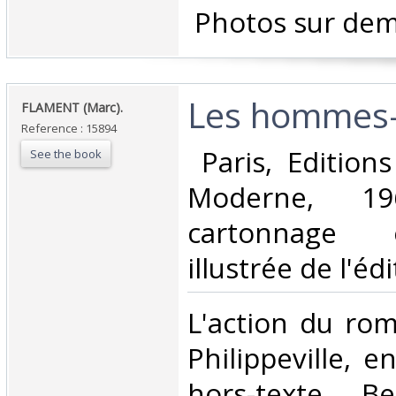
‎ Photos sur dem
‎Les hommes-p
‎FLAMENT (Marc).‎
Reference : 15894
‎ Paris, Editio
See the book
Moderne, 19
cartonnage 
illustrée de l'édi
‎L'action du ro
Philippeville, 
hors-texte. Be