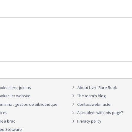
oksellers, join us
About Livre Rare Book
okseller website
The team's blog
aminha : gestion de bibliothèque
Contact webmaster
rices
A problem with this page?
ic à brac
Privacy policy
ree Software