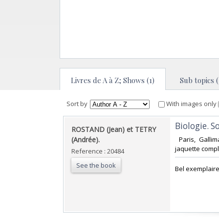
Livres de A à Z; Shows (1)
Sub topics (
Sort by
With images only
‎Biologie. 
‎ROSTAND (Jean) et TETRY
(Andrée).‎
‎ Paris, Galli
jaquette complè
Reference : 20484
See the book
‎Bel exemplair