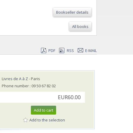
Bookseller details
All books
PDF
RSS
E-MAIL
Livres de A à Z
- Paris
Phone number : 09 50 67 82 02
EUR60.00
Add to cart
Add to the selection