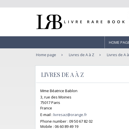
HOME PAG
Home page
Livres de A à Z
Livres de A à
LIVRES DE A À Z
Mme Béatrice Bablon
3, rue des Moines
75017 Paris
France
E-mail :
livresaz@orange.fr
Phone number :
09 50 67 82 02
Mobile :
06 60 89 49 19