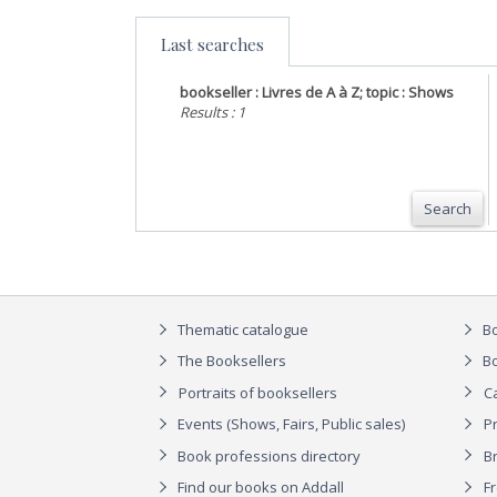
Last searches
bookseller : Livres de A à Z; topic : Shows
Results : 1
Search
Thematic catalogue
Bo
The Booksellers
Bo
Portraits of booksellers
C
Events (Shows, Fairs, Public sales)
P
Book professions directory
Br
Find our books on Addall
F