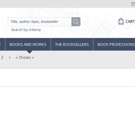
CART
Search by criteria
E
BOOKS AND WORKS
THE BOOKSELLERS
BOOK PROFESSIONS
 Z
Shows