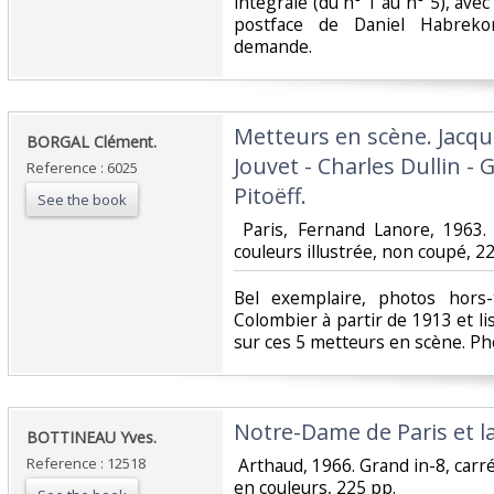
intégrale (du n° 1 au n° 5), av
postface de Daniel Habreko
demande.‎
‎Metteurs en scène. Jacq
‎BORGAL Clément.‎
Jouvet - Charles Dullin -
Reference : 6025
Pitoëff.‎
See the book
‎ Paris, Fernand Lanore, 1963.
couleurs illustrée, non coupé, 224
‎Bel exemplaire, photos hors-
Colombier à partir de 1913 et li
sur ces 5 metteurs en scène. Ph
‎Notre-Dame de Paris et la
‎BOTTINEAU Yves.‎
Reference : 12518
‎ Arthaud, 1966. Grand in-8, carr
en couleurs, 225 pp. ‎