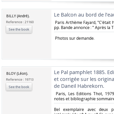
‎Le Balcon au bord de l'eau
‎BILLY (André).‎
Reference : 21160
‎ Paris Arthème Fayard, "C'était 
pp. Bande annonce : " Après la T
See the book
‎ Photos sur demande.‎
‎Le Pal pamphlet 1885. Ed
‎BLOY (Léon).‎
et corrigée sur les origin
Reference : 19713
de Daneil Habrekorn.‎
See the book
‎ Paris, Les Editions Thot, 197
notes et bibliographie sommaire. 
‎Bel exemplaire avec deux pl