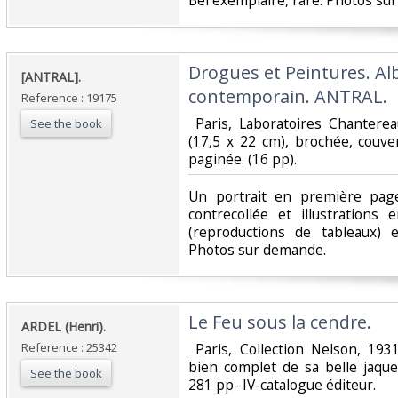
‎Bel exemplaire, rare. Photos su
‎Drogues et Peintures. A
‎[ANTRAL].‎
contemporain. ANTRAL.‎
Reference : 19175
‎ Paris, Laboratoires Chanterea
See the book
(17,5 x 22 cm), brochée, couve
paginée. (16 pp). ‎
‎Un portrait en première pag
contrecollée et illustrations
(reproductions de tableaux) e
Photos sur demande.‎
‎Le Feu sous la cendre.‎
‎ARDEL (Henri).‎
Reference : 25342
‎ Paris, Collection Nelson, 193
bien complet de sa belle jaque
See the book
281 pp- IV-catalogue éditeur. ‎