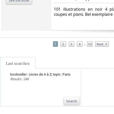
See the book
‎101 illustrations en noir 4 
coupes et plans. Bel exemplaire 
...
1
2
3
4
10
Next
Last searches
bookseller : Livres de A à Z; topic : Paris
Results : 246
Search