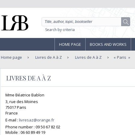
Search by criteria
HOME PAGE
BOOKS AND WORKS
Home page
Livres de A à Z
Livres de A à Z
Paris
LIVRES DE A À Z
Mme Béatrice Bablon
3, rue des Moines
75017 Paris
France
E-mail :
livresaz@orange.fr
Phone number :
09 50 67 82 02
Mobile :
06 60 89 49 19