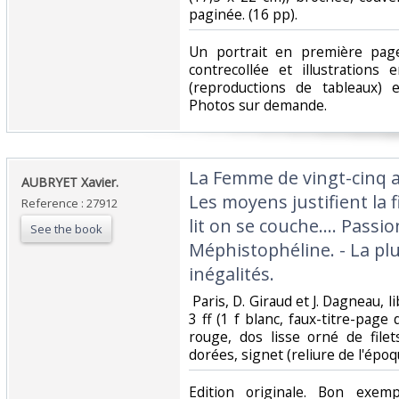
paginée. (16 pp). ‎
‎Un portrait en première pag
contrecollée et illustrations
(reproductions de tableaux) e
Photos sur demande.‎
‎La Femme de vingt-cinq an
‎AUBRYET Xavier.‎
Les moyens justifient la 
Reference : 27912
lit on se couche.... Pass
See the book
Méphistophéline. - La plu
inégalités.‎
‎ Paris, D. Giraud et J. Dagneau, l
3 ff (1 f blanc, faux-titre-pag
rouge, dos lisse orné de filet
dorées, signet (reliure de l'époqu
‎Edition originale. Bon exemp