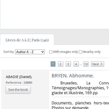
Livres de A à Z; Paris (246)
Sort by
With images only
Nearby only
...
1
2
3
4
10
Next
‎BRYEN. Abhomme.‎
‎ABADIE (Daniel).‎
Reference : 28889
‎ Bruxelles, La Conn
Témoignages/Monographies, 197
See the book
glacée et illustrée, 169 pp. ‎
‎Documents, planches hors-te
Photos sur demande.‎