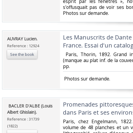
esprit par les fenêtres », n
s'offusquait pas de voir ses bo
Photos sur demande.‎
‎Les Manuscrits de Dante
‎AUVRAY Lucien.‎
France. Essai d'un catalo
Reference : 12924
‎ Paris, Thorin, 1892. Grand i
See the book
(manque au plat inf. de la couvertu
pp. ‎
‎ Photos sur demande.‎
‎Promenades pittoresques
‎ BACLER D'ALBE (Louis
dans Paris et ses environs
Albert Ghislain).‎
Reference : 31739
‎Paris, chez Engelmann, 1822
(1822)
volume de 48 planches et un 