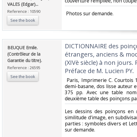
couverture rempliée, non coupé, 
VALES (Edgar)...‎
Reference : 10590
‎ Photos sur demande.‎
See the book
‎DICTIONNAIRE des poinçon
‎BEUQUE Emile.
étrangers, anciens & mod
(Contrôleur de la
Garantie du titre).‎
(XIVè siècle) à non jours. 
Reference : 26595
Préface de M. Lucien PY.‎
See the book
‎ Paris, Imprimerie C. Courtois 
demi-basane, dos lisse auteur et
375 pp. Avec une table nomi
deuxième table des poinçons parti
‎Les dessins des poinçons en 
similitude d'image, en subdivisan
parties : symboles divers et Lett
sur demande.‎