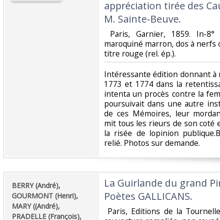
appréciation tirée des Ca
M. Sainte-Beuve.‎
‎ Paris, Garnier, 1859. In-8°
maroquiné marron, dos à nerfs or
titre rouge (rel. ép.). ‎
‎Intéressante édition donnant à
1773 et 1774 dans la retentiss
intenta un procès contre la f
poursuivait dans une autre insta
de ces Mémoires, leur mordant
mit tous les rieurs de son coté
la risée de lopinion publique.
relié. Photos sur demande.‎
‎La Guirlande du grand Pi
‎BERRY (André),
Poètes GALLICANS.‎
GOURMONT (Henri),
MARY ((André),
‎ Paris, Editions de la Tournell
PRADELLE (François),