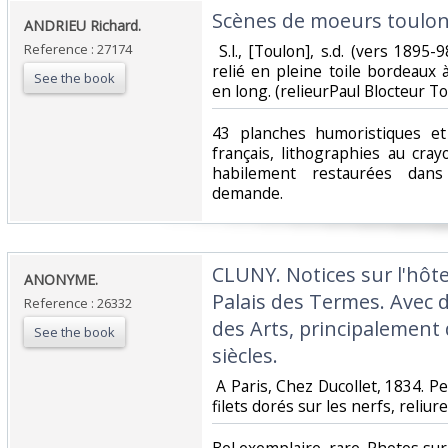
‎Scènes de moeurs toulonn
‎ANDRIEU Richard.‎
Reference : 27174
‎ S.l., [Toulon], s.d. (vers 1895
relié en pleine toile bordeaux à
See the book
en long. (relieurPaul Blocteur Tou
‎43 planches humoristiques et
français, lithographies au cra
habilement restaurées dan
demande.‎
‎CLUNY. Notices sur l'hôte
‎ANONYME.‎
Palais des Termes. Avec d
Reference : 26332
des Arts, principalement 
See the book
siècles.‎
‎ A Paris, Chez Ducollet, 1834. P
filets dorés sur les nerfs, reliur