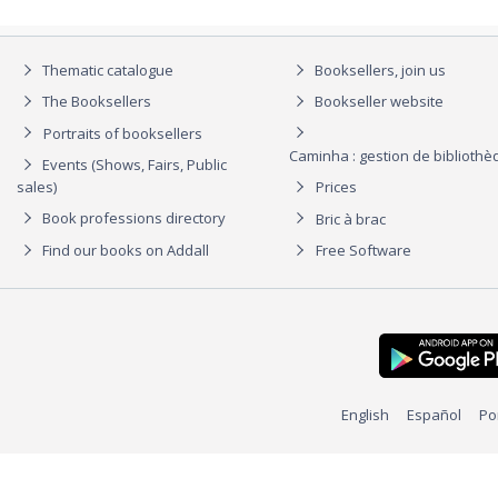
Thematic catalogue
Booksellers, join us
The Booksellers
Bookseller website
Portraits of booksellers
Caminha : gestion de biblioth
Events (Shows, Fairs, Public
sales)
Prices
Book professions directory
Bric à brac
Find our books on Addall
Free Software
English
Español
Po