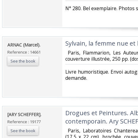
‎N° 280. Bel exemplaire. Photos 
‎Sylvain, la femme nue et 
‎ARNAC (Marcel).‎
Reference : 14661
‎ Paris, Flammarion, Les Auteu
couverture illustrée, 250 pp. (dos
See the book
‎Livre humoristique. Envoi auto
demande.‎
‎Drogues et Peintures. A
‎[ARY SCHEFFER].‎
contemporain. Ary SCHEFF
Reference : 19177
‎ Paris, Laboratoires Chanterea
See the book
(17,5 x 22 cm), brochée, couve