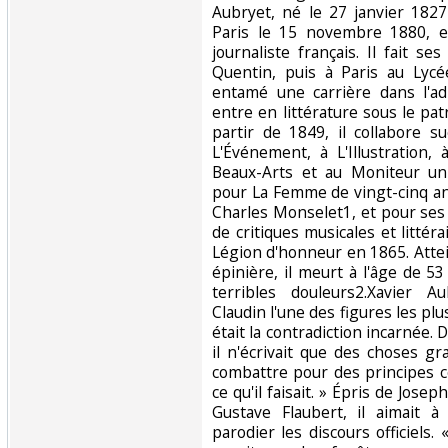
Aubryet, né le 27 janvier 182
Paris le 15 novembre 1880, 
journaliste français. Il fait s
Quentin, puis à Paris au Lyc
entamé une carrière dans l'adm
entre en littérature sous le p
partir de 1849, il collabore s
L'Événement, à L'Illustration, 
Beaux-Arts et au Moniteur uni
pour La Femme de vingt-cinq an
Charles Monselet1, et pour ses
de critiques musicales et littérai
Légion d'honneur en 1865. Attei
épinière, il meurt à l'âge de 
terribles douleurs2.Xavier A
Claudin l'une des figures les plu
était la contradiction incarnée. 
il n'écrivait que des choses g
combattre pour des principes con
ce qu'il faisait. » Épris de Jose
Gustave Flaubert, il aimait à
parodier les discours officiels. 