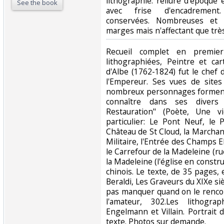
lithographié. reliure d'époque
See the book
avec frise d'encadrement
conservées. Nombreuses et 
marges mais n'affectant que très 
‎Recueil complet en premie
lithographiées, Peintre et ca
d'Albe (1762-1824) fut le chef
l'Empereur. Ses vues de sit
nombreux personnages forment
connaître dans ses divers 
Restauration" (Poète, Une v
particulier: Le Pont Neuf, le P
Château de St Cloud, la Marchan
Militaire, l'Entrée des Champs El
le Carrefour de la Madeleine (ru
la Madeleine (l'église en constru
chinois. Le texte, de 35 pages,
Beraldi, Les Graveurs du XIXe siè
pas manquer quand on le rencon
l'amateur, 302.Les lithogr
Engelmann et Villain. Portrait 
texte. Photos sur demande.‎