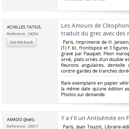
‎Les Amours de Clitophon
‎ACHILLES TATIUS.‎
traduit du grec avec des n
Reference : 24256
‎ Paris, Imprimerie de H. Jansen,
See the book
(1) f. bl., frontispice et 3 figur
gravé par Pauquet. Plein maroq
orné, plats ornés d'un double e
fleurons angulaires, dentelle
contre-gardes de tranches dorées 
‎Rare exemplaire en papier véli
la même date qu'une édition av
Photos sur demande.‎
‎Y a t'il un Antisémite en F
‎AMADO (Jean).‎
Reference : 20017
‎ Paris, Jean Touzot, Libraire-éd