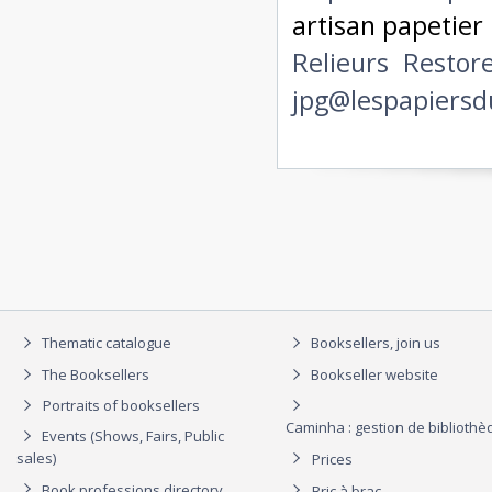
artisan papetier
Relieurs
Restor
jpg@lespapiers
Thematic catalogue
Booksellers, join us
The Booksellers
Bookseller website
Portraits of booksellers
Caminha : gestion de biblioth
Events (Shows, Fairs, Public
sales)
Prices
Book professions directory
Bric à brac