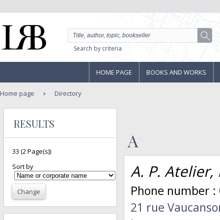
Search by criteria
HOME PAGE
BOOKS AND WORKS
Home page
Directory
RESULTS
A
33
(2 Page(s))
A. P. Atelie
Sort by
Phone number :
Change
21 rue Vaucanso