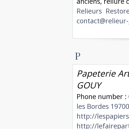
anciens, reliure d
Relieurs
Restor
contact@relieur-
P
Papeterie Art
GOUY
Phone number : 
les Bordes 1970
http://lespapie
http://lefairepa