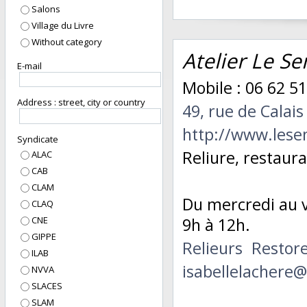
Salons
Village du Livre
Without category
Atelier Le Se
E-mail
Mobile : 06 62 51
Address : street, city or country
49, rue de Calai
http://www.lese
Syndicate
Reliure, restaura
ALAC
CAB
CLAM
Du mercredi au v
CLAQ
CNE
9h à 12h.
GIPPE
Relieurs
Restor
ILAB
isabellelachere
NVVA
SLACES
SLAM