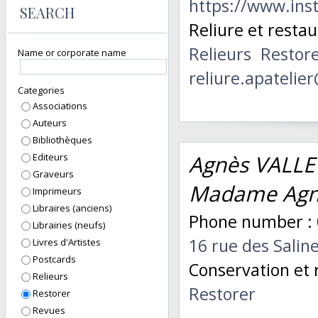
https://www.ins
SEARCH
Reliure et restau
Relieurs
Restor
Name or corporate name
reliure.apateli
Categories
Associations
Auteurs
Bibliothèques
Agnès VALLET
Editeurs
Graveurs
Madame Agn
Imprimeurs
Libraires (anciens)
Phone number : 
Librairies (neufs)
16 rue des Sali
Livres d'Artistes
Postcards
Conservation et 
Relieurs
Restorer
Restorer
Revues