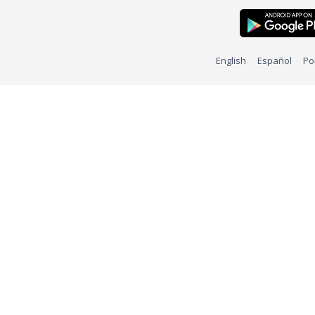
English
Español
Po