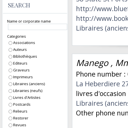
SEARCH
http://www.blue
http://www.boo
Name or corporate name
Libraires (ancien
Categories
Associations
Auteurs
Bibliothèques
Manego , Mm
Editeurs
Graveurs
Phone number :
Imprimeurs
La Heberdiere 2
Libraires (anciens)
Librairies (neufs)
livres d'occasion
Livres d'Artistes
Libraires (ancien
Postcards
Other phone nu
Relieurs
Restorer
Revues