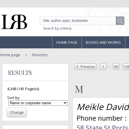
Search by criteria
HOME PAGE
BOOKS AND WORKS
Home page
Directory
...
Previous
1
99
10
RESULTS
M
4,348
(145 Page(s))
Sort by
Meikle David
Change
Phone number : 
58 State St Port