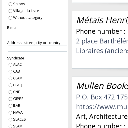
Salons
Village du Livre
Métais Henri
Without category
E-mail
Phone number : 
2 place Barthél
Address : street, city or country
Libraires (ancien
Syndicate
ALAC
CAB
CLAM
Mullen Books,
CLAQ
CNE
P.O. Box 472 175
GIPPE
https://www.mu
ILAB
NVVA
Art, Architectur
SLACES
Phone number : 
SLAM