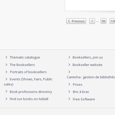
...
Previous
1
99
10
Thematic catalogue
Booksellers, join us
The Booksellers
Bookseller website
Portraits of booksellers
Caminha : gestion de biblioth
Events (Shows, Fairs, Public
sales)
Prices
Book professions directory
Bric à brac
Find our books on Addall
Free Software