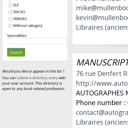
SLF
mike@mullenbo
SNCAO
kevin@mullenbo
VEBUKU
Libraires (ancien
Without category
Specialities
Search
MANUSCRIPTA 
Would you like to appear in this list ?
76 rue Denfert 
You can
submit a directory entry
with
http://www.aut
your user account. This directory is
open to
any book related profession
.
AUTOGRAPHES M
Phone number : 
contact@autogr
Libraires (ancien