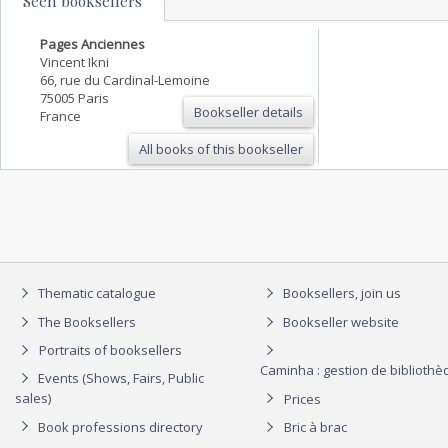
Seen booksellers
Pages Anciennes
Vincent Ikni
66, rue du Cardinal-Lemoine
75005 Paris
Bookseller details
France
All books of this bookseller
Thematic catalogue
Booksellers, join us
The Booksellers
Bookseller website
Portraits of booksellers
Caminha : gestion de biblioth
Events (Shows, Fairs, Public
sales)
Prices
Book professions directory
Bric à brac