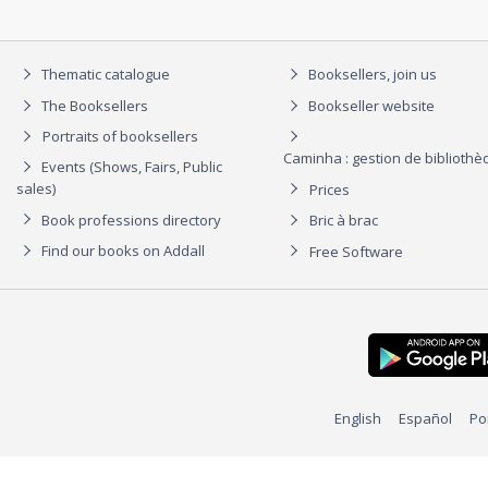
Thematic catalogue
Booksellers, join us
The Booksellers
Bookseller website
Portraits of booksellers
Caminha : gestion de biblioth
Events (Shows, Fairs, Public
sales)
Prices
Book professions directory
Bric à brac
Find our books on Addall
Free Software
English
Español
Po