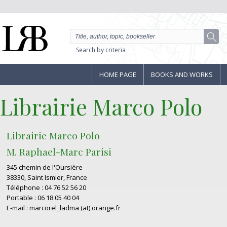
Search by criteria
HOME PAGE
BOOKS AND WORKS
Librairie Marco Polo
Librairie Marco Polo
M. Raphael-Marc Parisi
345 chemin de l'Oursière
38330, Saint Ismier, France
Téléphone : 04 76 52 56 20
Portable : 06 18 05 40 04
E-mail : marcorel_ladma (at) orange.fr