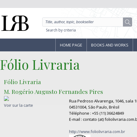
Search by criteria
HOME PAGE
BOOKS AND WORKS
Fólio Livraria
Fólio Livraria
M. Rogério Augusto Fernandes Pires
Rua Pedroso Alvarenga, 1046, sala 1
Voir sur la carte
04531004, São Paulo, Brésil
Téléphone : +55 (11) 36624849
E-mail : contato (at) foliolivraria.com.
http://www.foliolivraria.com.br