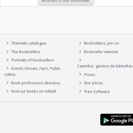
All books of this bookseller
Thematic catalogue
Booksellers, join us
The Booksellers
Bookseller website
Portraits of booksellers
Caminha : gestion de biblioth
Events (Shows, Fairs, Public
sales)
Prices
Book professions directory
Bric à brac
Find our books on Addall
Free Software