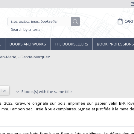
CART
Search by criteria
E
BOOKS AND WORKS
THE BOOKSELLERS
BOOK PROFESSIONS
ean-Marie) - Garcia-Marquez
ller
5 book(s) with the same title
e. 2022. Gravure originale sur bois, imprimée sur papier vélin BFK Ri
0 mm. Tampon sec. Tirée à 50 exemplaires. Signée et justifiée à la mine d
t un graveur sur bois formé aux Beaux Arts de Nîmes. Au début des a