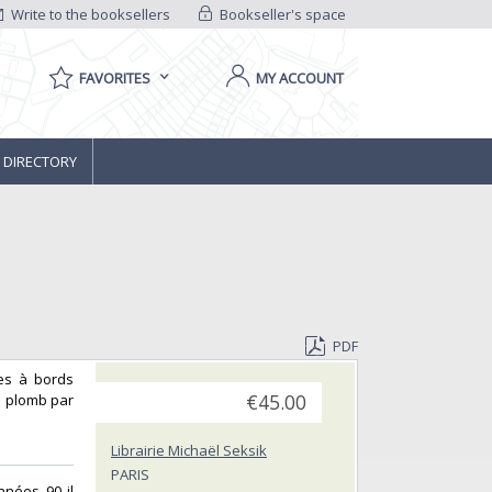
Write to the booksellers
Bookseller's space
FAVORITES
MY ACCOUNT
 DIRECTORY
PDF
ves à bords
e plomb par
€45.00
Librairie Michaël Seksik
PARIS
nnées 90 il