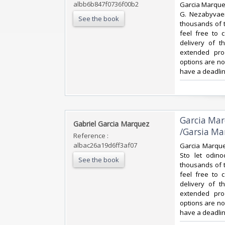
albb6b847f0736f00b2
‎Garcia Marque
G. Nezabyvaem
See the book
thousands of t
feel free to 
delivery of 
extended pro
options are no
have a deadli
‎Garcia Ma
‎Gabriel Garcia Marquez‎
/Garsia Mar
Reference :
albac26a19d6ff3af07
‎Garcia Marqu
Sto let odin
See the book
thousands of t
feel free to 
delivery of 
extended pro
options are no
have a deadlin