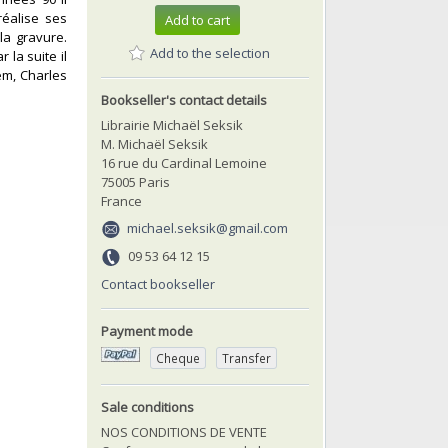
réalise ses
Add to cart
la gravure.
Add to the selection
la suite il
em, Charles
Bookseller's contact details
Librairie Michaël Seksik
M. Michaël Seksik
16 rue du Cardinal Lemoine
75005 Paris
France
michael.seksik@gmail.com
09 53 64 12 15
Contact bookseller
Payment mode
Cheque
Transfer
Sale conditions
NOS CONDITIONS DE VENTE