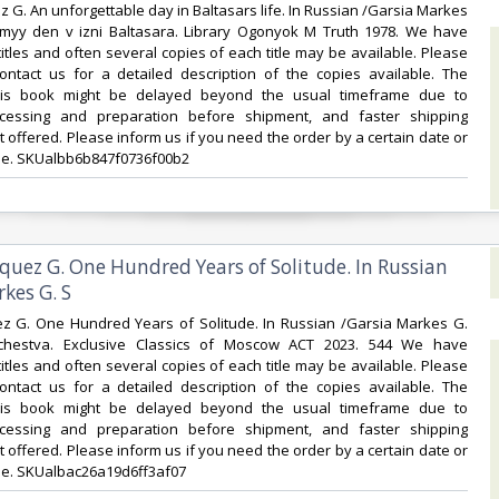
z G. An unforgettable day in Baltasars life. In Russian /Garsia Markes
yy den v izni Baltasara. Library Ogonyok M Truth 1978. We have
itles and often several copies of each title may be available. Please
contact us for a detailed description of the copies available. The
this book might be delayed beyond the usual timeframe due to
cessing and preparation before shipment, and faster shipping
t offered. Please inform us if you need the order by a certain date or
ne. SKUalbb6b847f0736f00b2‎
rquez G. One Hundred Years of Solitude. In Russian
kes G. S‎
ez G. One Hundred Years of Solitude. In Russian /Garsia Markes G.
ochestva. Exclusive Classics of Moscow ACT 2023. 544 We have
itles and often several copies of each title may be available. Please
contact us for a detailed description of the copies available. The
this book might be delayed beyond the usual timeframe due to
cessing and preparation before shipment, and faster shipping
t offered. Please inform us if you need the order by a certain date or
e. SKUalbac26a19d6ff3af07‎