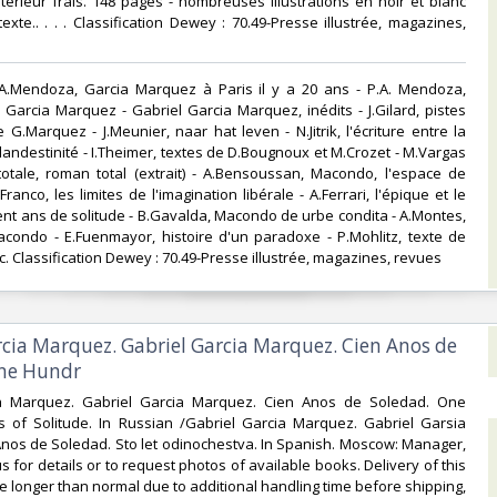
Intérieur frais. 148 pages - nombreuses illustrations en noir et blanc
exte.. . . . Classification Dewey : 70.49-Presse illustrée, magazines,
.A.Mendoza, Garcia Marquez à Paris il y a 20 ans - P.A. Mendoza,
 Garcia Marquez - Gabriel Garcia Marquez, inédits - J.Gilard, pistes
 G.Marquez - J.Meunier, naar hat leven - N.Jitrik, l'écriture entre la
clandestinité - I.Theimer, textes de D.Bougnoux et M.Crozet - M.Vargas
 totale, roman total (extrait) - A.Bensoussan, Macondo, l'espace de
J.Franco, les limites de l'imagination libérale - A.Ferrari, l'épique et le
ent ans de solitude - B.Gavalda, Macondo de urbe condita - A.Montes,
acondo - E.Fuenmayor, histoire d'un paradoxe - P.Mohlitz, texte de
. Classification Dewey : 70.49-Presse illustrée, magazines, revues‎
arcia Marquez. Gabriel Garcia Marquez. Cien Anos de
ne Hundr‎
ia Marquez. Gabriel Garcia Marquez. Cien Anos de Soledad. One
 of Solitude. In Russian /Gabriel Garcia Marquez. Gabriel Garsia
nos de Soledad. Sto let odinochestva. In Spanish. Moscow: Manager,
s for details or to request photos of available books. Delivery of this
e longer than normal due to additional handling time before shipping,