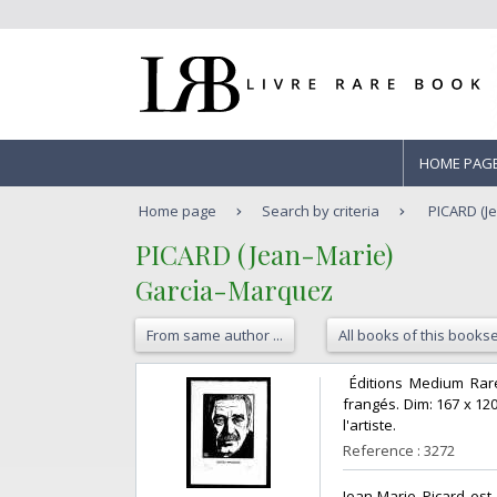
HOME PAG
Home page
Search by criteria
PICARD (J
‎PICARD (Jean-Marie)‎
‎Garcia-Marquez‎
From same author ...
All books of this bookse
‎ Éditions Medium Rar
frangés. Dim: 167 x 12
l'artiste.‎
Reference : 3272
‎Jean-Marie Picard es