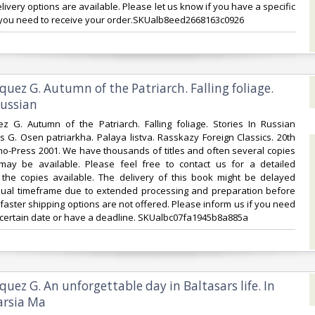
ivery options are available. Please let us know if you have a specific
you need to receive your order.SKUalb8eed2668163c0926‎
quez G. Autumn of the Patriarch. Falling foliage.
ussian ‎
ez G. Autumn of the Patriarch. Falling foliage. Stories In Russian
 G. Osen patriarkha. Palaya listva. Rasskazy Foreign Classics. 20th
o-Press 2001. We have thousands of titles and often several copies
 may be available. Please feel free to contact us for a detailed
f the copies available. The delivery of this book might be delayed
ual timeframe due to extended processing and preparation before
faster shipping options are not offered. Please inform us if you need
 certain date or have a deadline. SKUalbc07fa1945b8a885a‎
quez G. An unforgettable day in Baltasars life. In
rsia Ma‎