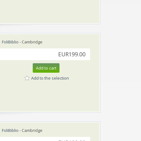
FoliBiblio
- Cambridge
EUR199.00
Add to cart
Add to the selection
FoliBiblio
- Cambridge