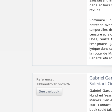
satisfaisant, 
dans et hors t
revues‎
‎Sommaire : P
entretien avec
temporelles de
censure et la 
Llosa, réalité
l'imaginaire - 
lyrique dans c
la route de M
Benard Letu etc
‎Gabriel G
Reference :
Soledad. O
alb8eed2668163c0926
‎Gabriel Garc
See the book
Hundred Years
Markes. Cien A
2003. Contact u
book could tak