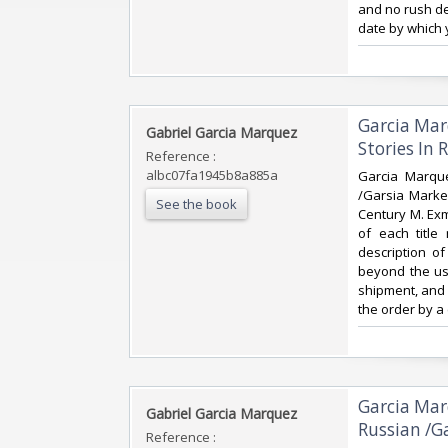
and no rush del
date by which 
‎Garcia Mar
‎Gabriel Garcia Marquez‎
Stories In R
Reference :
albc07fa1945b8a885a
‎Garcia Marqu
/Garsia Markes
See the book
Century M. Exm
of each title
description o
beyond the us
shipment, and 
the order by a
‎Garcia Mar
‎Gabriel Garcia Marquez‎
Russian /Ga
Reference :