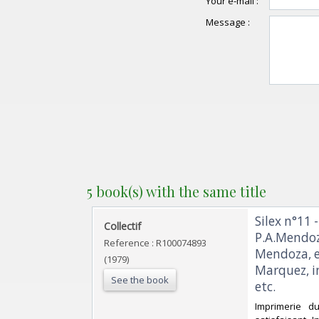
Your e-mail :
Message :
5 book(s) with the same title
‎Silex n°11
‎Collectif‎
P.A.Mendoza
Reference : R100074893
Mendoza, e
(1979)
Marquez, in
See the book
etc.‎
‎Imprimerie 