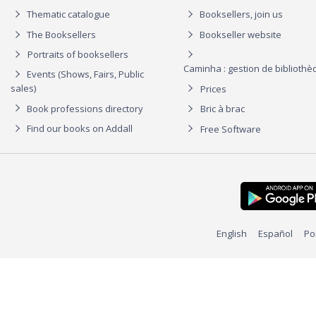
Thematic catalogue
Booksellers, join us
The Booksellers
Bookseller website
Portraits of booksellers
Caminha : gestion de biblioth
Events (Shows, Fairs, Public
sales)
Prices
Book professions directory
Bric à brac
Find our books on Addall
Free Software
English
Español
Po