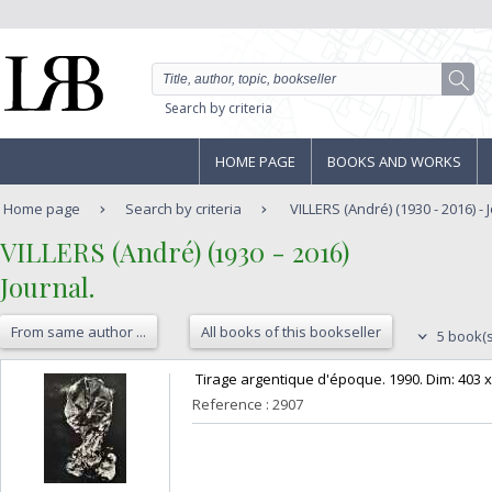
Search by criteria
HOME PAGE
BOOKS AND WORKS
Home page
Search by criteria
VILLERS (André) (1930 - 2016) - 
‎VILLERS (André) (1930 - 2016)‎
‎Journal.‎
From same author ...
All books of this bookseller
5 book(s
‎ Tirage argentique d'époque. 1990. Dim: 403 x 
Reference : 2907