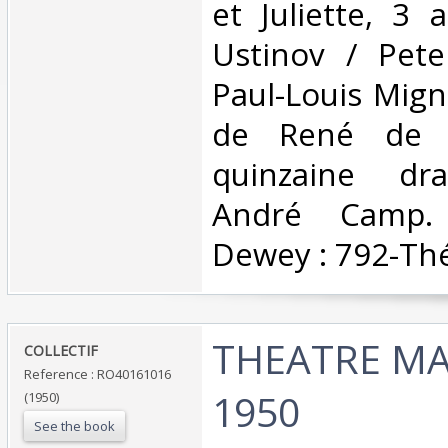
et Juliette, 3 
Ustinov / Pete
Paul-Louis Mign
de René de O
quinzaine dr
André Camp. C
Dewey : 792-Thé
‎THEATRE M
‎COLLECTIF‎
Reference : RO40161016
1950‎
(1950)
See the book