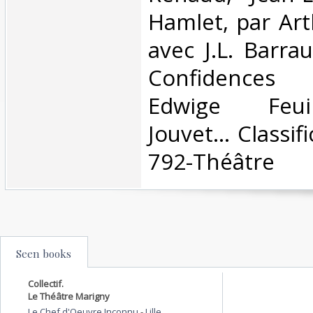
Hamlet, par Ar
avec J.L. Barra
Confidences 
Edwige Feuil
Jouvet... Classi
792-Théâtre‎
Seen books
Collectif.
Le Théâtre Marigny
Le Chef d'Oeuvre Inconnu
-
Lille