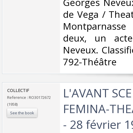
Georges Neveux
de Vega / Theat
Montparnasse 
deux, un act
Neveux. Classif
792-Théâtre‎
‎L'AVANT SC
‎COLLECTIF‎
Reference : RO30172672
FEMINA-THE
(1958)
See the book
- 28 février 1