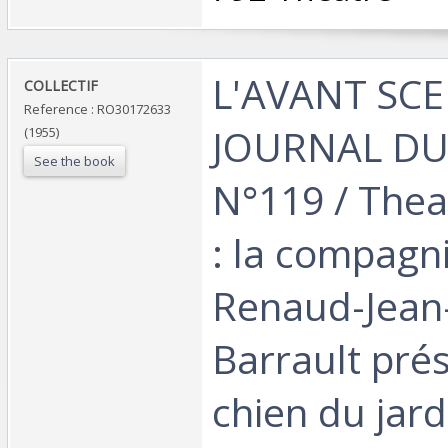
‎L'AVANT SC
‎COLLECTIF‎
Reference : RO30172633
JOURNAL DU
(1955)
See the book
N°119 / Thea
: la compagn
Renaud-Jean
Barrault pré
chien du jard