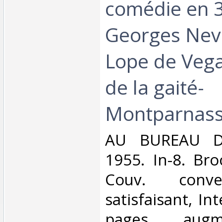
comédie en 3
Georges Nev
Lope de Vega
de la gaité-
Montparnasse 
‎AU BUREAU D
1955. In-8. Bro
Couv. conve
satisfaisant, Int
pages aug