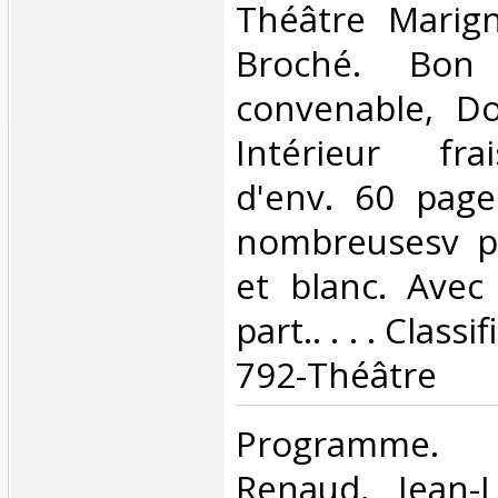
‎Théâtre Marign
Broché. Bon 
convenable, Dos
Intérieur fra
d'env. 60 pages
nombreusesv p
et blanc. Avec 
part.. . . . Class
792-Théâtre‎
‎Programme.
Renaud, Jean-L