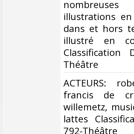
nombreuses
illustrations e
dans et hors te
illustré en c
Classification
Théâtre‎
‎ACTEURS: rob
francis de cro
willemetz, mus
lattes Classifi
792-Théâtre‎