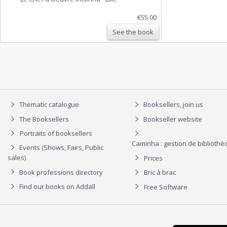
€55.00
See the book
Thematic catalogue
Booksellers, join us
The Booksellers
Bookseller website
Portraits of booksellers
Caminha : gestion de biblioth
Events (Shows, Fairs, Public
sales)
Prices
Book professions directory
Bric à brac
Find our books on Addall
Free Software