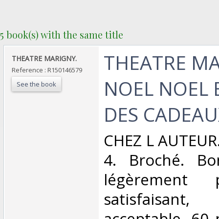
5 book(s) with the same title
‎THEATRE M
‎THEATRE MARIGNY.‎
Reference : R150146579
NOEL NOEL
See the book
DES CADEAUX
‎CHEZ L AUTEUR.
4. Broché. Bo
légèrement 
satisfaisant
acceptable. 60 