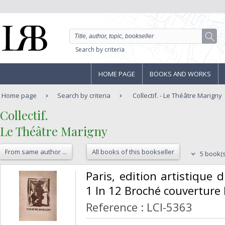
Search by criteria
HOME PAGE
BOOKS AND WORKS
Home page
Search by criteria
Collectif. - Le Théâtre Marigny
‎Collectif.‎
‎Le Théâtre Marigny‎
From same author ...
All books of this bookseller
5 book(s
‎Paris, edition artistique
1 In 12 Broché couverture Il
Reference : LCI-5363