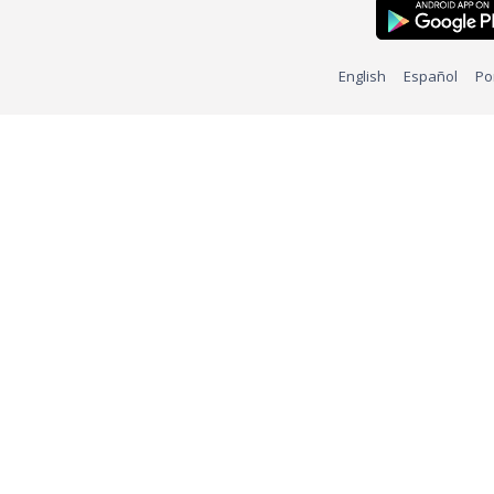
English
Español
Po